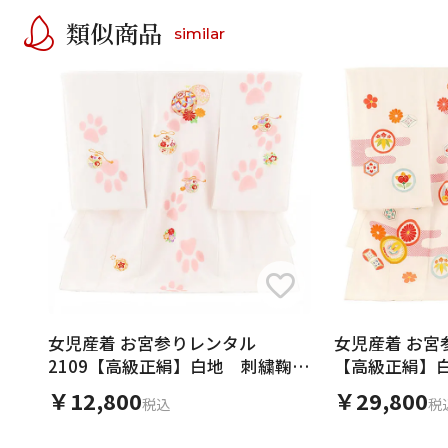
類似商品
similar
女児産着 お宮参りレンタル
女児産着 お宮
2109【高級正絹】白地 刺繍鞠、
【高級正絹】
鈴 猫足跡
￥12,800
￥29,800
税込
税