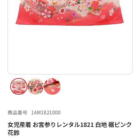
ご利用日
ご利用日を選択してください
レンタルの流れ
2026年8月
閲覧履歴
日
月
火
水
木
金
土
日
月
1
2
3
4
5
6
7
8
6
7
13
14
15
9
10
11
12
13
14
16
17
18
19
20
21
22
20
21
23
24
25
26
27
28
29
27
28
商品番号
1AM1821000
30
31
女児産着 お宮参りレンタル1821 白地 裾ピンク
現在選択しているご利用日
花鈴