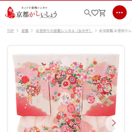
産着
お宮参りの産着レンタル（女の子）
女児産着 お宮参りレン
TOP
ログイン
会員登録
キーワード検索
商品から選ぶ
検索
ご利用ガイド
サポート
条件検索
会社情報