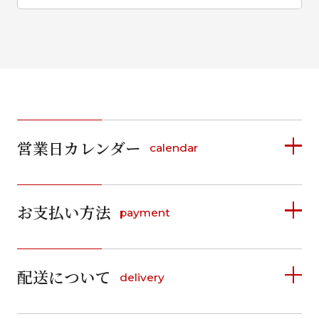
営業日カレンダー
calendar
2026年8月
2026年9月
お支払い方法
payment
日
月
火
水
木
金
土
日
月
火
水
木
金
土
1
1
2
3
4
5
詳しく見る
2
3
4
5
6
7
8
6
7
8
9
10
11
12
9
10
11
12
13
14
15
配送について
delivery
お支払い方法は、クレジットカード、代金引換、
13
14
15
16
17
18
19
16
17
18
19
20
21
22
料金後払い（コンビニ・銀行・郵便局）がご利用いただ
20
21
22
23
24
25
26
23
24
25
26
27
28
29
けます。
詳しく見る
27
28
29
30