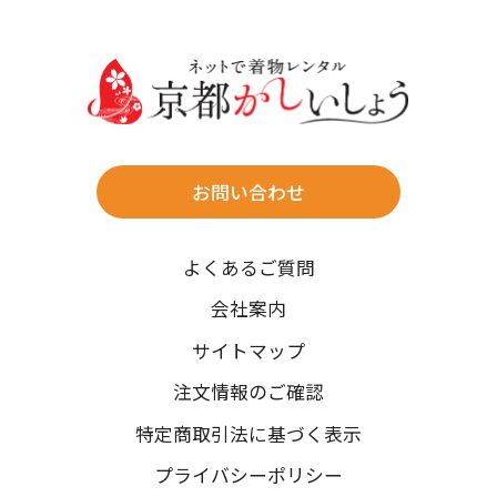
30
31
送料
店休日
往復送料無料
※北海道・沖縄・離島は往復送料3,300円(送料×個数)
式場やホテルへの直送も承ります。
お問い合わせ
時間指定
よくあるご質問
午前中/14~16時/16~18時/18~20時/19~21時
ご注文の際にご指定ください。
会社案内
※天候や、交通事情によりご希望のお届け日・お届け時間に添
サイトマップ
えない場合もございますのでご了承ください。
注文情報のご確認
特定商取引法に基づく表示
プライバシーポリシー