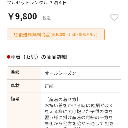
フルセットレンタル ３泊４日
日付をリセット
￥9,800
税込
往復送料無料商品
ご利用される方
(※北海道・沖縄・離島を除く)
ご利用される対象の方を選択してください
産着（女児）の商品詳細
季節
オールシーズン
女性
男性
女の子
男の子
素材
正絹
備考
［産着の着せ方］
お祝い着をかける時は 絵柄がよく
見える様に広げ抱いた子供の体を
キャンセル
検索する
覆う様に掛け産着の付紐の一方を
肩側から他方を脇から通して 抱き