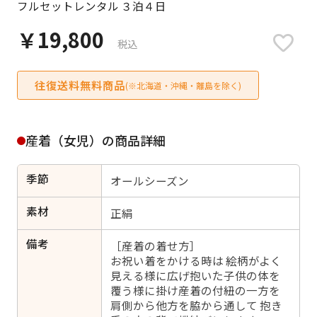
フルセットレンタル ３泊４日
日付をリセット
￥19,800
税込
往復送料無料商品
ご利用される方
(※北海道・沖縄・離島を除く)
ご利用される対象の方を選択してください
産着（女児）の商品詳細
季節
オールシーズン
女性
男性
女の子
男の子
素材
正絹
備考
［産着の着せ方］
お祝い着をかける時は 絵柄がよく
見える様に広げ抱いた子供の体を
キャンセル
検索する
覆う様に掛け産着の付紐の一方を
肩側から他方を脇から通して 抱き