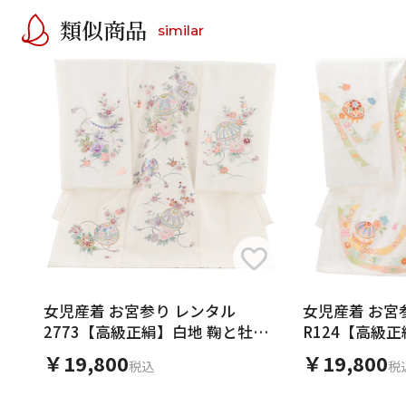
類似商品
similar
女児産着 お宮参り レンタル
女児産着 お宮
2773【高級正絹】白地 鞠と牡丹
R124【高級
刺繍
地 熨斗にまり
￥19,800
￥19,800
税込
税