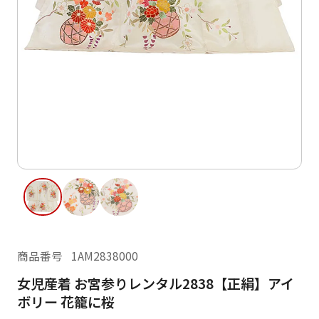
ご利用日
ご利用日を選択してください
レンタルの流れ
2026年8月
閲覧履歴
日
月
火
水
木
金
土
日
月
1
2
3
4
5
6
7
8
6
7
11
12
13
14
15
9
10
13
14
16
17
18
19
20
21
22
20
21
23
24
25
26
27
28
29
27
28
商品番号
1AM2838000
30
31
女児産着 お宮参りレンタル2838【正絹】アイ
現在選択しているご利用日
ボリー 花籠に桜