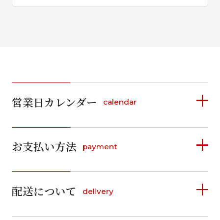
営業日カレンダー
calendar
2026年8月
2026年9月
お支払い方法
payment
日
月
火
水
木
金
土
日
月
火
水
木
金
土
1
1
2
3
4
5
詳しく見る
2
3
4
5
6
7
8
6
7
8
9
10
11
12
9
10
11
12
13
14
15
配送について
delivery
お支払い方法は、クレジットカード、代金引換、
13
14
15
16
17
18
19
16
17
18
19
20
21
22
料金後払い（コンビニ・銀行・郵便局）がご利用いただ
20
21
22
23
24
25
26
23
24
25
26
27
28
29
けます。
詳しく見る
27
28
29
30