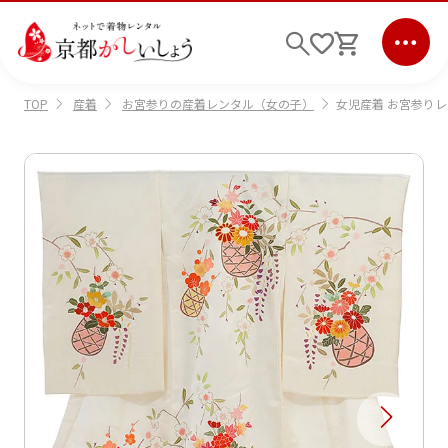
産着
お宮参りの産着レンタル（女の子）
女児産着 お宮参りレ
TOP
ログイン
会員登録
キーワード検索
商品から選ぶ
検索
ご利用ガイド
サポート
条件検索
会社情報