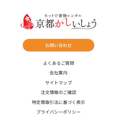
30
31
送料
店休日
往復送料無料
※北海道・沖縄・離島は往復送料3,300円(送料×個数)
式場やホテルへの直送も承ります。
お問い合わせ
時間指定
よくあるご質問
午前中/14~16時/16~18時/18~20時/19~21時
ご注文の際にご指定ください。
会社案内
※天候や、交通事情によりご希望のお届け日・お届け時間に添
サイトマップ
えない場合もございますのでご了承ください。
注文情報のご確認
特定商取引法に基づく表示
プライバシーポリシー