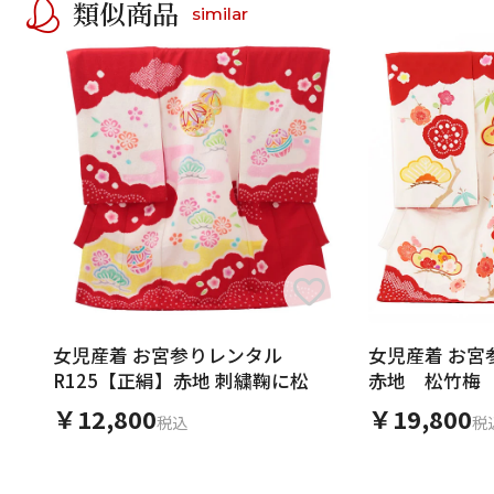
類似商品
similar
女児産着 お宮参りレンタル
女児産着 お宮
R125【正絹】赤地 刺繍鞠に松
赤地 松竹梅
￥12,800
￥19,800
税込
税