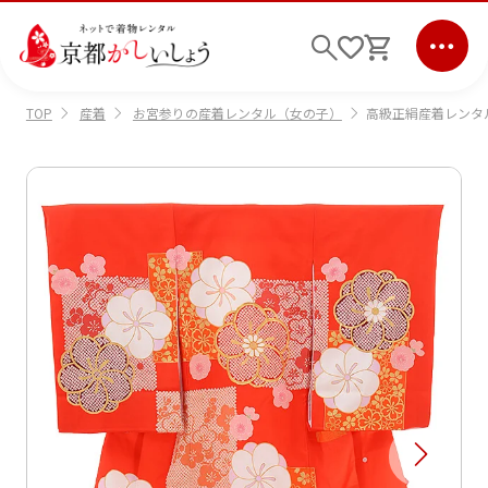
産着
お宮参りの産着レンタル（女の子）
高級正絹産着レンタル 
TOP
ログイン
会員登録
キーワード検索
商品から選ぶ
検索
ご利用ガイド
サポート
条件検索
会社情報