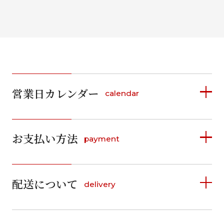
営業日カレンダー
calendar
2026年8月
2026年9月
お支払い方法
payment
日
月
火
水
木
金
土
日
月
火
水
木
金
土
1
1
2
3
4
5
詳しく見る
2
3
4
5
6
7
8
6
7
8
9
10
11
12
9
10
11
12
13
14
15
配送について
delivery
お支払い方法は、クレジットカード、代金引換、
13
14
15
16
17
18
19
16
17
18
19
20
21
22
料金後払い（コンビニ・銀行・郵便局）がご利用いただ
20
21
22
23
24
25
26
23
24
25
26
27
28
29
けます。
詳しく見る
27
28
29
30
30
31