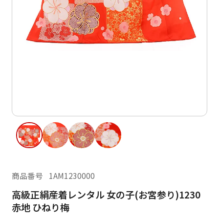
ご利用日
ご利用日を選択してください
レンタルの流れ
2026年8月
閲覧履歴
日
月
火
水
木
金
土
日
月
1
2
3
4
5
6
7
8
6
7
15
9
10
11
12
13
14
13
14
16
17
18
19
20
21
22
20
21
23
24
25
26
27
28
29
27
28
商品番号
1AM1230000
30
31
高級正絹産着レンタル 女の子(お宮参り)1230
現在選択しているご利用日
赤地 ひねり梅