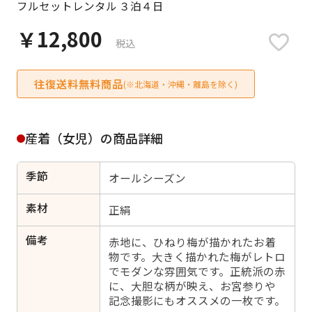
フルセットレンタル ３泊４日
日付をリセット
￥12,800
税込
往復送料無料商品
ご利用される方
(※北海道・沖縄・離島を除く)
ご利用される対象の方を選択してください
産着（女児）の商品詳細
季節
オールシーズン
女性
男性
女の子
男の子
素材
正絹
備考
赤地に、ひねり梅が描かれたお着
物です。大きく描かれた梅がレトロ
でモダンな雰囲気です。正統派の赤
キャンセル
検索する
に、大胆な柄が映え、お宮参りや
記念撮影にもオススメの一枚です。