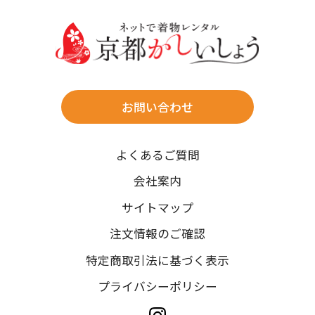
送料
店休日
往復送料無料
※北海道・沖縄・離島は往復送料3,300円(送料×個数)
式場やホテルへの直送も承ります。
お問い合わせ
時間指定
よくあるご質問
午前中/14~16時/16~18時/18~20時/19~21時
ご注文の際にご指定ください。
会社案内
※天候や、交通事情によりご希望のお届け日・お届け時間に添
サイトマップ
えない場合もございますのでご了承ください。
注文情報のご確認
特定商取引法に基づく表示
プライバシーポリシー