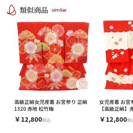
類似商品
similar
高級正絹女児産着 お宮参り 正絹
女児産着 お宮
1320 赤地 松竹梅
【高級正絹】赤
￥12,800
￥12,800
税込
税