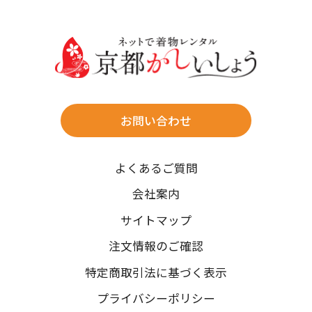
30
31
送料
店休日
往復送料無料
※北海道・沖縄・離島は往復送料3,300円(送料×個数)
式場やホテルへの直送も承ります。
お問い合わせ
時間指定
よくあるご質問
午前中/14~16時/16~18時/18~20時/19~21時
ご注文の際にご指定ください。
会社案内
※天候や、交通事情によりご希望のお届け日・お届け時間に添
サイトマップ
えない場合もございますのでご了承ください。
注文情報のご確認
特定商取引法に基づく表示
プライバシーポリシー