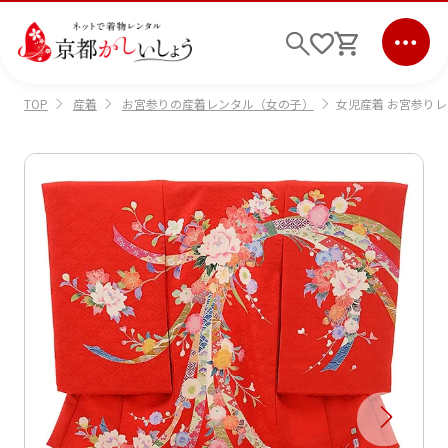
産着
お宮参りの産着レンタル（女の子）
女児産着 お宮参りレ
TOP
ログイン
会員登録
キーワード検索
商品から選ぶ
検索
ご利用ガイド
サポート
条件検索
会社情報