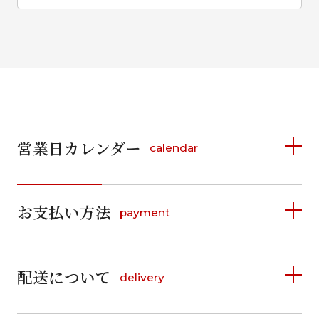
営業日カレンダー
calendar
2026年8月
2026年9月
お支払い方法
payment
日
月
火
水
木
金
土
日
月
火
水
木
金
土
1
1
2
3
4
5
詳しく見る
2
3
4
5
6
7
8
6
7
8
9
10
11
12
9
10
11
12
13
14
15
配送について
delivery
お支払い方法は、クレジットカード、代金引換、
13
14
15
16
17
18
19
16
17
18
19
20
21
22
料金後払い（コンビニ・銀行・郵便局）がご利用いただ
20
21
22
23
24
25
26
23
24
25
26
27
28
29
けます。
詳しく見る
27
28
29
30