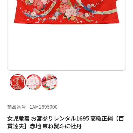
ご利用日
ご利用日を選択してください
レンタルの流れ
2026年8月
閲覧履歴
日
月
火
水
木
金
土
日
月
1
2
3
4
5
6
7
8
6
7
14
15
9
10
11
12
13
13
14
16
17
18
19
20
21
22
20
21
23
24
25
26
27
28
29
27
28
商品番号
1AM1695000
30
31
女児産着 お宮参りレンタル1695 高級正絹【百
現在選択しているご利用日
貫達夫】赤地 束ね熨斗に牡丹