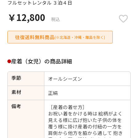
フルセットレンタル ３泊４日
日付をリセット
￥12,800
税込
往復送料無料商品
ご利用される方
(※北海道・沖縄・離島を除く)
ご利用される対象の方を選択してください
産着（女児）の商品詳細
季節
オールシーズン
女性
男性
女の子
男の子
素材
正絹
備考
［産着の着せ方］
お祝い着をかける時は 絵柄がよく
見える様に広げ抱いた子供の体を
キャンセル
検索する
覆う様に掛け産着の付紐の一方を
肩側から他方を脇から通して 抱き