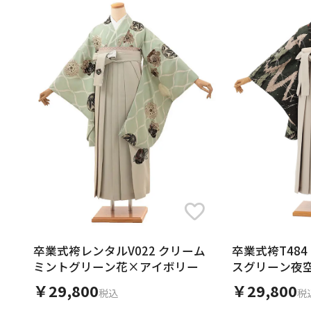
卒業式袴T484
卒業式袴レンタルV022 クリーム
スグリーン夜空
ミントグリーン花×アイボリー
チェック
￥29,800
￥29,800
税
税込