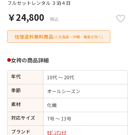
フルセットレンタル ３泊４日
日付をリセット
￥24,800
税込
往復送料無料商品
ご利用される方
(※北海道・沖縄・離島を除く)
ご利用される対象の方を選択してください
女袴の商品詳細
年代
10代 ～ 20代
女性
男性
女の子
男の子
季節
オールシーズン
素材
化繊
対応サイズ
キャンセル
検索する
7号 ～ 13号
ブランド
ﾓﾀﾞﾝｱﾝﾃﾅ