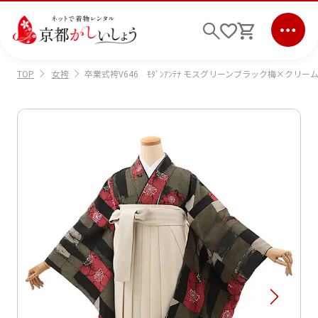
女袴
卒業式袴V646 ﾓﾀﾞﾝｱﾝﾃﾅ モスグリーンブラック梅×クリー
TOP
ログイン
会員登録
キーワード検索
商品から選ぶ
検索
ご利用ガイド
サポート
条件検索
会社情報