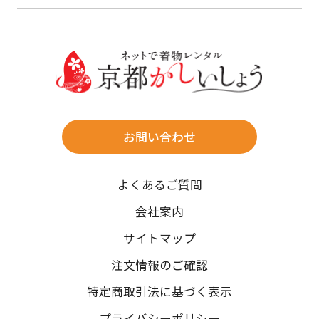
23
24
25
26
27
28
29
けます。
詳しく見る
27
28
29
30
30
31
送料
店休日
往復送料無料
※北海道・沖縄・離島は往復送料3,300円(送料×個数)
式場やホテルへの直送も承ります。
お問い合わせ
時間指定
よくあるご質問
午前中/14~16時/16~18時/18~20時/19~21時
ご注文の際にご指定ください。
会社案内
※天候や、交通事情によりご希望のお届け日・お届け時間に添
サイトマップ
えない場合もございますのでご了承ください。
注文情報のご確認
特定商取引法に基づく表示
プライバシーポリシー