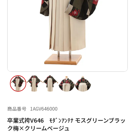
ご利用日
ご利用日を選択してください
レンタルの流れ
2026年8月
閲覧履歴
日
月
火
水
木
金
土
日
月
1
2
3
4
5
6
7
8
6
7
12
13
14
15
9
10
11
13
14
16
17
18
19
20
21
22
20
21
23
24
25
26
27
28
29
27
28
商品番号
1AGV646000
30
31
卒業式袴V646 ﾓﾀﾞﾝｱﾝﾃﾅ モスグリーンブラッ
現在選択しているご利用日
ク梅×クリームベージュ