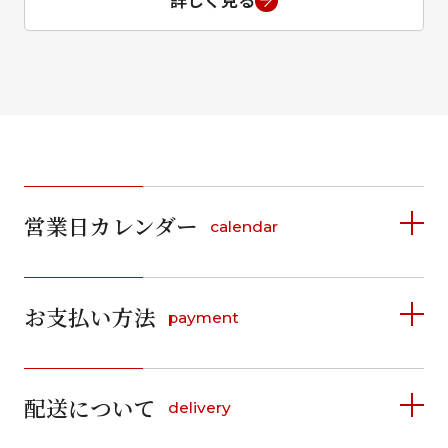
詳しく見る
営業日カレンダー
calendar
2026年8月
2026年9月
お支払い方法
payment
日
月
火
水
木
金
土
日
月
火
水
木
金
土
1
1
2
3
4
5
詳しく見る
2
3
4
5
6
7
8
6
7
8
9
10
11
12
9
10
11
12
13
14
15
配送について
delivery
お支払い方法は、クレジットカード、代金引換、
13
14
15
16
17
18
19
16
17
18
19
20
21
22
料金後払い（コンビニ・銀行・郵便局）がご利用いただ
20
21
22
23
24
25
26