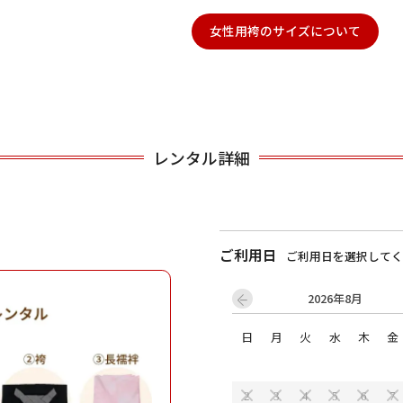
女性用袴のサイズについて
用される対象の方を選択してください
レンタル詳細
男性
女の子
ご利用日
ご利用日を選択してく
2026年8月
日
月
火
水
木
金
キャンセル
検索する
2
3
4
5
6
7