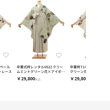
r ペール
卒業袴T140 Heather 
卒業式袴レンタルV022 クリー
ーレース
グリーン花×アイボリー
ムミントグリーン花×アイボリ
ー
￥29,800
￥29,800
税込
税込