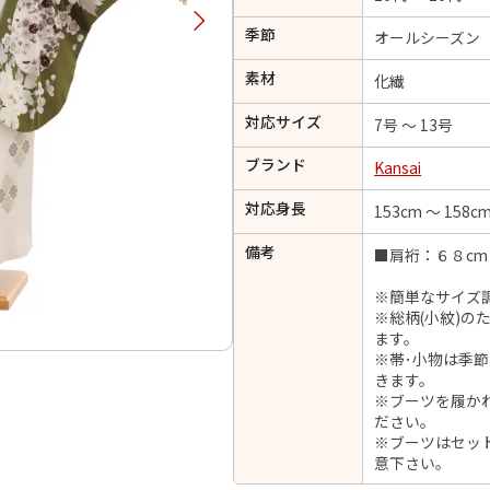
択してください
季節
オールシーズン
素材
化繊
2026年9月
202
対応サイズ
7号 ～ 13号
金
土
日
月
火
日
月
火
水
木
金
土
ブランド
Kansai
1
1
2
3
4
5
4
5
6
対応身長
7
8
153cm ～ 158c
6
7
8
9
10
11
12
14
15
11
12
13
備考
■肩裄：６８cm
13
14
15
16
17
18
19
21
22
18
19
20
※簡単なサイズ
20
21
22
23
24
25
26
28
29
25
26
27
※総柄(小紋)
27
28
29
30
ます。
※帯･小物は季
きます。
※ブーツを履か
ださい。
日付をリセット
現在選択しているご利用日
※ブーツはセッ
意下さい。