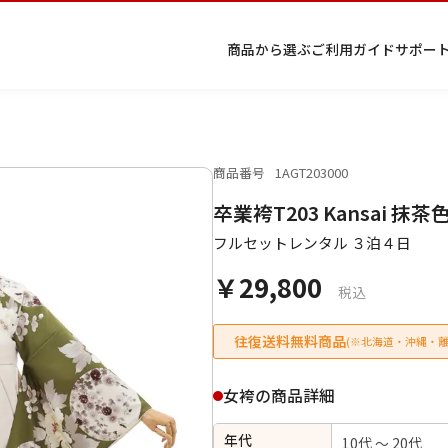
商品から選ぶ
ご利用ガイド
サポー
商品番号
1AGT203000
プ
着物
七五
返
特
キーワード検索
卒業袴T203 Kansai 
ラ
レン
三レ
品・
定
イ
タル
ンタ
交
商
留
色
色
ジュ
女
小
フルセットレンタル ３泊４日
バ
Q&A
ル
換・
取
袖
留
無
ニア
袴
紋
シ
Q&A
キャ
引
袖
地
袴・
￥29,800
ー
ンセ
法
着物
税込
ポ
ルに
に
リ
つい
基
往復送料無料商品
(※北海道・沖縄・離
シ
て
づ
ー
く
表
条件検索
女袴の商品詳細
示
年代
10代 ～ 20代