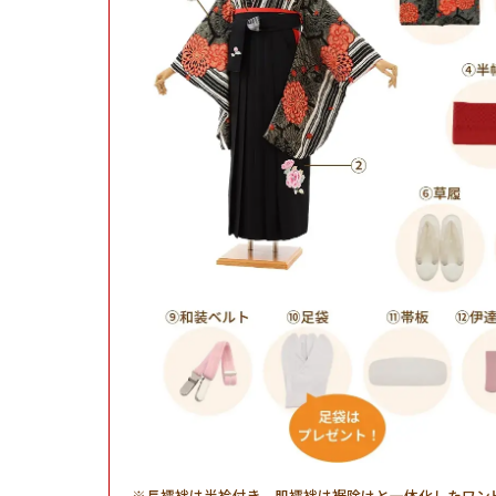
長襦袢は半衿付き、肌襦袢は裾除けと一体化したワン