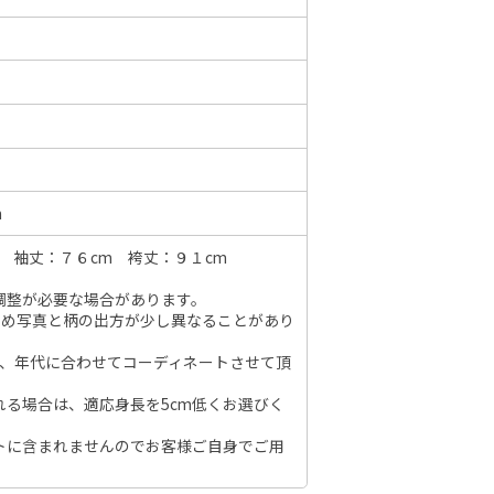
6年10月
2026年11月
水
木
金
土
日
月
火
水
木
金
土
日
1
2
3
1
2
3
4
5
6
7
7
8
9
10
m
8
9
10
11
12
13
14
6
14
15
16
17
 袖丈：７６cm 袴丈：９１cm
15
16
17
18
19
20
21
13
21
22
23
24
調整が必要な場合があります。
22
23
24
25
26
27
28
20
28
29
30
31
のため写真と柄の出方が少し異なることがあり
29
30
27
節、年代に合わせてコーディネートさせて頂
れる場合は、適応身長を5cm低くお選びく
トに含まれませんのでお客様ご自身でご用