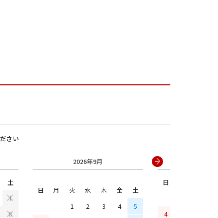
男の子
ださい
2026年9月
2026年
土
日
月
火
水
日
月
火
水
木
金
土
1
1
2
3
4
5
4
5
6
7
8