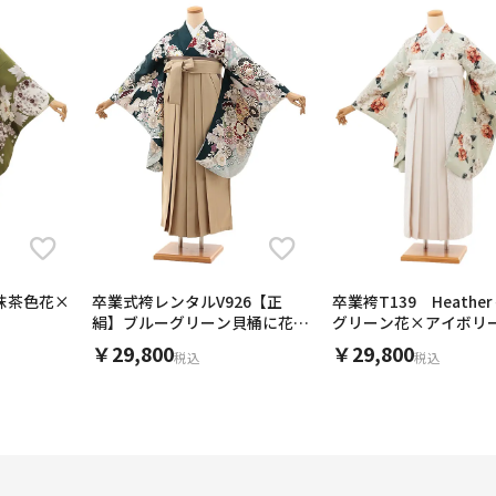
i 抹茶色花×
卒業式袴レンタルV926【正
卒業袴T139 Heathe
絹】ブルーグリーン貝桶に花×
グリーン花×アイボリ
ベージュ
￥29,800
￥29,800
税込
税込