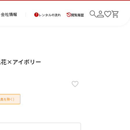
ト
会社情報
レンタルの流れ
閲覧履歴
商
お
レ
レ
初
抹茶色花×アイボリー
品
支
ン
ン
め
の
払
タ
タ
て
二
花
紋
メ
モ
ご
方
ル
ル
の
部
嫁
服
ン
ー
検索
返
法
ご
ご
方
式
衣
ズ
ニ
却
に
利
利
へ
着
裳
ア
ン
に
つ
用
用
物
ン
グ
つ
い
案
の
サ
島を除く)
い
て
内
流
ン
て
れ
ブ
ル