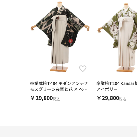
卒業式袴T484 モダンアンテナ
卒業袴T204 Kansa
モスグリーン夜空と花 × ベー
アイボリー
ジュ/チェック
￥29,800
￥29,800
税込
税込