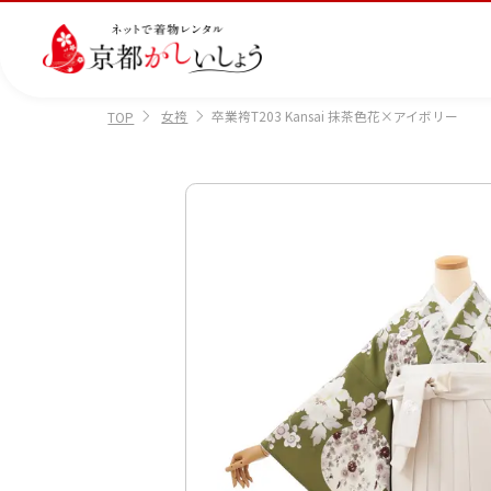
女袴
卒業袴T203 Kansai 抹茶色花×アイボリー
TOP
カテゴリから選ぶ
汚
注文情報のご確認
会社案内
あ
レ
掲
損・
ん
ビ
載
破
し
ュ
画
産
七
訪
振
損・
ん
ー
像
着
五
問
袖
クリ
パ
の
に
三
着
ーニ
ッ
書
つ
ング
ク
き
い
につ
に
方
て
いて
つ
に
い
つ
て
い
て