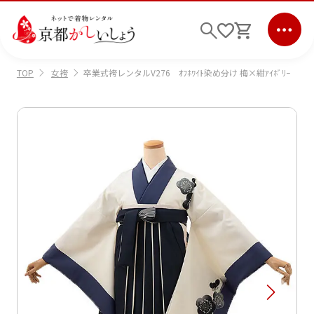
女袴
卒業式袴レンタルV276 ｵﾌﾎﾜｲﾄ染め分け 梅×紺ｱｲﾎﾞﾘｰ
TOP
ログイン
会員登録
キーワード検索
商品から選ぶ
検索
ご利用ガイド
サポート
条件検索
会社情報