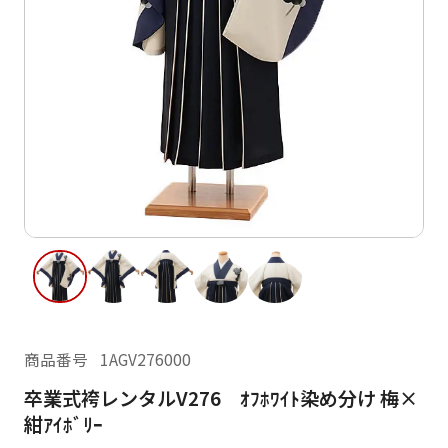
ご利用日
ご利用日を選択してください
レンタルの流れ
2026年8月
閲覧履歴
日
月
火
水
木
金
土
日
月
1
2
3
4
5
6
7
8
6
7
12
13
14
15
9
10
11
13
14
16
17
18
19
20
21
22
20
21
23
24
25
26
27
28
29
27
28
商品番号
1AGV276000
30
31
卒業式袴レンタルV276 ｵﾌﾎﾜｲﾄ染め分け 梅×
現在選択しているご利用日
紺ｱｲﾎﾞﾘｰ