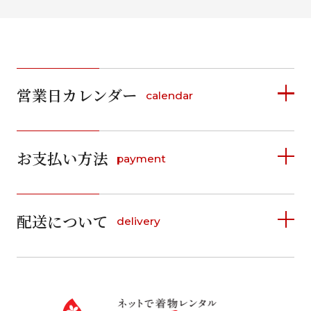
営業日カレンダー
calendar
2026年8月
2026年9月
お支払い方法
payment
日
月
火
水
木
金
土
日
月
火
水
木
金
土
1
1
2
3
4
5
詳しく見る
2
3
4
5
6
7
8
6
7
8
9
10
11
12
9
10
11
12
13
14
15
配送について
delivery
お支払い方法は、クレジットカード、代金引換、
13
14
15
16
17
18
19
16
17
18
19
20
21
22
料金後払い（コンビニ・銀行・郵便局）がご利用いただ
20
21
22
23
24
25
26
23
24
25
26
27
28
29
けます。
詳しく見る
27
28
29
30
30
31
送料
店休日