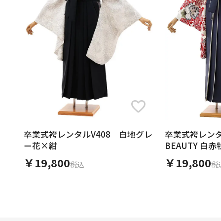
卒業式袴レンタルV408 白地グレ
卒業式袴レンタル
ー花×紺
BEAUTY 白
￥19,800
￥19,800
税込
税