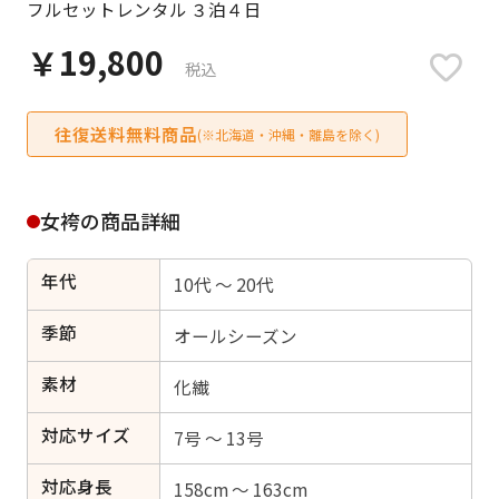
フルセットレンタル ３泊４日
日付をリセット
￥19,800
税込
往復送料無料商品
ご利用される方
(※北海道・沖縄・離島を除く)
ご利用される対象の方を選択してください
女袴の商品詳細
年代
10代 ～ 20代
女性
男性
女の子
男の子
季節
オールシーズン
素材
化繊
対応サイズ
キャンセル
検索する
7号 ～ 13号
対応身長
158cm ～ 163cm