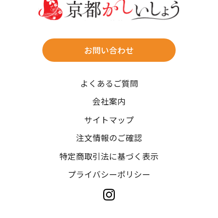
往復送料無料
※北海道・沖縄・離島は往復送料3,300円(送料×個数)
式場やホテルへの直送も承ります。
お問い合わせ
時間指定
よくあるご質問
午前中/14~16時/16~18時/18~20時/19~21時
ご注文の際にご指定ください。
会社案内
※天候や、交通事情によりご希望のお届け日・お届け時間に添
サイトマップ
えない場合もございますのでご了承ください。
注文情報のご確認
特定商取引法に基づく表示
プライバシーポリシー