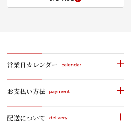
営業日カレンダー
calendar
2026年8月
2026年9月
お支払い方法
payment
日
月
火
水
木
金
土
日
月
火
水
木
金
土
1
1
2
3
4
5
詳しく見る
2
3
4
5
6
7
8
6
7
8
9
10
11
12
9
10
11
12
13
14
15
配送について
delivery
お支払い方法は、クレジットカード、代金引換、
13
14
15
16
17
18
19
16
17
18
19
20
21
22
料金後払い（コンビニ・銀行・郵便局）がご利用いただ
20
21
22
23
24
25
26
23
24
25
26
27
28
29