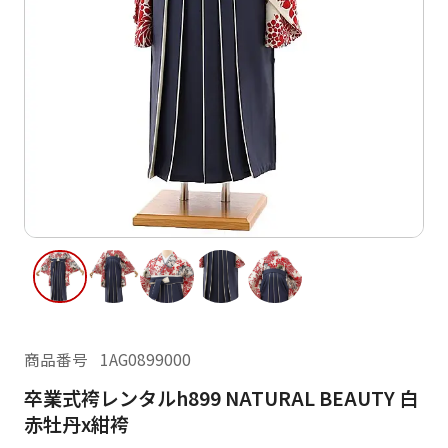
ご利用日
ご利用日を選択してください
レンタルの流れ
2026年8月
閲覧履歴
日
月
火
水
木
金
土
日
月
1
2
3
4
5
6
7
8
6
7
11
12
13
14
15
9
10
13
14
16
17
18
19
20
21
22
20
21
23
24
25
26
27
28
29
27
28
商品番号
1AG0899000
30
31
卒業式袴レンタルh899 NATURAL BEAUTY 白
現在選択しているご利用日
赤牡丹x紺袴