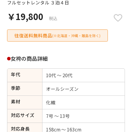
フルセットレンタル ３泊４日
日付をリセット
￥19,800
税込
往復送料無料商品
ご利用される方
(※北海道・沖縄・離島を除く)
ご利用される対象の方を選択してください
女袴の商品詳細
年代
10代 ～ 20代
女性
男性
女の子
男の子
季節
オールシーズン
素材
化繊
対応サイズ
キャンセル
検索する
7号 ～ 13号
対応身長
158cm ～ 163cm