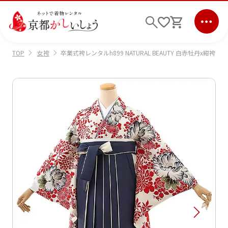
女袴
卒業式袴レンタルh899 NATURAL BEAUTY 白赤牡丹x紺袴
TOP
ログイン
会員登録
キーワード検索
商品から選ぶ
検索
ご利用ガイド
サポート
条件検索
会社情報