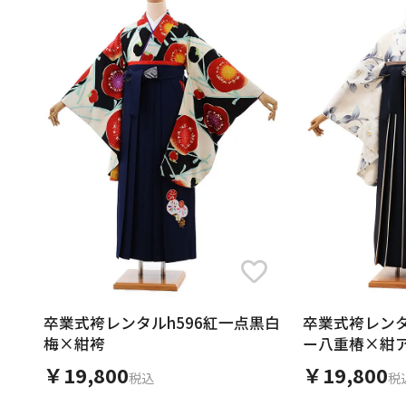
卒業式袴レンタルh596紅一点黒白
卒業式袴レンタ
梅×紺袴
ー八重椿×紺
￥19,800
￥19,800
税込
税