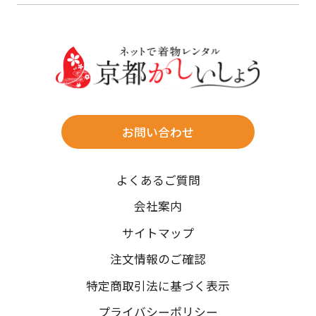
けます。
詳しく見る
27
28
29
30
30
31
送料
店休日
往復送料無料
※北海道・沖縄・離島は往復送料3,300円(送料×個数)
式場やホテルへの直送も承ります。
お問い合わせ
時間指定
よくあるご質問
午前中/14~16時/16~18時/18~20時/19~21時
ご注文の際にご指定ください。
会社案内
※天候や、交通事情によりご希望のお届け日・お届け時間に添
サイトマップ
えない場合もございますのでご了承ください。
注文情報のご確認
特定商取引法に基づく表示
プライバシーポリシー