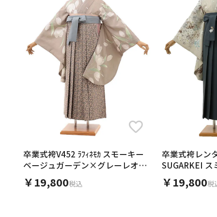
卒業式袴V452 ﾗﾌｨﾈﾓｶ スモーキー
卒業式袴レンタ
ベージュガーデン×グレーレオパ
SUGARKEI
ード
xブルーグレー
￥19,800
￥19,800
税込
税