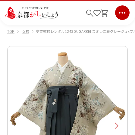
女袴
卒業式袴レンタル1243 SUGARKEI スミレに藤グレージュx
TOP
ログイン
会員登録
キーワード検索
商品から選ぶ
検索
ご利用ガイド
サポート
条件検索
会社情報