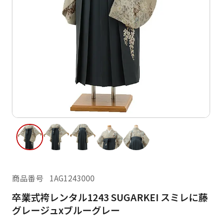
ご利用日
ご利用日を選択してください
レンタルの流れ
2026年8月
閲覧履歴
日
月
火
水
木
金
土
日
月
1
2
3
4
5
6
7
8
6
7
12
13
14
15
9
10
11
13
14
16
17
18
19
20
21
22
20
21
23
24
25
26
27
28
29
27
28
商品番号
1AG1243000
30
31
卒業式袴レンタル1243 SUGARKEI スミレに藤
現在選択しているご利用日
グレージュxブルーグレー