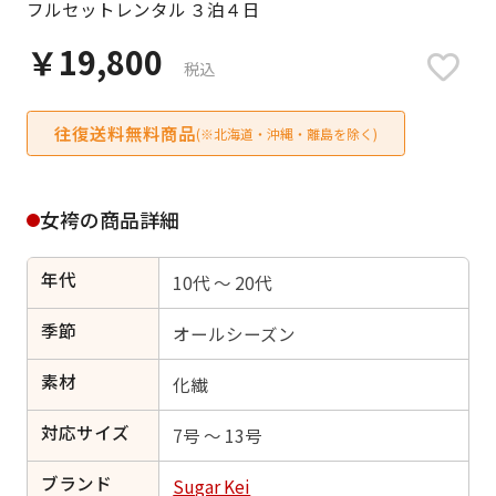
フルセットレンタル ３泊４日
日付をリセット
￥19,800
税込
往復送料無料商品
ご利用される方
(※北海道・沖縄・離島を除く)
ご利用される対象の方を選択してください
女袴の商品詳細
年代
10代 ～ 20代
女性
男性
女の子
男の子
季節
オールシーズン
素材
化繊
対応サイズ
キャンセル
検索する
7号 ～ 13号
ブランド
Sugar Kei