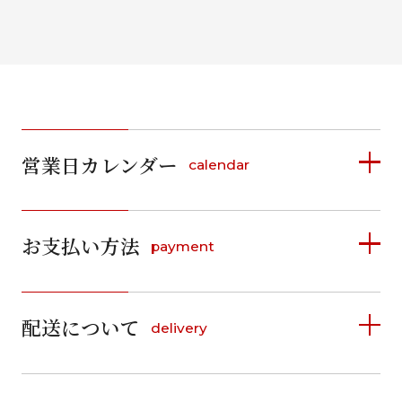
営業日カレンダー
calendar
2026年8月
2026年9月
お支払い方法
payment
日
月
火
水
木
金
土
日
月
火
水
木
金
土
1
1
2
3
4
5
詳しく見る
2
3
4
5
6
7
8
6
7
8
9
10
11
12
9
10
11
12
13
14
15
配送について
delivery
お支払い方法は、クレジットカード、代金引換、
13
14
15
16
17
18
19
16
17
18
19
20
21
22
料金後払い（コンビニ・銀行・郵便局）がご利用いただ
20
21
22
23
24
25
26
23
24
25
26
27
28
29
けます。
詳しく見る
27
28
29
30
30
31