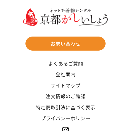
送料
店休日
往復送料無料
※北海道・沖縄・離島は往復送料3,300円(送料×個数)
式場やホテルへの直送も承ります。
お問い合わせ
時間指定
よくあるご質問
午前中/14~16時/16~18時/18~20時/19~21時
ご注文の際にご指定ください。
会社案内
※天候や、交通事情によりご希望のお届け日・お届け時間に添
サイトマップ
えない場合もございますのでご了承ください。
注文情報のご確認
特定商取引法に基づく表示
プライバシーポリシー