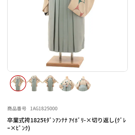
ご利用日
ご利用日を選択してください
レンタルの流れ
2026年8月
閲覧履歴
日
月
火
水
木
金
土
日
月
1
2
3
4
5
6
7
8
6
7
14
15
9
10
11
12
13
13
14
16
17
18
19
20
21
22
20
21
23
24
25
26
27
28
29
27
28
商品番号
1AG1825000
30
31
卒業式袴1825ﾓﾀﾞﾝｱﾝﾃﾅ ｱｲﾎﾞﾘ-×切り返し(ｸﾞﾚ
現在選択しているご利用日
ｰ×ﾋﾟﾝｸ)