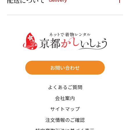
配送について
delivery
お支払い方法は、クレジットカード、代金引換、
13
14
15
16
17
18
19
16
17
18
19
20
21
22
料金後払い（コンビニ・銀行・郵便局）がご利用いただ
20
21
22
23
24
25
26
23
24
25
26
27
28
29
けます。
詳しく見る
27
28
29
30
30
31
送料
店休日
往復送料無料
※北海道・沖縄・離島は往復送料3,300円(送料×個数)
式場やホテルへの直送も承ります。
お問い合わせ
時間指定
よくあるご質問
午前中/14~16時/16~18時/18~20時/19~21時
ご注文の際にご指定ください。
会社案内
※天候や、交通事情によりご希望のお届け日・お届け時間に添
サイトマップ
えない場合もございますのでご了承ください。
注文情報のご確認