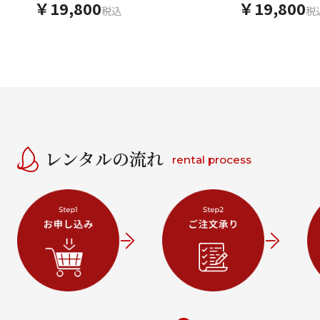
￥19,800
￥19,800
税込
税
レンタルの流れ
rental process