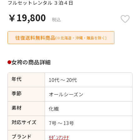
フルセットレンタル ３泊４日
日付をリセット
￥19,800
税込
往復送料無料商品
ご利用される方
(※北海道・沖縄・離島を除く)
ご利用される対象の方を選択してください
女袴の商品詳細
年代
10代 ～ 20代
女性
男性
女の子
男の子
季節
オールシーズン
素材
化繊
対応サイズ
キャンセル
検索する
7号 ～ 13号
ブランド
ﾓﾀﾞﾝｱﾝﾃﾅ