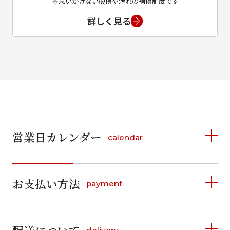
※思いがけない破損や汚れの補償制度です
詳しく見る
営業日カレンダー
calendar
2026年8月
2026年9月
お支払い方法
payment
日
月
火
水
木
金
土
日
月
火
水
木
金
土
1
1
2
3
4
5
詳しく見る
2
3
4
5
6
7
8
6
7
8
9
10
11
12
9
10
11
12
13
14
15