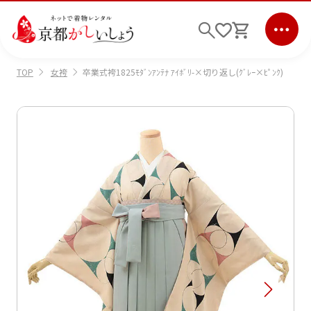
女袴
卒業式袴1825ﾓﾀﾞﾝｱﾝﾃﾅ ｱｲﾎﾞﾘ-×切り返し(ｸﾞﾚｰ×ﾋﾟﾝｸ)
TOP
ログイン
会員登録
キーワード検索
商品から選ぶ
検索
ご利用ガイド
サポート
条件検索
会社情報