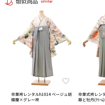
類似商品
similar
卒業袴レンタルh1014 ベージュ胡
卒業式袴レンタ
蝶蘭×グレー袴
藤と牡丹(ｸﾘｰﾑ