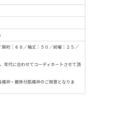
6年10月
2026年11月
m
水
木
金
土
日
月
火
水
木
金
土
日
／肩裄：６８／袖丈：５０／前幅：２５／
1
2
3
1
2
3
4
5
6
7
7
8
9
10
8
9
10
11
12
13
14
6
節、年代に合わせてコーディネートさせて頂
14
15
16
17
15
16
17
18
19
20
21
13
21
22
23
24
長襦袢・裾除付肌襦袢のご用意となりま
22
23
24
25
26
27
28
20
28
29
30
31
29
30
27