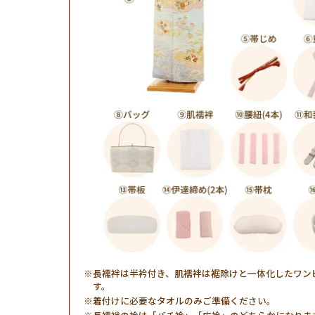
長襦袢は半衿付き、肌襦袢は裾除けと一体化したワン
す。
着付けに必要なタオルのみご準備ください。