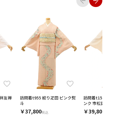
瑞祥友禅
訪問着t955 絞り疋田 ピンク熨
訪問着t1589 岡重 クリー
斗
ンク 市松更紗文様
￥37,800
￥39,800
税込
税込