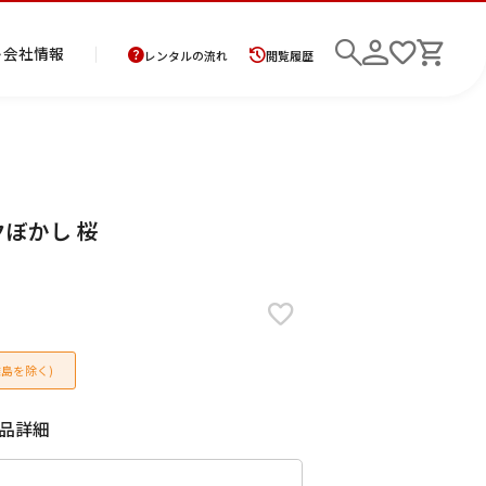
ト
会社情報
レンタルの流れ
閲覧履歴
商
お
レ
レ
初
クぼかし 桜
品
支
ン
ン
め
の
払
タ
タ
て
二
花
紋
メ
モ
ご
方
ル
ル
の
部
嫁
服
ン
ー
検索
返
法
ご
ご
方
式
衣
ズ
ニ
却
に
利
利
へ
着
裳
ア
ン
に
つ
用
用
物
ン
グ
つ
い
案
の
サ
島を除く)
い
て
内
流
ン
て
れ
ブ
ル
品詳細