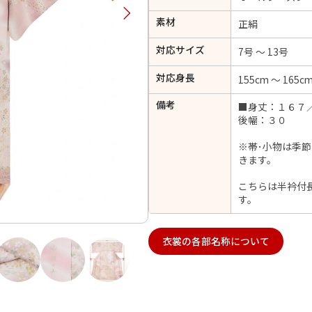
択してください
素材
正絹
対応サイズ
7号 ～ 13号
2026年9月
202
対応身長
155cm ～ 165c
金
土
日
月
火
日
月
火
水
木
金
土
備考
■身丈：１６７
1
後幅：３０
1
2
3
4
5
4
5
6
7
8
6
7
8
9
10
11
12
※帯･小物は季
14
15
11
12
13
きます。
13
14
15
16
17
18
19
21
22
18
19
20
こちらは半衿付
20
21
22
23
24
25
26
す。
28
29
25
26
27
27
28
29
30
衣裳の各部名称について
日付をリセット
現在選択しているご利用日