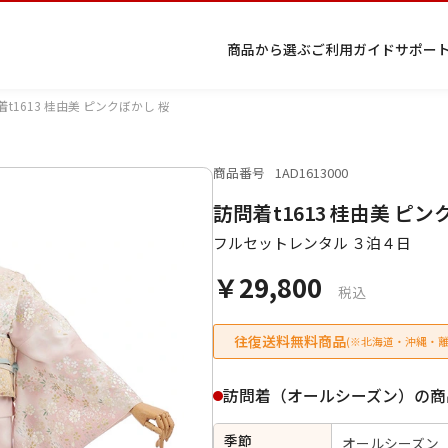
商品から選ぶ
ご利用ガイド
サポー
着t1613 桂由美 ピンクぼかし 桜
商品番号
1AD1613000
プ
着物
七五
返
特
キーワード検索
訪問着t1613 桂由美 ピン
ラ
レン
三レ
品・
定
イ
タル
ンタ
交
商
留
色
色
ジュ
女
小
フルセットレンタル ３泊４日
バ
Q&A
ル
換・
取
袖
留
無
ニア
袴
紋
シ
Q&A
キャ
引
袖
地
袴・
￥29,800
ー
ンセ
法
着物
税込
ポ
ルに
に
リ
つい
基
往復送料無料商品
(※北海道・沖縄・離
シ
て
づ
ー
く
表
条件検索
訪問着（オールシーズン）の商
示
季節
オールシーズン