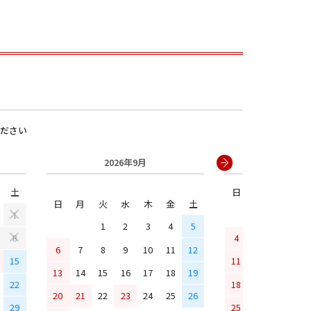
ださい
2026年9月
2026年
土
日
月
火
水
男の子
日
月
火
水
木
金
土
1
1
2
3
4
5
4
5
6
7
8
6
7
8
9
10
11
12
15
11
12
13
14
13
14
15
16
17
18
19
22
18
19
20
21
20
21
22
23
24
25
26
29
25
26
27
28