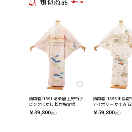
類似商品
similar
訪問着t1591 清染居 上野街子
訪問着t1596 川島織
ピンクぼかし 松竹梅文様
アイボリー かすみ 
￥39,800
￥59,800
税込
税込