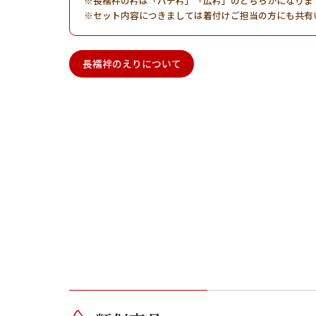
長襦袢の衿は「バチ衿」「広衿」のどちらかになりま
セット内容につきましては着付けご担当の方にも共有
長襦袢のえりについて