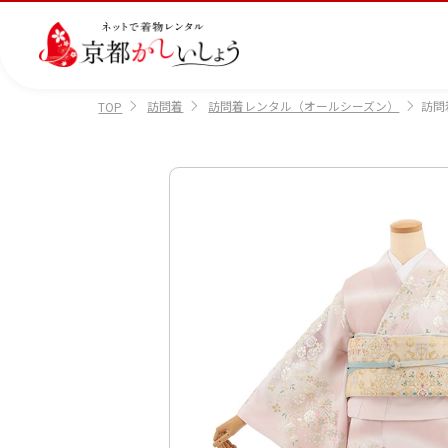
訪問着
訪問着レンタル（オールシーズン）
訪問
TOP
カテゴリから選ぶ
汚
注文情報のご確認
会社案内
あ
レ
掲
損・
ん
ビ
載
破
し
ュ
画
産
七
訪
振
損・
ん
ー
像
着
五
問
袖
クリ
パ
の
に
三
着
ーニ
ッ
書
つ
ング
ク
き
い
につ
に
方
て
いて
つ
に
い
つ
て
い
て