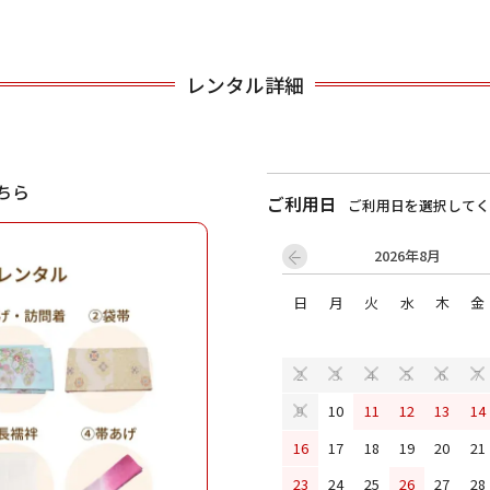
用される対象の方を選択してください
レンタル詳細
ちら
ご利用日
ご利用日を選択してく
2026年8月
日
月
火
水
木
金
男性
女の子
2
3
4
5
6
7
10
11
12
13
14
9
キャンセル
検索する
16
17
18
19
20
21
23
24
25
26
27
28