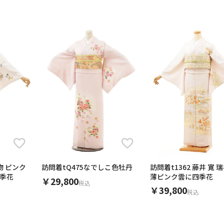
物 ピンク
訪問着t1362 藤井 寛 
訪問着tQ475なでしこ色牡丹
四季花
薄ピンク雲に四季花
￥29,800
税込
￥39,800
税込