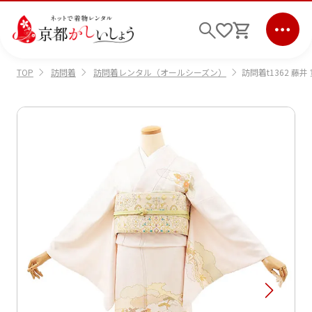
訪問着
訪問着レンタル（オールシーズン）
訪問着t1362 藤
TOP
ログイン
会員登録
キーワード検索
商品から選ぶ
検索
ご利用ガイド
サポート
条件検索
会社情報