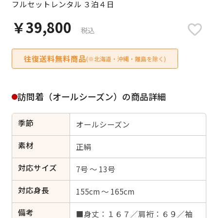
フルセットレンタル ３泊４日
日付をリセット
￥39,800
税込
往復送料無料商品
ご利用される方
(※北海道・沖縄・離島を除く)
ご利用される対象の方を選択してください
訪問着（オールシーズン）の商品詳細
季節
オールシーズン
女性
男性
女の子
男の子
素材
正絹
対応サイズ
7号 ～ 13号
対応身長
キャンセル
検索する
155cm ～ 165cm
備考
■身丈：１６７／肩裄：６９／袖