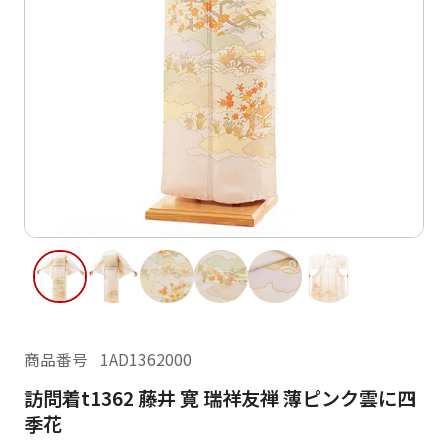
ご利用日
ご利用日を選択してください
レンタルの流れ
2026年8月
閲覧履歴
日
月
火
水
木
金
土
日
月
1
2
3
4
5
6
7
8
6
7
11
12
13
14
15
9
10
13
14
16
17
18
19
20
21
22
20
21
23
24
25
26
27
28
29
27
28
商品番号
1AD1362000
30
31
訪問着t1362 藤井 寛 瑞祥友禅 薄ピンク雲に四
現在選択しているご利用日
季花