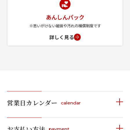
あんしんパック
※思いがけない破損や汚れの補償制度です
詳しく見る
営業日カレンダー
calendar
2026年8月
2026年9月
お支払い方法
payment
日
月
火
水
木
金
土