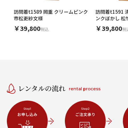
訪問着t1589 岡重 クリームピンク
訪問着t1591
市松更紗文様
ンクぼかし 松
￥39,800
￥39,800
税込
税
レンタルの流れ
rental process