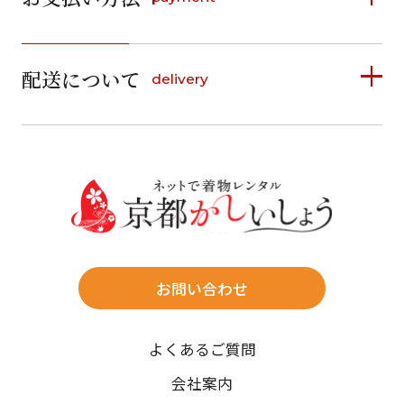
日
月
火
水
木
金
土
1
1
2
3
4
5
詳しく見る
2
3
4
5
6
7
8
6
7
8
9
10
11
12
9
10
11
12
13
14
15
配送について
delivery
お支払い方法は、クレジットカード、代金引換、
13
14
15
16
17
18
19
16
17
18
19
20
21
22
料金後払い（コンビニ・銀行・郵便局）がご利用いただ
20
21
22
23
24
25
26
23
24
25
26
27
28
29
けます。
詳しく見る
27
28
29
30
30
31
送料
店休日
往復送料無料
※北海道・沖縄・離島は往復送料3,300円(送料×個数)
式場やホテルへの直送も承ります。
お問い合わせ
時間指定
よくあるご質問
午前中/14~16時/16~18時/18~20時/19~21時
ご注文の際にご指定ください。
会社案内