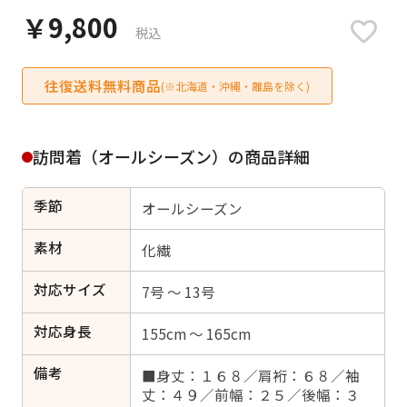
日付をリセット
￥9,800
税込
往復送料無料商品
(※北海道・沖縄・離島を除く)
ご利用される方
ご利用される対象の方を選択してください
訪問着（オールシーズン）の商品詳細
季節
オールシーズン
素材
化繊
女性
男性
女の子
男の子
対応サイズ
7号 ～ 13号
対応身長
155cm ～ 165cm
キャンセル
検索する
備考
■身丈：１６８／肩裄：６８／袖
丈：４９／前幅：２５／後幅：３