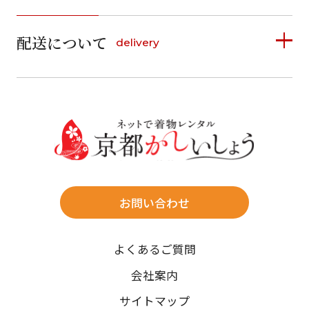
1
2
3
4
5
詳しく見る
2
3
4
5
6
7
8
6
7
8
9
10
11
12
9
10
11
12
13
14
15
配送について
delivery
お支払い方法は、クレジットカード、代金引換、
13
14
15
16
17
18
19
16
17
18
19
20
21
22
料金後払い（コンビニ・銀行・郵便局）がご利用いただ
20
21
22
23
24
25
26
23
24
25
26
27
28
29
けます。
詳しく見る
27
28
29
30
30
31
送料
店休日
往復送料無料
※北海道・沖縄・離島は往復送料3,300円(送料×個数)
式場やホテルへの直送も承ります。
お問い合わせ
時間指定
よくあるご質問
午前中/14~16時/16~18時/18~20時/19~21時
ご注文の際にご指定ください。
会社案内
※天候や、交通事情によりご希望のお届け日・お届け時間に添
サイトマップ