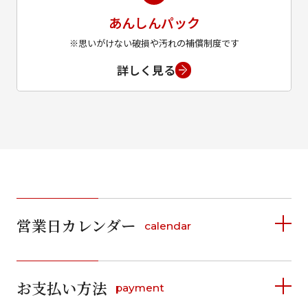
あんしんパック
※思いがけない破損や汚れの補償制度です
詳しく見る
営業日カレンダー
calendar
2026年8月
2026年9月
お支払い方法
payment
日
月
火
水
木
金
土
日
月
火
水
木
金
土
1