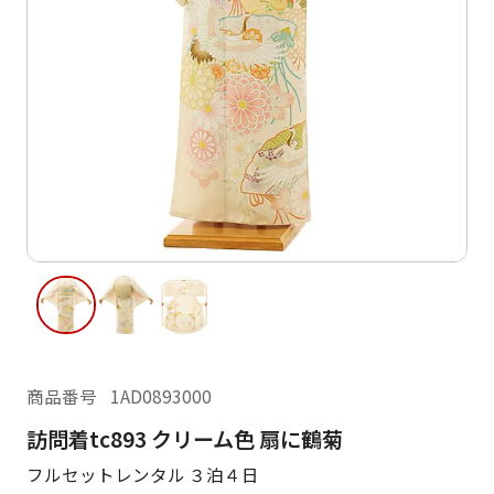
ご利用日
ご利用日を選択してください
レンタルの流れ
2026年8月
閲覧履歴
日
月
火
水
木
金
土
日
月
1
2
3
4
5
6
7
8
6
7
13
14
15
9
10
11
12
13
14
16
17
18
19
20
21
22
20
21
23
24
25
26
27
28
29
27
28
商品番号
1AD0893000
30
31
訪問着tc893 クリーム色 扇に鶴菊
現在選択しているご利用日
フルセットレンタル ３泊４日