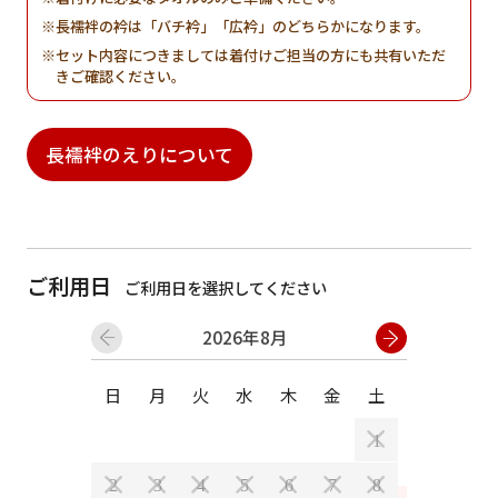
長襦袢の衿は「バチ衿」「広衿」のどちらかになります。
セット内容につきましては着付けご担当の方にも共有いただ
きご確認ください。
長襦袢のえりについて
ご利用日
ご利用日を選択してください
2026年8月
日
月
火
水
木
金
土
日
月
1
2
3
4
5
6
7
8