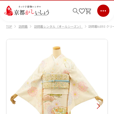
訪問着
訪問着レンタル（オールシーズン）
訪問着tc893 ク
TOP
ログイン
会員登録
キーワード検索
商品から選ぶ
検索
ご利用ガイド
サポート
条件検索
会社情報