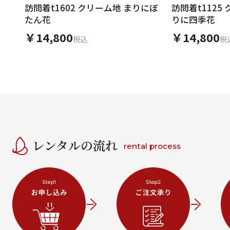
訪問着t1602 クリーム地 まりにぼ
訪問着t112
たん花
りに四季花
￥14,800
￥14,800
税込
税
レンタルの流れ
rental process