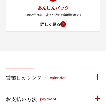
あんしんパック
※思いがけない破損や汚れの補償制度です
詳しく見る
営業日カレンダー
calendar
2026年8月
2026年9月
お支払い方法
payment
日
月
火
水
木
金
土
日
月
火
水
木
金
土
1