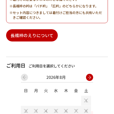
長襦袢の衿は「バチ衿」「広衿」のどちらかになります。
セット内容につきましては着付けご担当の方にも共有いただ
きご確認ください。
長襦袢のえりについて
ご利用日
ご利用日を選択してください
2026年8月
日
月
火
水
木
金
土
日
月
1
2
3
4
5
6
7
8