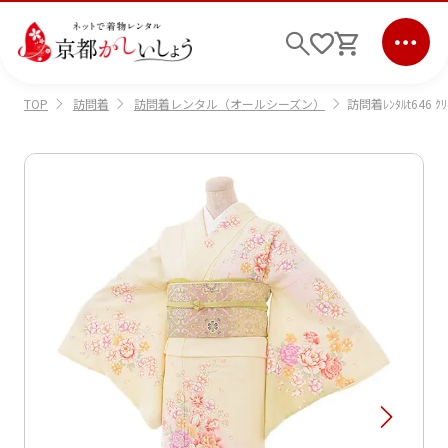
訪問着
訪問着レンタル（オールシーズン）
訪問着ﾚﾝﾀﾙt646 ｸﾘ
TOP
ログイン
会員登録
キーワード検索
商品から選ぶ
検索
ご利用ガイド
サポート
条件検索
会社情報