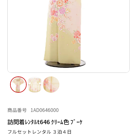
ご利用日
ご利用日を選択してください
レンタルの流れ
2026年8月
閲覧履歴
日
月
火
水
木
金
土
日
月
1
2
3
4
5
6
7
8
6
7
13
14
15
9
10
11
12
13
14
16
17
18
19
20
21
22
20
21
23
24
25
26
27
28
29
27
28
商品番号
1AD0646000
30
31
訪問着ﾚﾝﾀﾙt646 ｸﾘｰﾑ色 ﾌﾞｰｹ
現在選択しているご利用日
フルセットレンタル ３泊４日