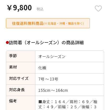
日付をリセット
￥9,800
税込
往復送料無料商品
(※北海道・沖縄・離島を除く)
ご利用される方
ご利用される対象の方を選択してください
訪問着（オールシーズン）の商品詳細
季節
オールシーズン
素材
化繊
女性
男性
女の子
男の子
対応サイズ
7号 ～ 13号
対応身長
155cm ～ 164cm
キャンセル
検索する
備考
■身丈：１６４／肩裄：６９／袖
丈：４９／前幅：２５／後幅：３