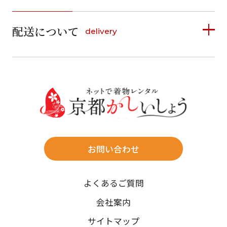
1
2
3
4
5
詳しく見る
2
3
4
5
6
7
8
6
7
8
9
10
11
12
9
10
11
12
13
14
15
配送について
delivery
お支払い方法は、クレジットカード、代金引換、
13
14
15
16
17
18
19
16
17
18
19
20
21
22
料金後払い（コンビニ・銀行・郵便局）がご利用いただ
20
21
22
23
24
25
26
23
24
25
26
27
28
29
けます。
詳しく見る
27
28
29
30
30
31
送料
店休日
往復送料無料
※北海道・沖縄・離島は往復送料3,300円(送料×個数)
式場やホテルへの直送も承ります。
お問い合わせ
時間指定
よくあるご質問
午前中/14~16時/16~18時/18~20時/19~21時
ご注文の際にご指定ください。
会社案内
※天候や、交通事情によりご希望のお届け日・お届け時間に添
サイトマップ