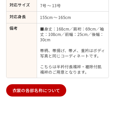
対応サイズ
7号 ～ 13号
対応身長
155cm ～ 165cm
備考
■身丈：168cm／肩裄：69cm／袖
丈：108cm／前幅：25cm／後幅：
30cm
帯柄、帯揚げ、帯〆、重衿はボディ
写真と同じコーディネートです。
こちらは半衿付長襦袢・裾除付肌
襦袢のご用意となります。
衣裳の各部名称について