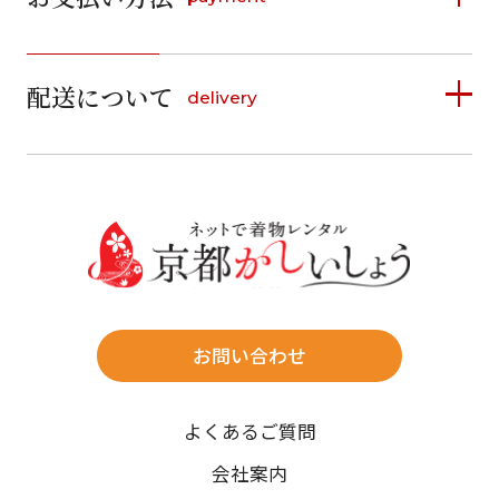
日
月
火
水
木
金
土
1
1
2
3
4
5
詳しく見る
2
3
4
5
6
7
8
6
7
8
9
10
11
12
9
10
11
12
13
14
15
配送について
delivery
お支払い方法は、クレジットカード、代金引換、
13
14
15
16
17
18
19
16
17
18
19
20
21
22
料金後払い（コンビニ・銀行・郵便局）がご利用いただ
20
21
22
23
24
25
26
23
24
25
26
27
28
29
けます。
詳しく見る
27
28
29
30
30
31
送料
店休日
往復送料無料
※北海道・沖縄・離島は往復送料3,300円(送料×個数)
式場やホテルへの直送も承ります。
お問い合わせ
時間指定
よくあるご質問
午前中/14~16時/16~18時/18~20時/19~21時
ご注文の際にご指定ください。
会社案内