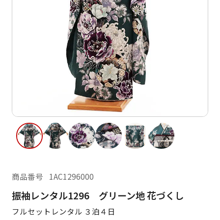
ご利用日
ご利用日を選択してください
レンタルの流れ
2026年8月
閲覧履歴
日
月
火
水
木
金
土
日
月
1
2
3
4
5
6
7
8
6
7
13
14
15
9
10
11
12
13
14
16
17
18
19
20
21
22
20
21
23
24
25
26
27
28
29
27
28
商品番号
1AC1296000
30
31
振袖レンタル1296 グリーン地 花づくし
現在選択しているご利用日
フルセットレンタル ３泊４日