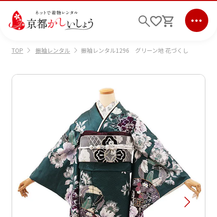
振袖レンタル
振袖レンタル1296 グリーン地 花づくし
TOP
ログイン
会員登録
キーワード検索
商品から選ぶ
検索
ご利用ガイド
サポート
条件検索
会社情報