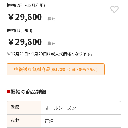
日付をリセット
振袖(2月～12月利用)
￥29,800
税込
振袖(1月利用)
ご利用される方
ご利用される対象の方を選択してください
￥29,800
税込
※12月21日～1月20日は成人式価格となります。
往復送料無料商品
(※北海道・沖縄・離島を除く)
女性
男性
女の子
男の子
振袖の商品詳細
季節
オールシーズン
キャンセル
検索する
素材
正絹