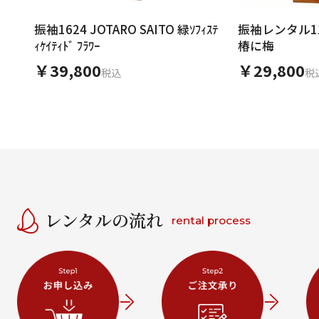
振袖1624 JOTARO SAITO 緑ｿﾌｨｽﾃ
振袖レンタル1
ｨｹｲﾃｨﾄﾞ ﾌﾗﾜｰ
椿に梅
￥39,800
￥29,800
税込
税
レンタルの流れ
rental process