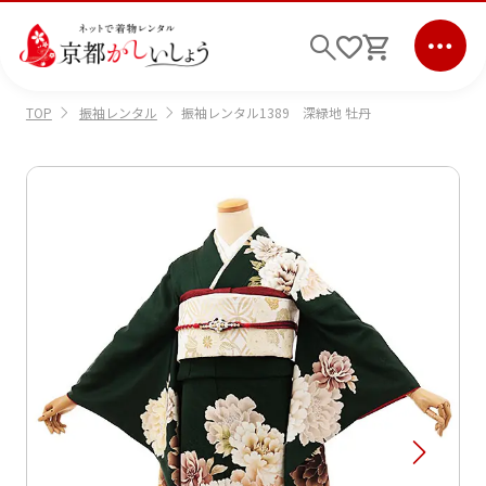
振袖レンタル
振袖レンタル1389 深緑地 牡丹
TOP
ログイン
会員登録
キーワード検索
商品から選ぶ
検索
ご利用ガイド
サポート
条件検索
会社情報