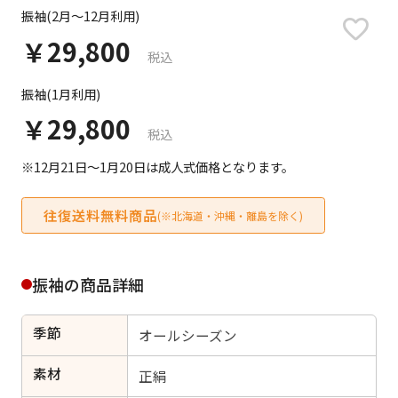
日付をリセット
振袖(2月～12月利用)
￥29,800
税込
振袖(1月利用)
ご利用される方
ご利用される対象の方を選択してください
￥29,800
税込
※12月21日～1月20日は成人式価格となります。
往復送料無料商品
(※北海道・沖縄・離島を除く)
女性
男性
女の子
男の子
振袖の商品詳細
季節
オールシーズン
キャンセル
検索する
素材
正絹