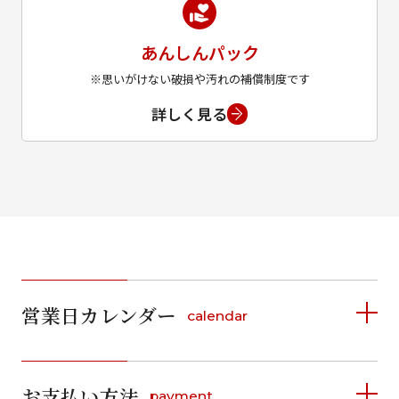
あんしんパック
※思いがけない破損や汚れの補償制度です
詳しく見る
営業日カレンダー
calendar
2026年8月
2026年9月
お支払い方法
payment
日
月
火
水
木
金
土