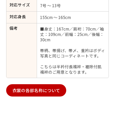
対応サイズ
7号 ～ 13号
対応身長
155cm ～ 165cm
備考
■身丈：167cm／肩裄：70cm／袖
丈：109cm／前幅：25cm／後幅：
30cm
帯柄、帯揚げ、帯〆、重衿はボディ
写真と同じコーディネートです。
こちらは半衿付長襦袢・裾除付肌
襦袢のご用意となります。
衣裳の各部名称について