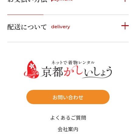
日
月
火
水
木
金
土
1
1
2
3
4
5
詳しく見る
2
3
4
5
6
7
8
6
7
8
9
10
11
12
9
10
11
12
13
14
15
配送について
delivery
お支払い方法は、クレジットカード、代金引換、
13
14
15
16
17
18
19
16
17
18
19
20
21
22
料金後払い（コンビニ・銀行・郵便局）がご利用いただ
20
21
22
23
24
25
26
23
24
25
26
27
28
29
けます。
詳しく見る
27
28
29
30
30
31
送料
店休日
往復送料無料
※北海道・沖縄・離島は往復送料3,300円(送料×個数)
式場やホテルへの直送も承ります。
お問い合わせ
時間指定
よくあるご質問
午前中/14~16時/16~18時/18~20時/19~21時
ご注文の際にご指定ください。
会社案内