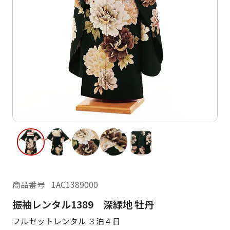
ご利用日
ご利用日を選択してください
レンタルの流れ
2026年8月
閲覧履歴
日
月
火
水
木
金
土
日
月
1
2
3
4
5
6
7
8
6
7
11
12
13
14
15
9
10
13
14
16
17
18
19
20
21
22
20
21
23
24
25
26
27
28
29
27
28
商品番号
1AC1389000
30
31
振袖レンタル1389 深緑地 牡丹
現在選択しているご利用日
フルセットレンタル ３泊４日