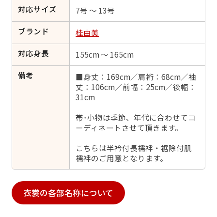
対応サイズ
7号 ～ 13号
ブランド
桂由美
対応身長
155cm ～ 165cm
備考
■身丈：169cm／肩裄：68cm／袖
丈：106cm／前幅：25cm／後幅：
31cm
帯･小物は季節、年代に合わせてコ
ーディネートさせて頂きます。
こちらは半衿付長襦袢・裾除付肌
襦袢のご用意となります。
衣裳の各部名称について