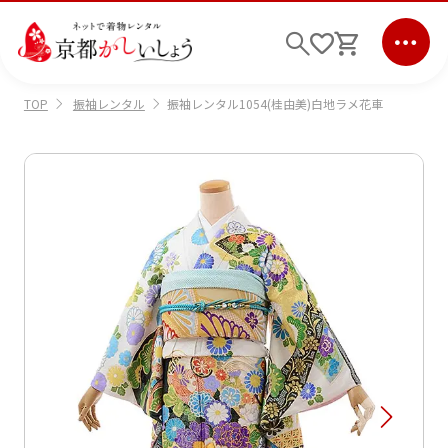
振袖レンタル
振袖レンタル1054(桂由美)白地ラメ花車
TOP
ログイン
会員登録
キーワード検索
商品から選ぶ
検索
ご利用ガイド
サポート
条件検索
会社情報