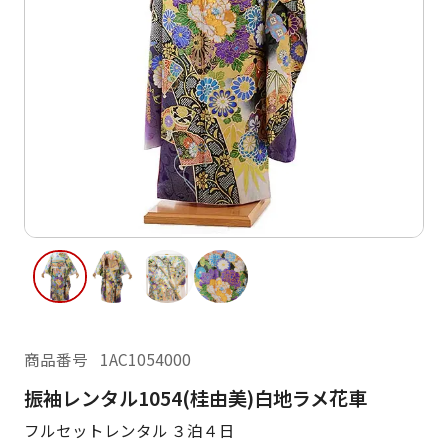
ご利用日
ご利用日を選択してください
レンタルの流れ
2026年8月
閲覧履歴
日
月
火
水
木
金
土
日
月
1
2
3
4
5
6
7
8
6
7
13
14
15
9
10
11
12
13
14
16
17
18
19
20
21
22
20
21
23
24
25
26
27
28
29
27
28
商品番号
1AC1054000
30
31
振袖レンタル1054(桂由美)白地ラメ花車
現在選択しているご利用日
フルセットレンタル ３泊４日