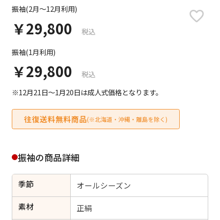
日付をリセット
振袖(2月～12月利用)
￥29,800
税込
振袖(1月利用)
ご利用される方
ご利用される対象の方を選択してください
￥29,800
税込
※12月21日～1月20日は成人式価格となります。
往復送料無料商品
(※北海道・沖縄・離島を除く)
女性
男性
女の子
男の子
振袖の商品詳細
季節
オールシーズン
キャンセル
検索する
素材
正絹