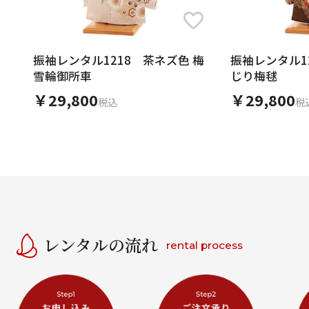
振袖レンタル1218 茶ネズ色 梅
振袖レンタル12
雪輪御所車
じり梅毬
￥29,800
￥29,800
税込
税
レンタルの流れ
rental process