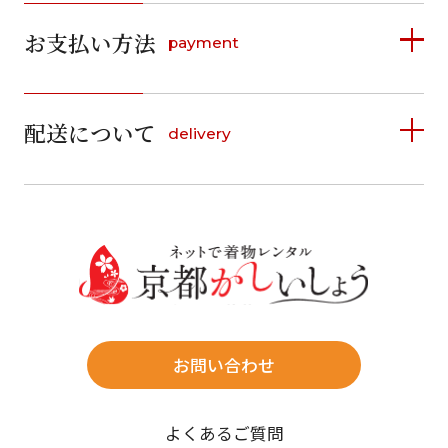
2026年8月
2026年9月
お支払い方法
payment
日
月
火
水
木
金
土
日
月
火
水
木
金
土
1
1
2
3
4
5
詳しく見る
2
3
4
5
6
7
8
6
7
8
9
10
11
12
9
10
11
12
13
14
15
配送について
delivery
お支払い方法は、クレジットカード、代金引換、
13
14
15
16
17
18
19
16
17
18
19
20
21
22
料金後払い（コンビニ・銀行・郵便局）がご利用いただ
20
21
22
23
24
25
26
23
24
25
26
27
28
29
けます。
詳しく見る
27
28
29
30
30
31
送料
店休日
往復送料無料
※北海道・沖縄・離島は往復送料3,300円(送料×個数)
式場やホテルへの直送も承ります。
お問い合わせ
時間指定
よくあるご質問
午前中/14~16時/16~18時/18~20時/19~21時