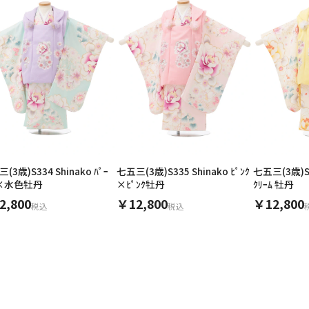
(3歳)S334 Shinako ﾊﾟｰ
七五三(3歳)S335 Shinako ﾋﾟﾝｸ
七五三(3歳)S3
ﾙ×水色牡丹
×ﾋﾟﾝｸ牡丹
ｸﾘｰﾑ 牡丹
2,800
￥12,800
￥12,800
税込
税込