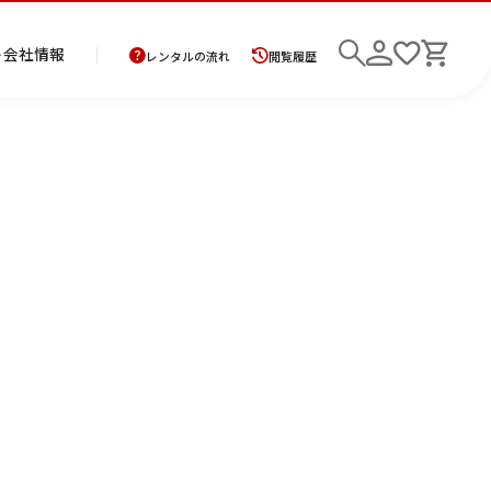
ト
会社情報
レンタルの流れ
閲覧履歴
商
お
レ
レ
初
品
支
ン
ン
め
の
払
タ
タ
て
二
花
紋
メ
モ
ご
方
ル
ル
の
部
嫁
服
ン
ー
検索
返
法
ご
ご
方
式
衣
ズ
ニ
却
に
利
利
へ
着
裳
ア
ン
に
つ
用
用
物
ン
グ
つ
い
案
の
サ
い
て
内
流
ン
て
れ
ブ
ル