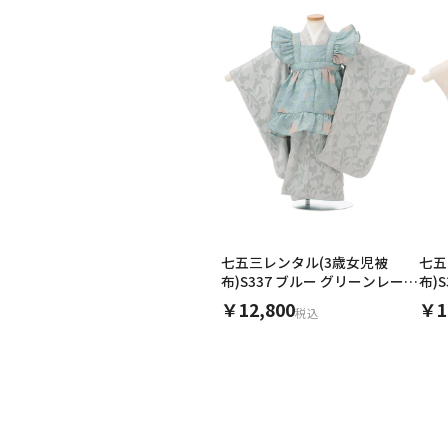
七五三レンタル(3歳女児被
七五
布)S337 ブルー グリーンレース
布)
× グレージュ
ュ
￥12,800
￥1
税込