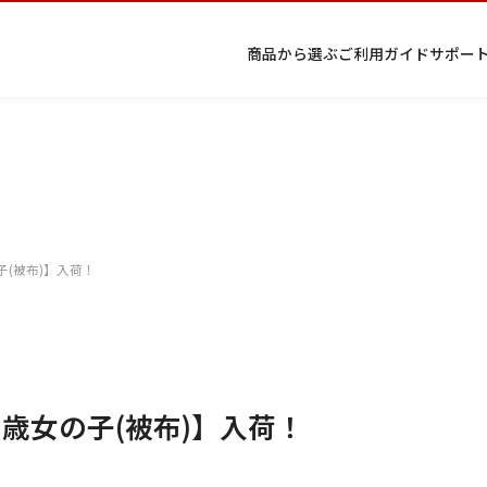
商品から選ぶ
ご利用ガイド
サポー
プ
着物
七五
返
特
キーワード検索
ラ
レン
三レ
品・
定
イ
タル
ンタ
交
商
留
色
色
ジュ
女
小
子(被布)】入荷！
バ
Q&A
ル
換・
取
袖
留
無
ニア
袴
紋
シ
Q&A
キャ
引
袖
地
袴・
ー
ンセ
法
着物
ポ
ルに
に
リ
つい
基
シ
て
づ
ー
く
表
３歳女の子(被布)】入荷！
条件検索
示