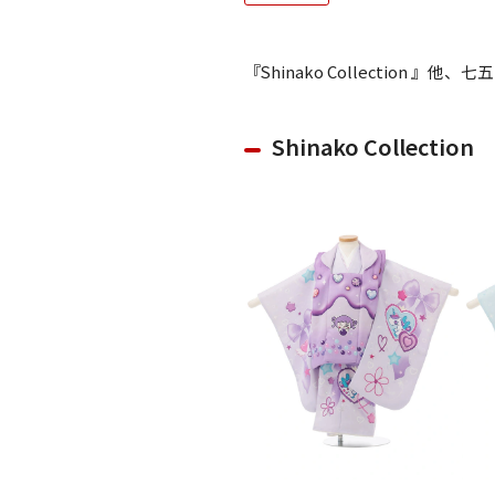
ご利用日
ご利用日を選
『Shinako Collection 
2026年8月
日
月
火
水
木
Shinako Collection
2
3
4
5
6
11
12
13
9
10
16
17
18
19
20
23
24
25
26
27
30
31