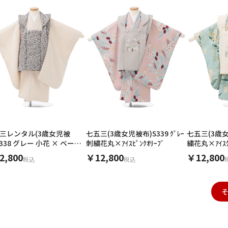
三レンタル(3歳女児被
七五三(3歳女児被布)S339 ｸﾞﾚｰ
七五三(3歳女児)
S338 グレー 小花 × ベージ
刺繍花丸×ｱｲｽﾋﾟﾝｸｵﾘｰﾌﾞ
繍花丸×ｱｲｽｸﾞ
2,800
￥12,800
￥12,800
税込
税込
そ