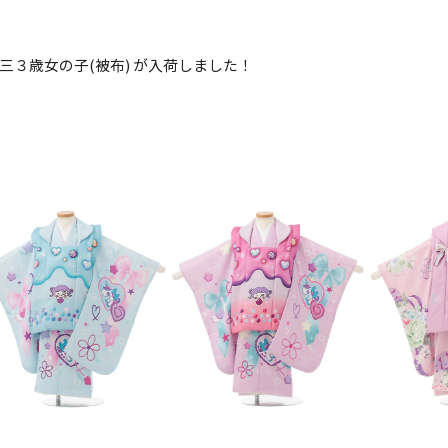
択してください
』他、七五三３歳女の子(被布) が入荷しました！
2026年9月
202
金
土
日
月
火
日
月
火
水
木
金
土
1
1
2
3
4
5
4
5
6
7
8
6
7
8
9
10
11
12
14
15
11
12
13
13
14
15
16
17
18
19
21
22
18
19
20
20
21
22
23
24
25
26
28
29
25
26
27
27
28
29
30
日付をリセット
現在選択しているご利用日