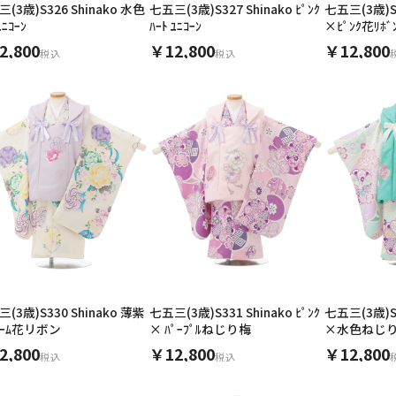
(3歳)S326 Shinako 水色
七五三(3歳)S327 Shinako ﾋﾟﾝｸ
七五三(3歳)S3
ﾕﾆｺｰﾝ
ﾊｰﾄ ﾕﾆｺｰﾝ
×ﾋﾟﾝｸ花ﾘﾎﾞ
2,800
￥12,800
￥12,800
税込
税込
用される対象の方を選択してください
男性
女の子
(3歳)S330 Shinako 薄紫
七五三(3歳)S331 Shinako ﾋﾟﾝｸ
七五三(3歳)S33
ﾘｰﾑ花リボン
× ﾊﾟｰﾌﾟﾙねじり梅
×水色ねじ
キャンセル
検索する
2,800
￥12,800
￥12,800
税込
税込