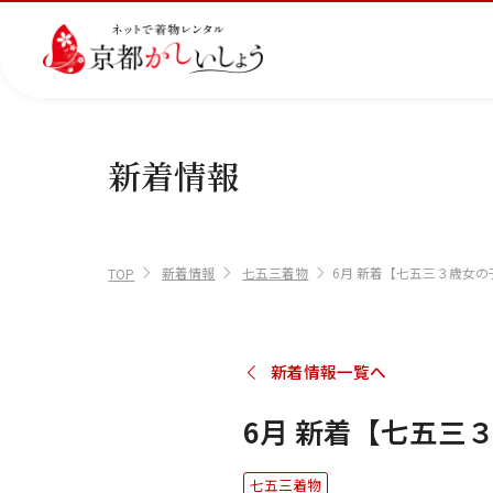
新着情報
カテゴリから選ぶ
汚
注文情報のご確認
会社案内
あ
レ
掲
損・
ん
ビ
載
破
し
ュ
画
産
七
訪
振
新着情報
七五三着物
6月 新着【七五三３歳女の
損・
ん
ー
像
TOP
着
五
問
袖
クリ
パ
の
に
三
着
ーニ
ッ
書
つ
ング
ク
き
い
につ
に
方
て
新着情報一覧へ
いて
つ
に
い
つ
て
い
6月 新着【七五三
て
七五三着物