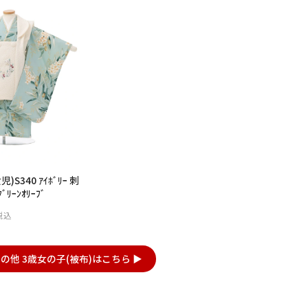
S340 ｱｲﾎﾞﾘｰ 刺
ﾘｰﾝｵﾘｰﾌﾞ
税込
の他 3歳女の子(被布)はこちら ▶