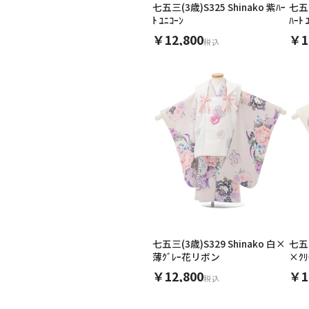
七五三(3歳)S325 Shinako 紫ﾊｰ
七五三
ﾄ ﾕﾆｺｰﾝ
ﾊｰﾄ 
￥12,800
￥1
税込
ご利用される方
ご利
女性
七五三(3歳)S329 Shinako 白×
七五三
薄ｸﾞﾚｰ花リボン
×ｸ
￥12,800
￥1
税込