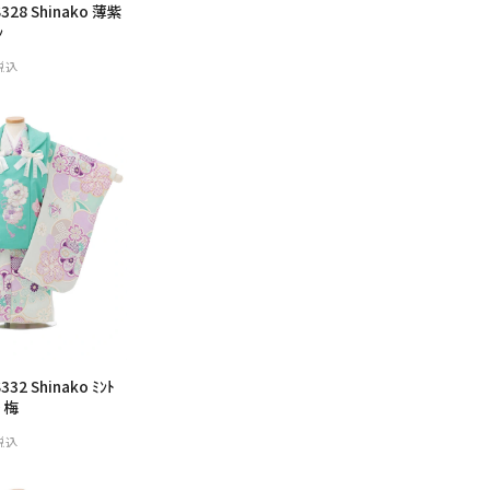
28 Shinako 薄紫
ﾝ
税込
男の子
2 Shinako ﾐﾝﾄ
り梅
税込