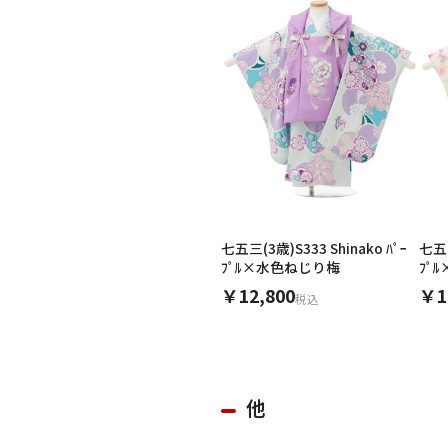
七五三(3歳)S333 Shinako ﾊﾟｰ
七五三
ﾌﾟﾙ×水色ねじり梅
ﾌﾟ
￥12,800
￥1
税込
他