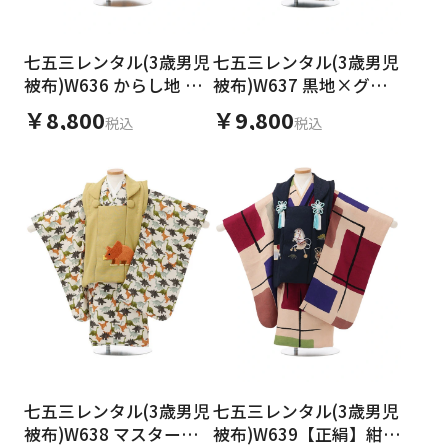
七五三レンタル(3歳男児
七五三レンタル(3歳男児
被布)W636 からし地 流
被布)W637 黒地×グリ
水に菊
ーン ダイナソー
￥8,800
￥9,800
税込
税込
七五三レンタル(3歳男児
七五三レンタル(3歳男児
被布)W638 マスタード
被布)W639【正絹】紺地