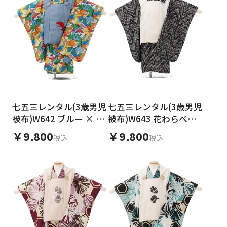
七五三レンタル(3歳男児
七五三レンタル(3歳男児
被布)W642 ブルー × 白
被布)W643 花わらべク
地 ダイナソー
リームラメ×黒地レース
￥9,800
￥9,800
税込
税込