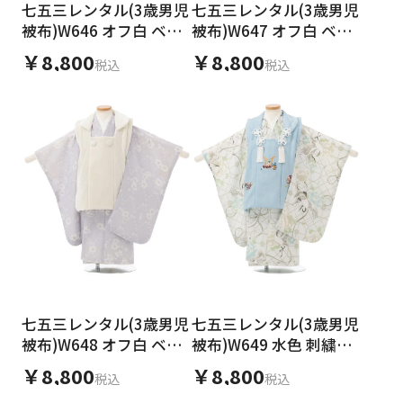
七五三レンタル(3歳男児
七五三レンタル(3歳男児
被布)W646 オフ白 ベル
被布)W647 オフ白 ベル
ベット×ペールブルー
ベット×うすベージュ
￥8,800
￥8,800
税込
税込
小花
小花
七五三レンタル(3歳男児
七五三レンタル(3歳男児
被布)W648 オフ白 ベル
被布)W649 水色 刺繍兜
ベット×ペールパープル
×アイボリー 牡丹 鶴
￥8,800
￥8,800
税込
税込
小花