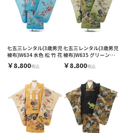
七五三レンタル(3歳男児
七五三レンタル(3歳男児
被布)W634 水色 松 竹 花
被布)W635 グリーン地
流水に菊
￥8,800
￥8,800
税込
税込