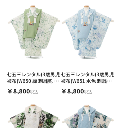
七五三レンタル(3歳男児
七五三レンタル(3歳男児
被布)W650 緑 刺繍兜 ×
被布)W651 水色 刺繍兜
グリーン 牡丹 鶴
× ペールブルー 牡丹 鶴
￥8,800
￥8,800
税込
税込