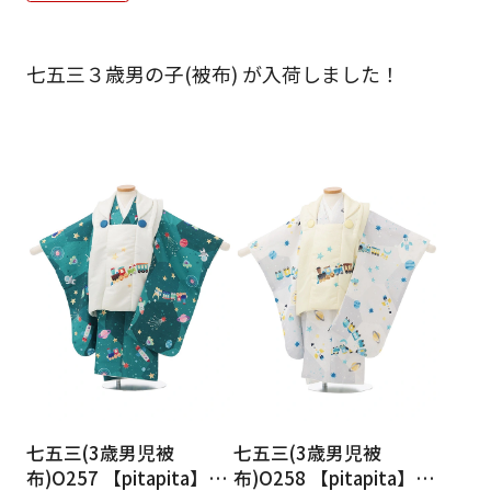
ご利用日
ご利用日を選択してください
七五三３歳男の子(被布) が入荷しました！
レンタルの流れ
2026年8月
閲覧履歴
日
月
火
水
木
金
土
日
月
1
2
3
4
5
6
7
8
6
7
12
13
14
15
9
10
11
13
14
16
17
18
19
20
21
22
20
21
23
24
25
26
27
28
29
27
28
30
31
現在選択しているご利用日
七五三(3歳男児被
七五三(3歳男児被
布)O257 【pitapita】白
布)O258 【pitapita】黄