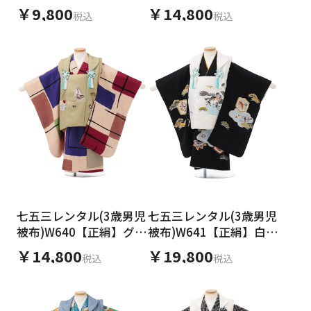
×クリーム ダイナソー
馬 ×ベージュ変わり柄
￥9,800
￥14,800
税込
税込
七五三レンタル(3歳男児
七五三レンタル(3歳男児
被布)W640【正絹】グリ
被布)W641【正絹】白地
ーン地 馬 ×ベージュ変
鷹 ×黒地 吉祥文様
￥14,800
￥19,800
税込
税込
わり柄