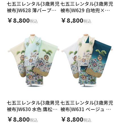
七五三レンタル(3歳男児
七五三レンタル(3歳男児
被布)W628 薄パープル
被布)W629 白地兜×青
地兜×黒地 吉祥文様
地 吉祥文様
￥8,800
￥8,800
税込
税込
七五三レンタル(3歳男児
七五三レンタル(3歳男児
被布)W630 水色 鷹松×
被布)W631 ベージュ 鷹
片身替り 吉祥文様
松×片身替り 吉祥文様
￥8,800
￥8,800
税込
税込