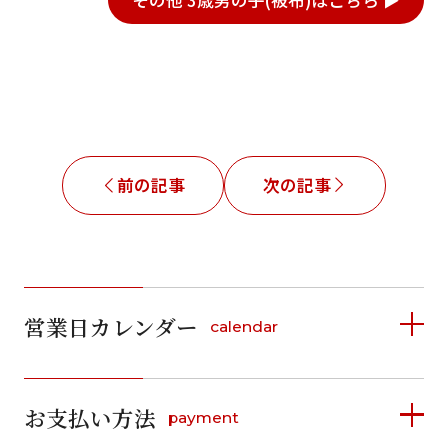
前の記事
次の記事
営業日カレンダー
calendar
2026年8月
2026年9月
お支払い方法
payment
日
月
火
水
木
金
土
日
月
火
水
木
金
土
1