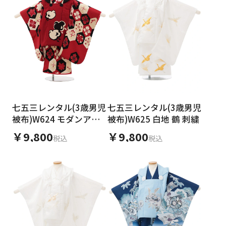
七五三レンタル(3歳男児
七五三レンタル(3歳男児
被布)W624 モダンアン
被布)W625 白地 鶴 刺繍
テナ 赤千鳥×赤亀甲
￥9,800
￥9,800
税込
税込