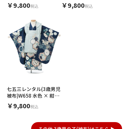
甲に菊
× 白地 亀甲に菊
￥9,800
￥9,800
税込
税込
七五三レンタル(3歳男児
被布)W658 水色 × 紺地
亀甲に菊
￥9,800
税込
その他 3歳男の子(被布)はこちら ▶