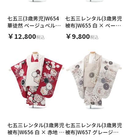
七五三(3歳男児)W654
七五三レンタル(3歳男児
華徒然 ベージュベルベ
被布)W655 白 × ペール
ット 水色 熨斗に鷹と兜
グリーン 亀甲に菊
￥12,800
￥9,800
税込
税込
七五三レンタル(3歳男児
七五三レンタル(3歳男児
被布)W656 白 × 赤地 亀
被布)W657 グレージュ