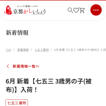
新着情報
ログイン
会員登録
キーワード検索
新着情報
七五三着物
6月 新着【七五三 3歳男の子(被布)】入
TOP
商品から選ぶ
検索
新着情報一覧へ
ご利用ガイド
6月 新着【七五三 3歳男の子(被
サポート
布)】入荷！
条件検索
七五三着物
会社情報