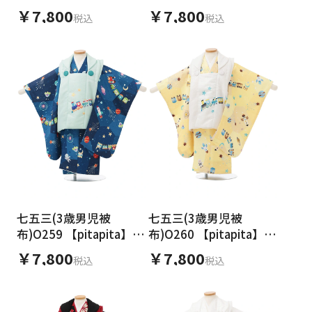
×緑 宇宙 汽車ポッポ
×グレー 宇宙 汽車ポッ
日付をリセット
￥7,800
￥7,800
税込
税込
ポ
ご利用される方
ご利用される対象の方を選択してください
女性
男性
女の子
男の子
七五三(3歳男児被
七五三(3歳男児被
布)O259 【pitapita】緑
布)O260 【pitapita】白
×青 宇宙 汽車ポッポ
×黄 宇宙 汽車ポッポ
￥7,800
￥7,800
税込
税込
キャンセル
検索する