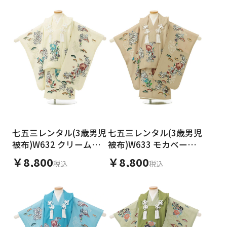
七五三レンタル(3歳男児
七五三レンタル(3歳男児
被布)W632 クリームイ
被布)W633 モカベージ
エロー 松 竹 花
ュ 松 竹 花
￥8,800
￥8,800
税込
税込