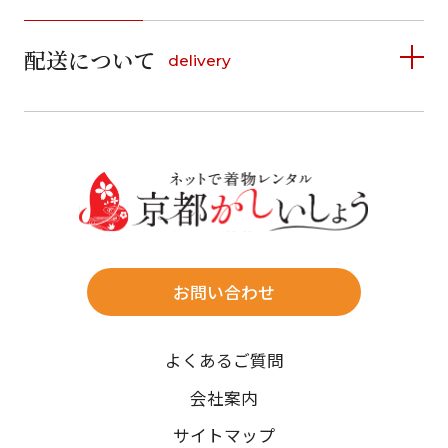
1
2
3
4
5
詳しく見る
2
3
4
5
6
7
8
6
7
8
9
10
11
12
9
10
11
12
13
14
15
配送について
delivery
お支払い方法は、クレジットカード、代金引換、
13
14
15
16
17
18
19
16
17
18
19
20
21
22
料金後払い（コンビニ・銀行・郵便局）がご利用いただ
20
21
22
23
24
25
26
23
24
25
26
27
28
29
けます。
詳しく見る
27
28
29
30
30
31
送料
店休日
往復送料無料
※北海道・沖縄・離島は往復送料3,300円(送料×個数)
式場やホテルへの直送も承ります。
お問い合わせ
時間指定
よくあるご質問
午前中/14~16時/16~18時/18~20時/19~21時
ご注文の際にご指定ください。
会社案内
※天候や、交通事情によりご希望のお届け日・お届け時間に添
サイトマップ