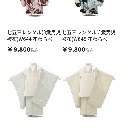
七五三レンタル(3歳男児
七五三レンタル(3歳男児
被布)W644 花わらべベ
被布)W645 花わらべア
ージュ松×パープル 亀
イボリー松 × 水色 亀甲
￥9,800
￥9,800
税込
税込
甲に松
に松