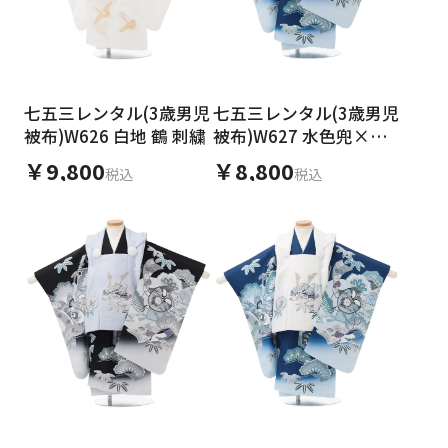
七五三レンタル(3歳男児
七五三レンタル(3歳男児
被布)W626 白地 鶴 刺繍
被布)W627 水色兜×青
地 吉祥文様
￥9,800
￥8,800
税込
税込