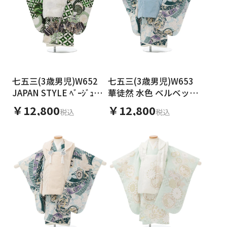
七五三(3歳男児)W652
七五三(3歳男児)W653
JAPAN STYLE ﾍﾞｰｼﾞｭ×
華徒然 水色 ベルベット
緑兜矢羽根
× 水色 熨斗に鷹と兜
￥12,800
￥12,800
税込
税込