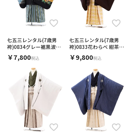
七五三レンタル(7歳男
七五三レンタル(7歳男
袴)0834グレー裾黒波に
袴)0833花わらべ 紺茶色
かぶとxグリーンストラ
紋付xアイボリーゴール
￥7,800
￥9,800
税込
税込
イプ袴
ド袴