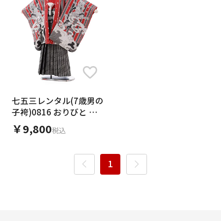
七五三レンタル(7歳男の
子袴)0816 おりびと 赤ｽ
ﾄﾗｲﾌﾟ 波に龍×黒袴
￥9,800
税込
1