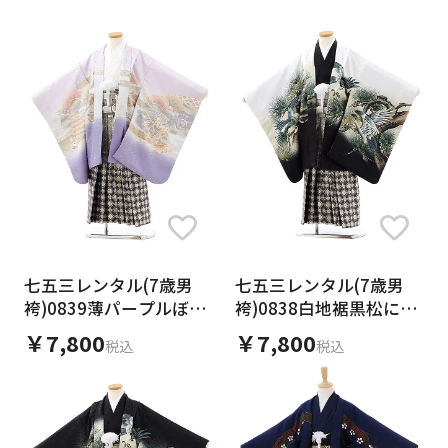
ご利用日
ご利用日を選択してください
レンタルの流れ
2026年8月
閲覧履歴
日
月
火
水
木
金
土
日
月
1
2
3
4
5
6
7
8
6
7
14
15
9
10
11
12
13
13
14
七五三レンタル(7歳男
七五三レンタル(7歳男
16
17
18
19
20
21
22
袴)0839薄パープルぼか
袴)0838白地裾黒松に鷹
20
21
しxグレーゴールド袴
xグレーゴールド袴
23
24
25
26
27
28
29
￥7,800
￥7,800
税込
税込
27
28
30
31
現在選択しているご利用日