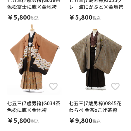
色松富士に鷹×金地袴
レー波にかぶと×金地袴
￥5,800
￥5,800
税込
税込
七五三(7歳男袴)G034茶
七五三(7歳男袴)0845花
色松に鷹×金地袴
わらべ 金茶xこげ茶袴
￥5,800
￥9,800
税込
税込