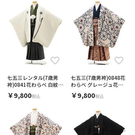
七五三レンタル(7歳男
七五三(7歳男袴)0848花
袴)0841花わらべ 白紋付
わらべ グレージュ花楓x
xグレー袴
茶袴
￥9,800
￥9,800
税込
税込