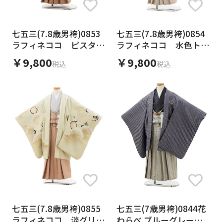
七五三(7.8歳男袴)0853
七五三(7.8歳男袴)0854
ラフィネココ ピスタチ
ラフィネココ 水色トラ
オチェック×ピンクベー
ッド×ベージュ
￥9,800
￥9,800
税込
税込
ジュ
七五三(7.8歳男袴)0855
七五三(7歳男袴)0844花
ラフィネココ 淡グリー
わらべ ブルーグレー紋