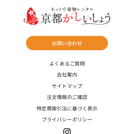
送料
27
28
店休日
30
31
往復送料無料
現在選択しているご利用日
※北海道・沖縄・離島は往復送料3,300円(送料×個数)
日付をリセット
式場やホテルへの直送も承ります。
お問い合わせ
時間指定
よくあるご質問
午前中/14~16時/16~18時/18~20時/19~21時
ご利用される方
ご利用される対象の方を選択してください
ご注文の際にご指定ください。
会社案内
※天候や、交通事情によりご希望のお届け日・お届け時間に添
サイトマップ
カテゴリ
えない場合もございますのでご了承ください。
注文情報のご確認
特定商取引法に基づく表示
プライバシーポリシー
身長