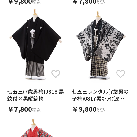
￥9,800
￥7,800
税込
税込
七五三(7歳男袴)0818 黒
七五三レンタル(7歳男の
紋付×黒縦縞袴
子袴)0817黒ｽﾄﾗｲﾌ波に龍
×ｸﾞﾚｰ地ｼﾙﾊﾞｰ袴
￥7,800
￥9,800
税込
税込