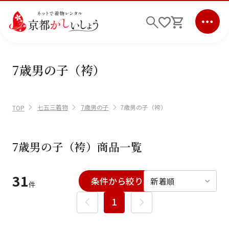
7歳男の子（袴）
ログイン
会員登録
キーワード検索
七五三着物
7歳男の子
7歳男の子（袴）
TOP
商品から選ぶ
検索
7歳男の子（袴）商品一覧
ご利用ガイド
31
条件から絞り込む
絞り込む
件
サポート
条件検索
1
会社情報