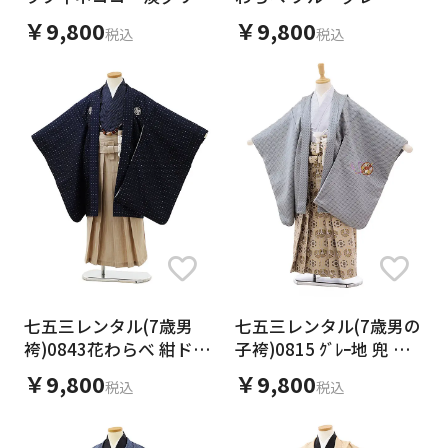
ントラッド×モカベージ
付xグレージュ袴
￥9,800
￥9,800
税込
税込
ュ
七五三レンタル(7歳男
七五三レンタル(7歳男の
袴)0843花わらべ 紺ドッ
子袴)0815 ｸﾞﾚｰ地 兜 刺
トxベージュ袴
繍
￥9,800
￥9,800
税込
税込