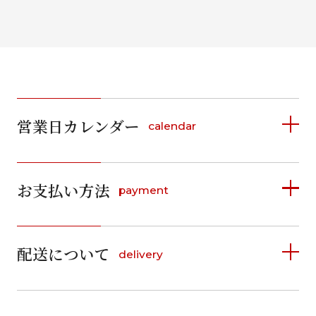
条件から絞り込む
ご利用日
ご利用日を選択してください
営業日カレンダー
calendar
2026年8月
2026年8月
2026年9月
日
月
火
水
木
金
土
日
月
お支払い方法
payment
日
月
火
水
木
金
土
1
日
月
火
水
木
金
土
1
1
2
3
4
5
詳しく見る
2
3
4
5
6
7
8
2
3
4
5
6
7
8
6
7
6
7
8
9
10
11
12
9
10
11
12
13
14
15
配送について
14
15
delivery
9
10
11
12
13
お支払い方法は、クレジットカード、代金引換、
13
14
15
16
17
18
19
13
14
16
17
18
19
20
21
22
料金後払い（コンビニ・銀行・郵便局）がご利用いただ
20
21
22
23
24
25
26
16
17
18
19
20
21
22
23
24
25
26
27
28
29
けます。
詳しく見る
27
28
29
30
20
21
30
31
23
24
25
26
27
28
29