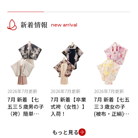
新着情報
new arrival
2026年7月更新
2026年7月更新
2026年7月更新
7月 新着 【七
7月 新着【卒業
7月 新着【七五
五三５歳男の子
式袴（女性）】
三３歳女の子
（袴）簡単着付
入荷！
(被布・正絹)】
け】入荷！
入荷！
もっと見る