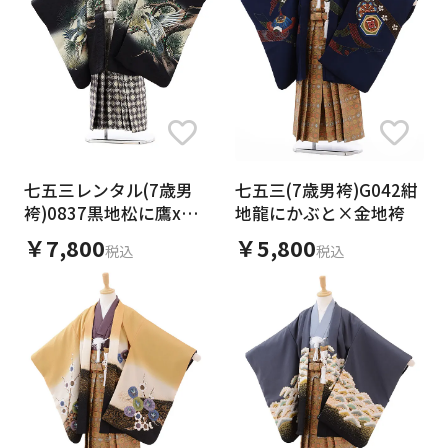
日付をリセット
ご利用される方
ご利用される対象の方を選択してください
七五三レンタル(7歳男
七五三(7歳男袴)G042紺
袴)0837黒地松に鷹xグ
地龍にかぶと×金地袴
レーゴールド袴
￥7,800
￥5,800
税込
税込
女性
男性
女の子
男の子
キャンセル
検索する