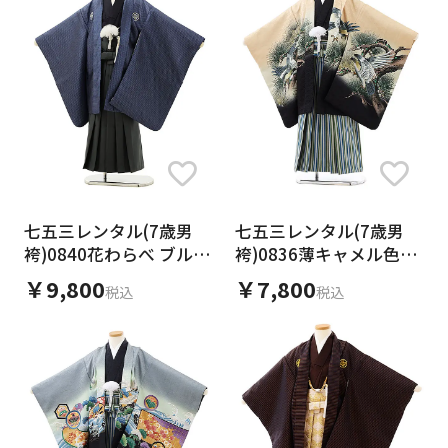
七五三レンタル(7歳男
七五三レンタル(7歳男
袴)0840花わらべ ブルー
袴)0836薄キャメル色松
紋付xグレー袴
に鷹xグリーンストライ
￥9,800
￥7,800
税込
税込
プ袴