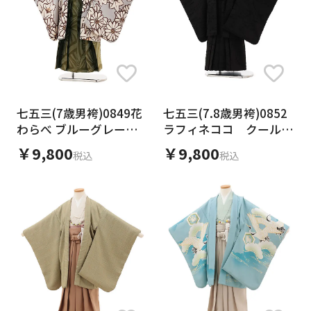
七五三(7歳男袴)0849花
七五三(7.8歳男袴)0852
わらべ ブルーグレー花
ラフィネココ クールブ
楓xカーキ袴
ラック
￥9,800
￥9,800
税込
税込