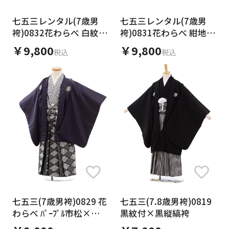
七五三レンタル(7歳男
七五三レンタル(7歳男
袴)0832花わらべ 白紋付
袴)0831花わらべ 紺地小
xベージュ更紗袴
紋xアイボリーシルバー
￥9,800
￥9,800
税込
税込
袴
七五三(7歳男袴)0829 花
七五三(7.8歳男袴)0819
わらべ ﾊﾟｰﾌﾟﾙ市松×黒ｼﾙ
黒紋付×黒縦縞袴
ﾊﾞｰ袴