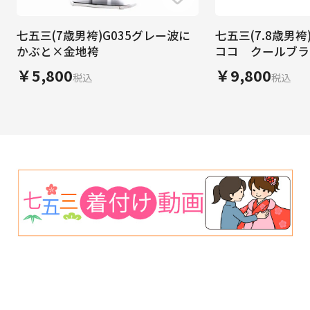
七五三(7歳男袴)G035グレー波に
七五三(7.8歳男袴
かぶと×金地袴
ココ クールブラ
￥5,800
￥9,800
税込
税込