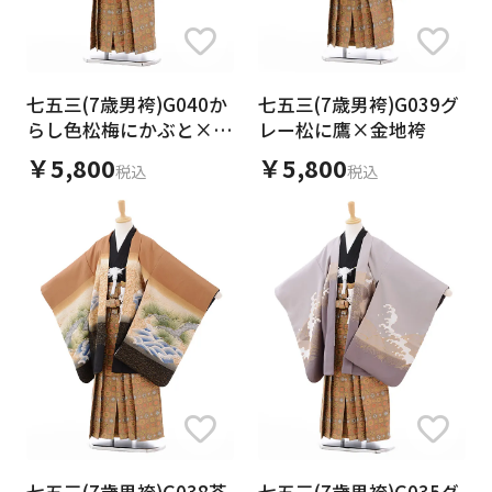
七五三(7歳男袴)G040か
七五三(7歳男袴)G039グ
らし色松梅にかぶと×金
レー松に鷹×金地袴
地袴
￥5,800
￥5,800
税込
税込
七五三(7歳男袴)G038茶
七五三(7歳男袴)G035グ