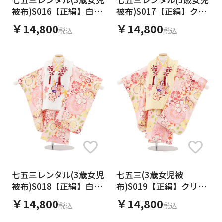
七五三レンタル(3歳女児
七五三レンタル(3歳女児
被布)S016【正絹】白地
被布)S017【正絹】クリ
ねじり梅×クリームイエ
ームイエローねじり梅×
￥14,800
￥14,800
税込
税込
ロー桜鞠
水色桜鞠
七五三レンタル(3歳女児
七五三(3歳女児被
被布)S018【正絹】白地
布)S019【正絹】クリー
ねじり梅×ピンク桜鞠
ムイエローねじり梅×ピ
￥14,800
￥14,800
税込
税込
ンク桜鞠