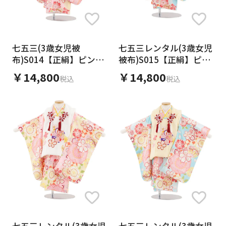
七五三レンタル(3歳女児
七五三(3歳女児被
被布)S015【正絹】ピン
布)S014【正絹】ピンク
クねじり梅×水色桜鞠
ねじり梅×クリームイエ
￥14,800
￥14,800
税込
税込
ロー桜鞠