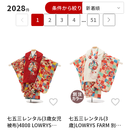
日付をリセット
2028
条件から絞り込む
絞り込む
件
1
2
3
4
...
51
ご利用される方
ご利用される対象の方を選択してください
女性
男性
女の子
男の子
キャンセル
検索する
七五三レンタル(3歳女児
七五三レンタル(3
被布)4808 LOWRYS
歳)LOWRYS FARM 別注