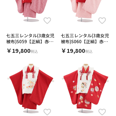
七五三レンタル(3歳女児
七五三レンタル(3歳女児
被布)S059【正絹】赤地
被布)S060【正絹】赤地
刺繍鞠×赤絞り
刺繍鞠×ピンク絞り
￥19,800
￥19,800
税込
税込