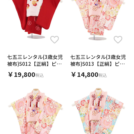
七五三レンタル(3歳女児
七五三レンタル(3歳女児
被布)S012【正絹】ピン
被布)S013【正絹】ピン
ク金コマ鞠×赤地梅
クねじり梅×桜鞠
￥19,800
￥14,800
税込
税込