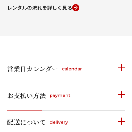
レンタルの流れを詳しく見る
条件から絞り込む
ご利用日
ご利用日を選択してください
営業日カレンダー
calendar
2026年8月
2026年8月
2026年9月
日
月
火
水
木
金
土
日
月
お支払い方法
payment
日
月
火
水
木
金
土
1
日
月
火
水
木
金
土
1
1
2
3
4
5
詳しく見る
2
3
4
5
6
7
8
2
3
4
5
6
7
8
6
7
6
7
8
9
10
11
12
9
10
11
12
13
14
15
配送について
14
15
delivery
9
10
11
12
13
お支払い方法は、クレジットカード、代金引換、
13
14
15
16
17
18
19
13
14
16
17
18
19
20
21
22
料金後払い（コンビニ・銀行・郵便局）がご利用いただ
20
21
22
23
24
25
26