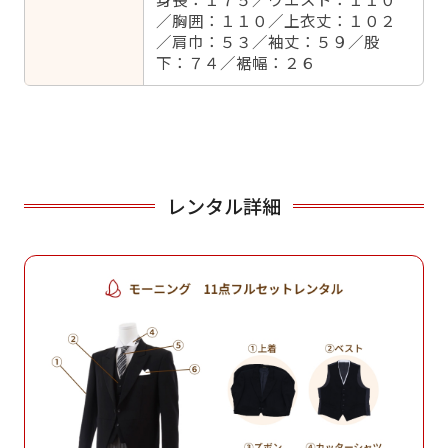
／胸囲：１１０／上衣丈：１０２
／肩巾：５３／袖丈：５９／股
下：７４／裾幅：２６
レンタル詳細