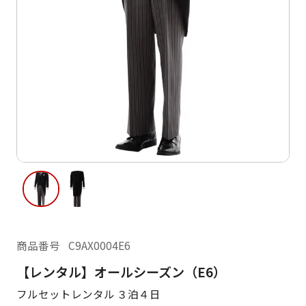
ご利用日
ご利用日を選択してください
レンタルの流れ
2026年8月
閲覧履歴
日
月
火
水
木
金
土
日
月
1
2
3
4
5
6
7
8
6
7
10
11
12
13
14
15
9
13
14
16
17
18
19
20
21
22
20
21
23
24
25
26
27
28
29
27
28
商品番号
C9AX0004E6
30
31
【レンタル】オールシーズン（E6）
現在選択しているご利用日
フルセットレンタル ３泊４日