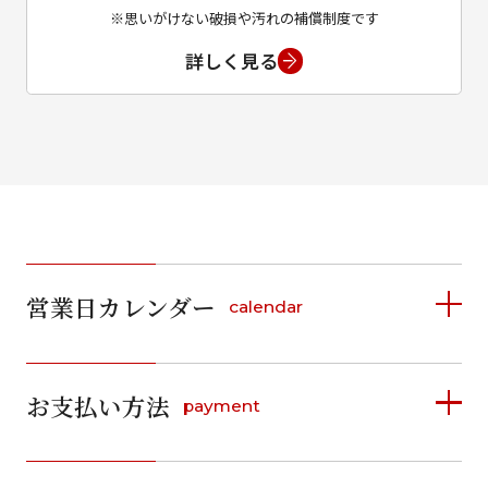
※思いがけない破損や汚れの補償制度です
詳しく見る
営業日カレンダー
calendar
2026年8月
2026年9月
お支払い方法
payment
日
月
火
水
木
金
土
日
月
火
水
木
金
土
1
1
2
3
4
5
詳しく見る
2
3
4
5
6
7
8
6
7
8
9
10
11
12