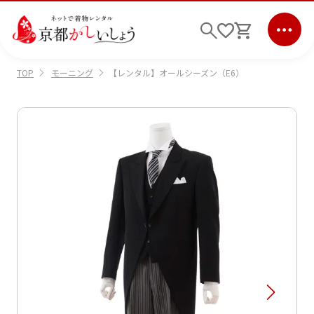
モーニング
【レンタル】オールシーズン（E6）
TOP
ログイン
会員登録
キーワード検索
商品から選ぶ
検索
ご利用ガイド
サポート
条件検索
会社情報