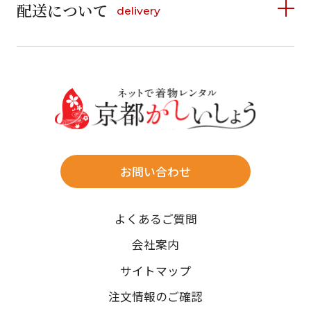
9
10
11
12
13
14
15
配送について
delivery
お支払い方法は、クレジットカード、代金引換、
13
14
15
16
17
18
19
16
17
18
19
20
21
22
料金後払い（コンビニ・銀行・郵便局）がご利用いただ
20
21
22
23
24
25
26
23
24
25
26
27
28
29
けます。
詳しく見る
27
28
29
30
30
31
送料
店休日
往復送料無料
※北海道・沖縄・離島は往復送料3,300円(送料×個数)
式場やホテルへの直送も承ります。
お問い合わせ
時間指定
よくあるご質問
午前中/14~16時/16~18時/18~20時/19~21時
ご注文の際にご指定ください。
会社案内
※天候や、交通事情によりご希望のお届け日・お届け時間に添
サイトマップ
えない場合もございますのでご了承ください。
注文情報のご確認