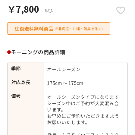
日付をリセット
￥7,800
税込
往復送料無料商品
(※北海道・沖縄・離島を除く)
ご利用される方
ご利用される対象の方を選択してください
モーニングの商品詳細
季節
オールシーズン
対応身長
175cm ～ 175cm
女性
男性
女の子
男の子
備考
オールシーズンタイプになります。
シーズン中はご予約が大変混み合
います。
お早めにご予約いただきますよう
キャンセル
検索する
お願いいたします。
身長：１７５／ウエスト：１１０