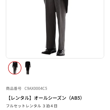
ご利用日
ご利用日を選択してください
レンタルの流れ
2026年8月
閲覧履歴
日
月
火
水
木
金
土
日
月
1
2
3
4
5
6
7
8
6
7
11
12
13
14
15
9
10
13
14
16
17
18
19
20
21
22
20
21
23
24
25
26
27
28
29
27
28
商品番号
C9AX0004C5
30
31
【レンタル】オールシーズン（AB5）
現在選択しているご利用日
フルセットレンタル ３泊４日