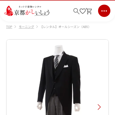
モーニング
【レンタル】オールシーズン（AB5）
TOP
ログイン
会員登録
キーワード検索
商品から選ぶ
検索
ご利用ガイド
サポート
条件検索
会社情報