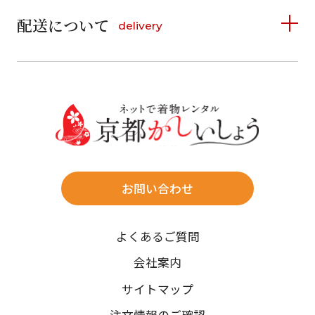
6
7
8
9
10
11
12
9
10
11
12
13
14
15
配送について
delivery
お支払い方法は、クレジットカード、代金引換、
13
14
15
16
17
18
19
16
17
18
19
20
21
22
料金後払い（コンビニ・銀行・郵便局）がご利用いただ
20
21
22
23
24
25
26
23
24
25
26
27
28
29
けます。
詳しく見る
27
28
29
30
30
31
送料
店休日
往復送料無料
※北海道・沖縄・離島は往復送料3,300円(送料×個数)
式場やホテルへの直送も承ります。
お問い合わせ
時間指定
よくあるご質問
午前中/14~16時/16~18時/18~20時/19~21時
ご注文の際にご指定ください。
会社案内
※天候や、交通事情によりご希望のお届け日・お届け時間に添
サイトマップ
えない場合もございますのでご了承ください。