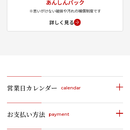
あんしんパック
※思いがけない破損や汚れの補償制度です
詳しく見る
営業日カレンダー
calendar
2026年8月
2026年9月
お支払い方法
payment
日
月
火
水
木
金
土
日
月
火
水
木
金
土
1
1
2
3
4
5
詳しく見る
2
3
4
5
6
7
8