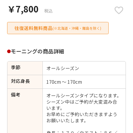
日付をリセット
￥7,800
税込
往復送料無料商品
(※北海道・沖縄・離島を除く)
ご利用される方
ご利用される対象の方を選択してください
モーニングの商品詳細
季節
オールシーズン
対応身長
170cm ～ 170cm
女性
男性
女の子
男の子
備考
オールシーズンタイプになります。
シーズン中はご予約が大変混み合
います。
お早めにご予約いただきますよう
キャンセル
検索する
お願いいたします。
身長：１７０／ウエスト：８６／