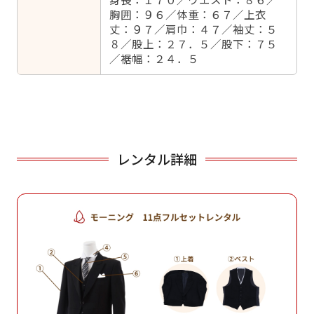
胸囲：９６／体重：６７／上衣
丈：９７／肩巾：４７／袖丈：５
８／股上：２７．５／股下：７５
／裾幅：２４．５
レンタル詳細