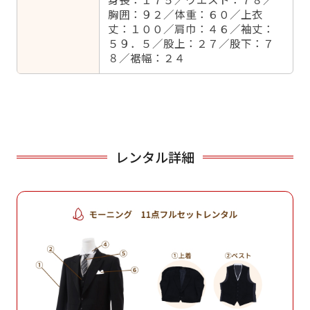
胸囲：９２／体重：６０／上衣
丈：１００／肩巾：４６／袖丈：
５９．５／股上：２７／股下：７
８／裾幅：２４
レンタル詳細