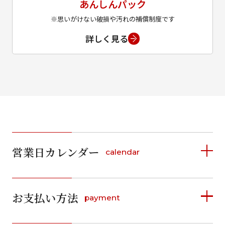
あんしんパック
※思いがけない破損や汚れの補償制度です
詳しく見る
営業日カレンダー
calendar
2026年8月
2026年9月
お支払い方法
payment
日
月
火
水
木
金
土
日
月
火
水
木
金
土
1
1
2
3
4
5
詳しく見る
2
3
4
5
6
7
8