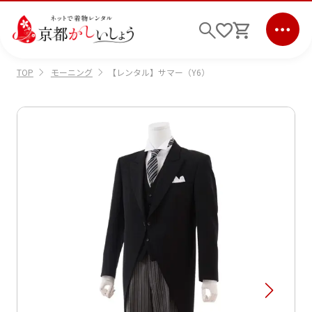
モーニング
【レンタル】サマー（Y6）
TOP
ログイン
会員登録
キーワード検索
商品から選ぶ
検索
ご利用ガイド
サポート
条件検索
会社情報