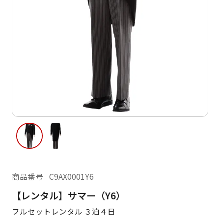
ご利用日
ご利用日を選択してください
レンタルの流れ
2026年8月
閲覧履歴
日
月
火
水
木
金
土
日
月
1
2
3
4
5
6
7
8
6
7
12
13
14
15
9
10
11
13
14
16
17
18
19
20
21
22
20
21
23
24
25
26
27
28
29
27
28
商品番号
C9AX0001Y6
30
31
【レンタル】サマー（Y6）
現在選択しているご利用日
フルセットレンタル ３泊４日