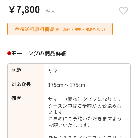
日付をリセット
￥7,800
税込
往復送料無料商品
(※北海道・沖縄・離島を除く)
ご利用される方
ご利用される対象の方を選択してください
モーニングの商品詳細
季節
サマー
対応身長
175cm ～ 175cm
女性
男性
女の子
男の子
備考
サマー（夏物）タイプになります。
シーズン中はご予約が大変混み合
います。
お早めにご予約いただきますよう
キャンセル
検索する
お願いいたします。
身長：１７５／ウエスト：７８／