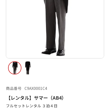
ご利用日
ご利用日を選択してください
レンタルの流れ
2026年8月
閲覧履歴
日
月
火
水
木
金
土
日
月
1
2
3
4
5
6
7
8
6
7
13
14
15
9
10
11
12
13
14
16
17
18
19
20
21
22
20
21
23
24
25
26
27
28
29
27
28
商品番号
C9AX0001C4
30
31
【レンタル】サマー（AB4）
現在選択しているご利用日
フルセットレンタル ３泊４日