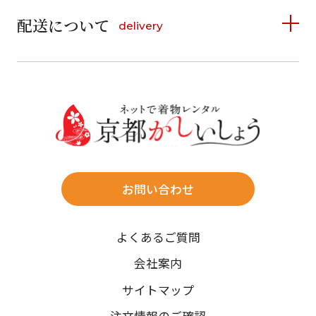
6
7
8
9
10
11
12
9
10
11
12
13
14
15
配送について
delivery
お支払い方法は、クレジットカード、代金引換、
13
14
15
16
17
18
19
16
17
18
19
20
21
22
料金後払い（コンビニ・銀行・郵便局）がご利用いただ
20
21
22
23
24
25
26
23
24
25
26
27
28
29
けます。
詳しく見る
27
28
29
30
30
31
送料
店休日
往復送料無料
※北海道・沖縄・離島は往復送料3,300円(送料×個数)
式場やホテルへの直送も承ります。
お問い合わせ
時間指定
よくあるご質問
午前中/14~16時/16~18時/18~20時/19~21時
ご注文の際にご指定ください。
会社案内
※天候や、交通事情によりご希望のお届け日・お届け時間に添
サイトマップ
えない場合もございますのでご了承ください。