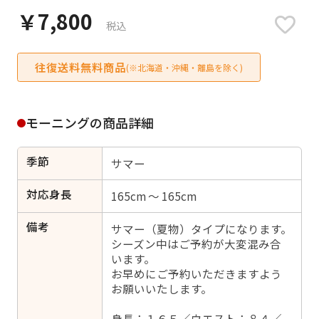
日付をリセット
￥7,800
税込
往復送料無料商品
(※北海道・沖縄・離島を除く)
ご利用される方
ご利用される対象の方を選択してください
モーニングの商品詳細
季節
サマー
対応身長
165cm ～ 165cm
女性
男性
女の子
男の子
備考
サマー（夏物）タイプになります。
シーズン中はご予約が大変混み合
います。
お早めにご予約いただきますよう
キャンセル
検索する
お願いいたします。
身長：１６５／ウエスト：８４／