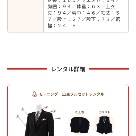
胸囲：９４／体重：６３／上衣
丈：９４／肩巾：４６／袖丈：５
７／股上：２７／股下：７３／裾
幅：２４．５
レンタル詳細