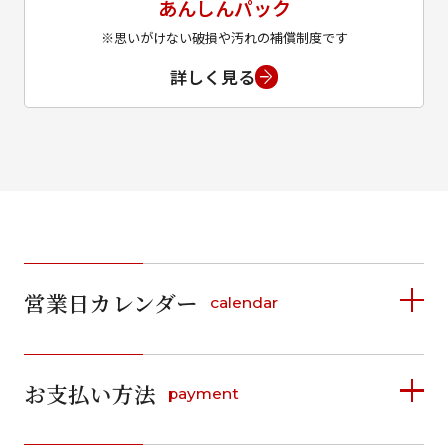
あんしんパック
※思いがけない破損や汚れの補償制度です
詳しく見る
営業日カレンダー
calendar
2026年8月
2026年9月
お支払い方法
payment
日
月
火
水
木
金
土
日
月
火
水
木
金
土
1
1
2
3
4
5
詳しく見る
2
3
4
5
6
7
8