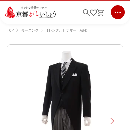
モーニング
【レンタル】サマー（AB4）
TOP
ログイン
会員登録
キーワード検索
商品から選ぶ
検索
ご利用ガイド
サポート
条件検索
会社情報