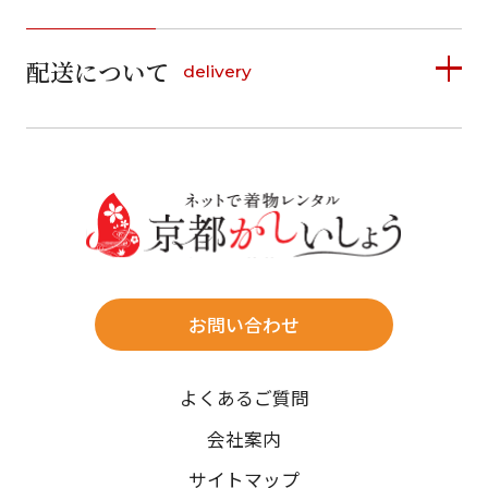
1
1
2
3
4
5
詳しく見る
2
3
4
5
6
7
8
6
7
8
9
10
11
12
9
10
11
12
13
14
15
配送について
delivery
お支払い方法は、クレジットカード、代金引換、
13
14
15
16
17
18
19
16
17
18
19
20
21
22
料金後払い（コンビニ・銀行・郵便局）がご利用いただ
20
21
22
23
24
25
26
23
24
25
26
27
28
29
けます。
詳しく見る
27
28
29
30
30
31
送料
店休日
往復送料無料
※北海道・沖縄・離島は往復送料3,300円(送料×個数)
式場やホテルへの直送も承ります。
お問い合わせ
時間指定
よくあるご質問
午前中/14~16時/16~18時/18~20時/19~21時
ご注文の際にご指定ください。
会社案内
※天候や、交通事情によりご希望のお届け日・お届け時間に添
サイトマップ