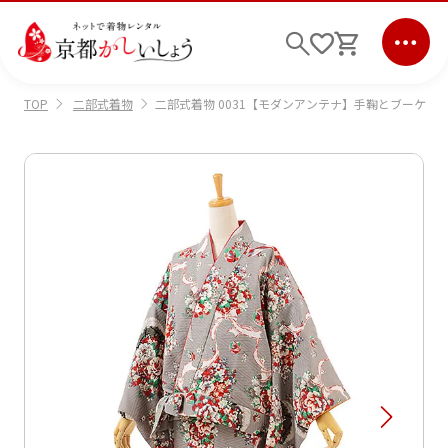
二部式着物
二部式着物 0031【モダンアンテナ】手鞠とブーケ
TOP
ログイン
会員登録
キーワード検索
商品から選ぶ
検索
ご利用ガイド
サポート
条件検索
会社情報