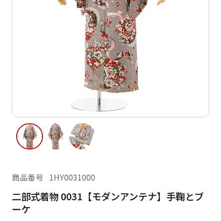
ご利用日
ご利用日を選択してください
レンタルの流れ
2026年8月
閲覧履歴
日
月
火
水
木
金
土
日
月
1
2
3
4
5
6
7
8
6
7
11
12
13
14
15
9
10
13
14
16
17
18
19
20
21
22
20
21
23
24
25
26
27
28
29
27
28
商品番号
1HY0031000
30
31
二部式着物 0031【モダンアンテナ】手鞠とブ
現在選択しているご利用日
ーケ