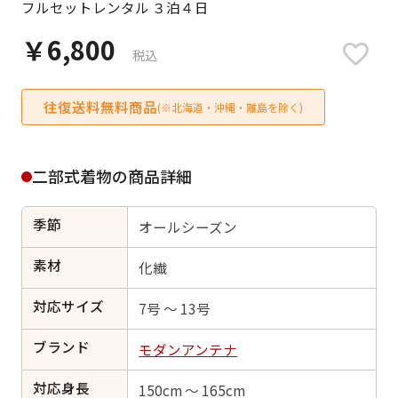
フルセットレンタル ３泊４日
日付をリセット
￥6,800
税込
往復送料無料商品
ご利用される方
(※北海道・沖縄・離島を除く)
ご利用される対象の方を選択してください
二部式着物の商品詳細
季節
オールシーズン
女性
男性
女の子
男の子
素材
化繊
対応サイズ
7号 ～ 13号
ブランド
キャンセル
検索する
モダンアンテナ
対応身長
150cm ～ 165cm