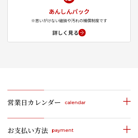
あんしんパック
※思いがけない破損や汚れの補償制度です
詳しく見る
営業日カレンダー
calendar
2026年8月
2026年9月
お支払い方法
payment
日
月
火
水
木
金
土
日
月
火
水
木
金
土