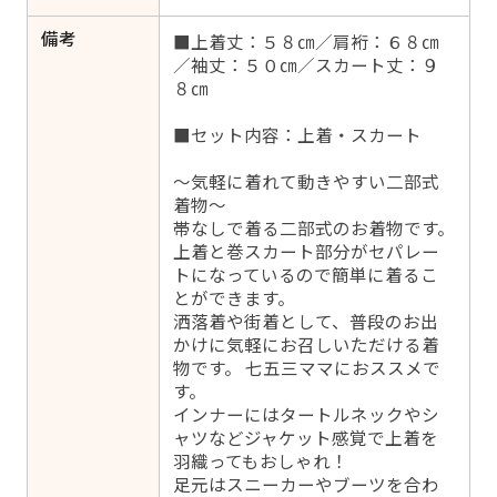
備考
■上着丈：５８㎝／肩裄：６８㎝
／袖丈：５０㎝／スカート丈：９
８㎝
■セット内容：上着・スカート
～気軽に着れて動きやすい二部式
着物～
帯なしで着る二部式のお着物です。
上着と巻スカート部分がセパレー
トになっているので簡単に着るこ
とができます。
洒落着や街着として、普段のお出
かけに気軽にお召しいただける着
物です。 七五三ママにおススメで
す。
インナーにはタートルネックやシ
ャツなどジャケット感覚で上着を
羽織ってもおしゃれ！
足元はスニーカーやブーツを合わ