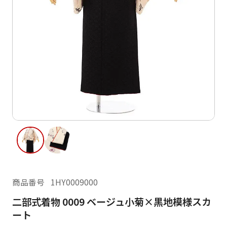
ご利用日
ご利用日を選択してください
レンタルの流れ
2026年8月
閲覧履歴
日
月
火
水
木
金
土
日
月
1
2
3
4
5
6
7
8
6
7
13
14
15
9
10
11
12
13
14
16
17
18
19
20
21
22
20
21
23
24
25
26
27
28
29
27
28
商品番号
1HY0009000
30
31
二部式着物 0009 ベージュ小菊×黒地模様スカ
現在選択しているご利用日
ート