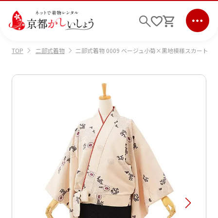
二部式着物
二部式着物 0009 ベージュ小菊×黒地模様スカート
TOP
ログイン
会員登録
キーワード検索
商品から選ぶ
検索
ご利用ガイド
サポート
条件検索
会社情報