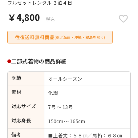
フルセットレンタル ３泊４日
日付をリセット
￥4,800
税込
往復送料無料商品
ご利用される方
(※北海道・沖縄・離島を除く)
ご利用される対象の方を選択してください
二部式着物の商品詳細
季節
オールシーズン
女性
男性
女の子
男の子
素材
化繊
対応サイズ
7号 ～ 13号
対応身長
キャンセル
検索する
150cm ～ 165cm
備考
■上着丈：５８㎝／肩裄：６８㎝