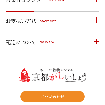
2026年8月
2026年9月
お支払い方法
payment
日
月
火
水
木
金
土
日
月
火
水
木
金
土
1
1
2
3
4
5
詳しく見る
2
3
4
5
6
7
8
6
7
8
9
10
11
12
9
10
11
12
13
14
15
配送について
delivery
お支払い方法は、クレジットカード、代金引換、
13
14
15
16
17
18
19
16
17
18
19
20
21
22
料金後払い（コンビニ・銀行・郵便局）がご利用いただ
20
21
22
23
24
25
26
23
24
25
26
27
28
29
けます。
詳しく見る
27
28
29
30
30
31
送料
店休日
往復送料無料
※北海道・沖縄・離島は往復送料3,300円(送料×個数)
式場やホテルへの直送も承ります。
お問い合わせ
時間指定