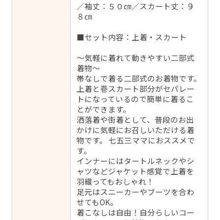
／袖丈：５０㎝／スカート丈：９
８㎝
■セット内容：上着・スカート
～気軽に着れて動きやすい二部式
着物～
帯なしで着る二部式のお着物です。
上着と巻スカート部分がセパレー
トになっているので簡単に着るこ
とができます。
洒落着や街着として、普段のお出
かけに気軽にお召しいただける着
物です。 七五三ママにおススメで
す。
インナーにはタートルネックやシ
ャツなどジャケット感覚で上着を
羽織ってもおしゃれ！
足元はスニーカーやブーツを合わ
せてもOK。
着こなしは自由！自分らしいコー