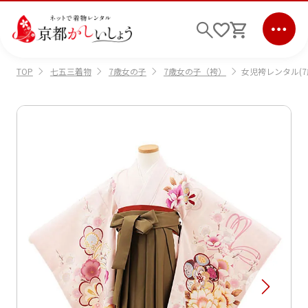
七五三着物
7歳女の子
7歳女の子（袴）
女児袴レンタル(7歳
TOP
ログイン
会員登録
キーワード検索
商品から選ぶ
検索
ご利用ガイド
サポート
条件検索
会社情報