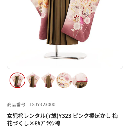
ご利用日
ご利用日を選択してください
レンタルの流れ
2026年8月
閲覧履歴
日
月
火
水
木
金
土
日
月
1
2
3
4
5
6
7
8
6
7
13
14
15
9
10
11
12
13
14
16
17
18
19
20
21
22
20
21
23
24
25
26
27
28
29
27
28
商品番号
1GJY323000
30
31
女児袴レンタル(7歳)Y323 ピンク裾ぼかし 梅
現在選択しているご利用日
花づくし×ﾓｶﾌﾞﾗｳﾝ袴