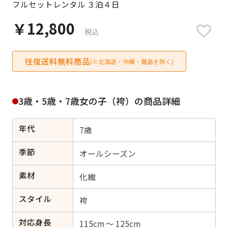
フルセットレンタル ３泊４日
日付をリセット
￥12,800
税込
往復送料無料商品
ご利用される方
(※北海道・沖縄・離島を除く)
ご利用される対象の方を選択してください
3歳・5歳・7歳女の子（袴）の商品詳細
年代
7歳
女性
男性
女の子
男の子
季節
オールシーズン
素材
化繊
スタイル
キャンセル
検索する
袴
対応身長
115cm ～ 125cm