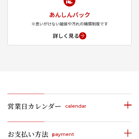
あんしんパック
※思いがけない破損や汚れの補償制度です
詳しく見る
営業日カレンダー
calendar
2026年8月
2026年9月
お支払い方法
payment
日
月
火
水
木
金
土
日
月
火
水
木
金
土