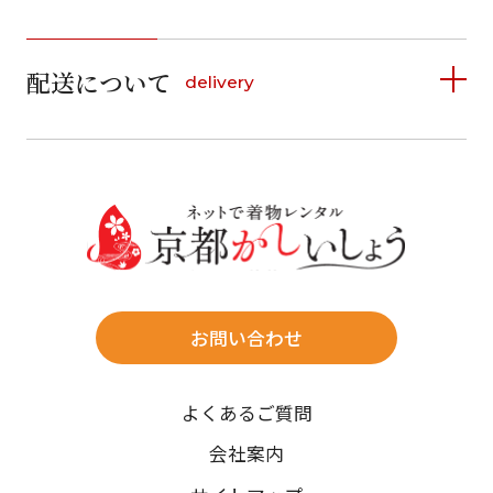
1
1
2
3
4
5
詳しく見る
2
3
4
5
6
7
8
6
7
8
9
10
11
12
9
10
11
12
13
14
15
配送について
delivery
お支払い方法は、クレジットカード、代金引換、
13
14
15
16
17
18
19
16
17
18
19
20
21
22
料金後払い（コンビニ・銀行・郵便局）がご利用いただ
20
21
22
23
24
25
26
23
24
25
26
27
28
29
けます。
詳しく見る
27
28
29
30
30
31
送料
店休日
往復送料無料
※北海道・沖縄・離島は往復送料3,300円(送料×個数)
式場やホテルへの直送も承ります。
お問い合わせ
時間指定
よくあるご質問
午前中/14~16時/16~18時/18~20時/19~21時
ご注文の際にご指定ください。
会社案内
※天候や、交通事情によりご希望のお届け日・お届け時間に添