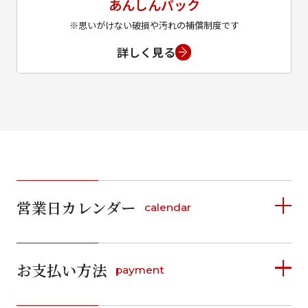
あんしんパック
※思いがけない破損や汚れの補償制度です
詳しく見る
営業日カレンダー
calendar
2026年8月
2026年9月
お支払い方法
payment
日
月
火
水
木
金
土
日
月
火
水
木
金
土
1
1
2
3
4
5
詳しく見る
2
3
4
5
6
7
8