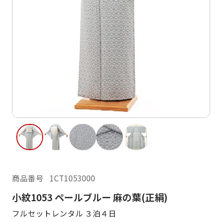
ご利用日
ご利用日を選択してください
レンタルの流れ
2026年8月
閲覧履歴
日
月
火
水
木
金
土
日
月
1
2
3
4
5
6
7
8
6
7
11
12
13
14
15
9
10
13
14
16
17
18
19
20
21
22
20
21
23
24
25
26
27
28
29
27
28
商品番号
1CT1053000
30
31
小紋1053 ペールブルー 麻の葉(正絹)
現在選択しているご利用日
フルセットレンタル ３泊４日