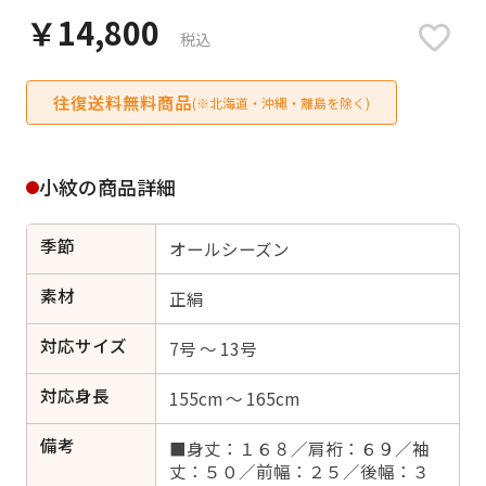
日付をリセット
￥14,800
税込
往復送料無料商品
(※北海道・沖縄・離島を除く)
ご利用される方
ご利用される対象の方を選択してください
小紋の商品詳細
季節
オールシーズン
素材
正絹
女性
男性
女の子
男の子
対応サイズ
7号 ～ 13号
対応身長
155cm ～ 165cm
キャンセル
検索する
備考
■身丈：１６８／肩裄：６９／袖
丈：５０／前幅：２５／後幅：３