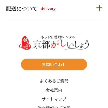
6
7
8
9
10
11
12
9
10
11
12
13
14
15
配送について
delivery
お支払い方法は、クレジットカード、代金引換、
13
14
15
16
17
18
19
16
17
18
19
20
21
22
料金後払い（コンビニ・銀行・郵便局）がご利用いただ
20
21
22
23
24
25
26
23
24
25
26
27
28
29
けます。
詳しく見る
27
28
29
30
30
31
送料
店休日
往復送料無料
※北海道・沖縄・離島は往復送料3,300円(送料×個数)
式場やホテルへの直送も承ります。
お問い合わせ
時間指定
よくあるご質問
午前中/14~16時/16~18時/18~20時/19~21時
ご注文の際にご指定ください。
会社案内
※天候や、交通事情によりご希望のお届け日・お届け時間に添
サイトマップ
えない場合もございますのでご了承ください。
注文情報のご確認