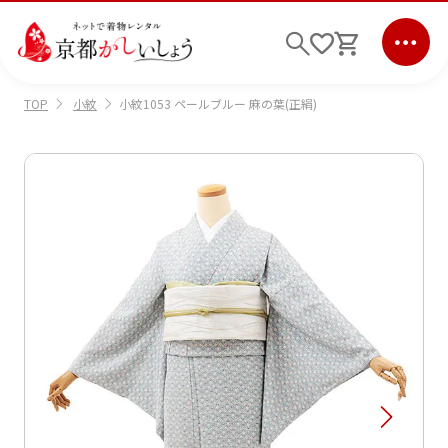
小紋
小紋1053 ペールブルー 麻の葉(正絹)
TOP
ログイン
会員登録
キーワード検索
商品から選ぶ
検索
ご利用ガイド
サポート
条件検索
会社情報