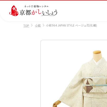
小紋
小紋964 JAPAN STYLE ベージュ花(化繊)
TOP
カテゴリから選ぶ
汚
注文情報のご確認
会社案内
あ
レ
掲
損・
ん
ビ
載
破
し
ュ
画
産
七
訪
振
損・
ん
ー
像
着
五
問
袖
クリ
パ
の
に
三
着
ーニ
ッ
書
つ
ング
ク
き
い
につ
に
方
て
いて
つ
に
い
つ
て
い
て