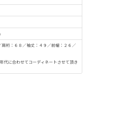
6年10月
2026年11月
m
水
木
金
土
日
月
火
水
木
金
土
日
／肩裄：６８／袖丈：４９／前幅：２６／
1
2
3
1
2
3
4
5
6
7
7
8
9
10
8
9
10
11
12
13
14
6
、年代に合わせてコーディネートさせて頂き
14
15
16
17
15
16
17
18
19
20
21
13
21
22
23
24
22
23
24
25
26
27
28
20
28
29
30
31
29
30
27