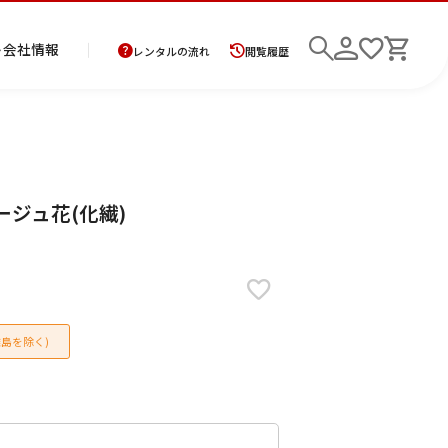
ト
会社情報
レンタルの流れ
閲覧履歴
商
お
レ
レ
初
E ベージュ花(化繊)
品
支
ン
ン
め
の
払
タ
タ
て
二
花
紋
メ
モ
ご
方
ル
ル
の
部
嫁
服
ン
ー
検索
返
法
ご
ご
方
式
衣
ズ
ニ
却
に
利
利
へ
着
裳
ア
ン
に
つ
用
用
物
ン
グ
つ
い
案
の
サ
島を除く)
い
て
内
流
ン
て
れ
ブ
ル