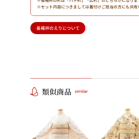
長襦袢の衿は「バチ衿」「広衿」のどちらかになりま
セット内容につきましては着付けご担当の方にも共有
長襦袢のえりについて
類似商品
similar