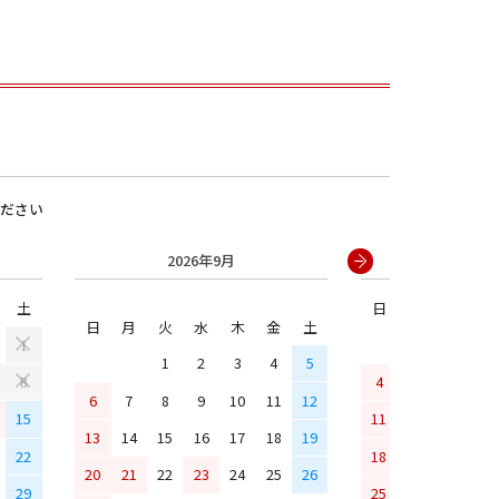
ださい
2026年9月
2026年
土
日
月
火
水
男の子
日
月
火
水
木
金
土
1
1
2
3
4
5
4
5
6
7
8
6
7
8
9
10
11
12
15
11
12
13
14
13
14
15
16
17
18
19
22
18
19
20
21
20
21
22
23
24
25
26
29
25
26
27
28