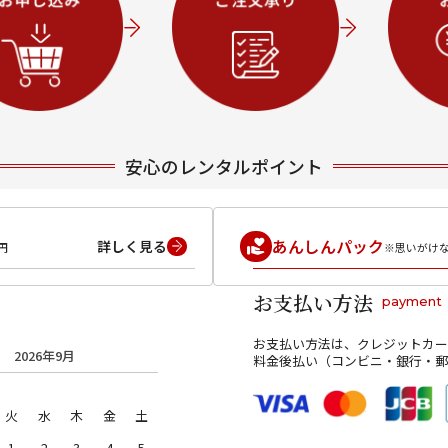
安心のレンタルポイント
あんしんパック
詳しく見る
円
※思いがけ
お支払い方法
payment
お支払い方法は、クレジットカー
2026年9月
料金後払い（コンビニ・銀行・郵
火
水
木
金
土
1
2
3
4
5