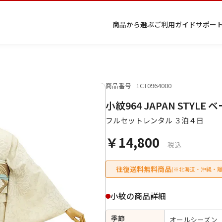
商品から選ぶ
ご利用ガイド
サポー
商品番号
1CT0964000
プ
着物
七五
返
特
キーワード検索
小紋964 JAPAN STYL
ラ
レン
三レ
品・
定
イ
タル
ンタ
交
商
留
色
色
ジュ
女
小
フルセットレンタル ３泊４日
バ
Q&A
ル
換・
取
袖
留
無
ニア
袴
紋
シ
Q&A
キャ
引
袖
地
袴・
￥14,800
ー
ンセ
法
着物
税込
ポ
ルに
に
リ
つい
基
往復送料無料商品
(※北海道・沖縄・離
シ
て
づ
ー
く
表
条件検索
小紋の商品詳細
示
季節
オールシーズン