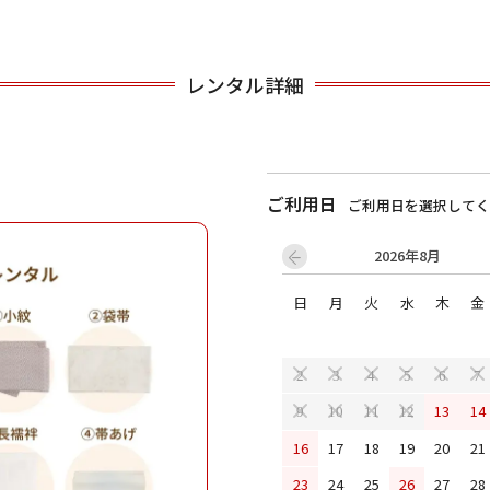
用される対象の方を選択してください
レンタル詳細
ご利用日
ご利用日を選択してく
2026年8月
日
月
火
水
木
金
男性
女の子
2
3
4
5
6
7
13
14
9
10
11
12
キャンセル
検索する
16
17
18
19
20
21
23
24
25
26
27
28