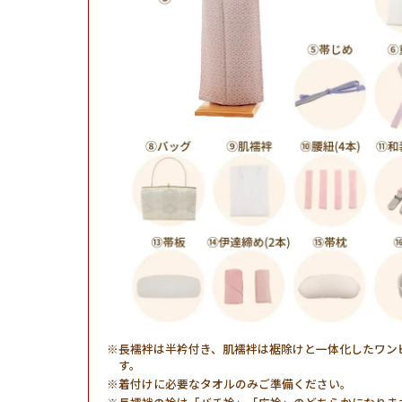
長襦袢は半衿付き、肌襦袢は裾除けと一体化したワン
す。
着付けに必要なタオルのみご準備ください。