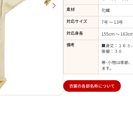
択してください
素材
化繊
対応サイズ
7号 ～ 13号
2026年9月
202
対応身長
155cm ～ 163c
金
土
日
月
火
日
月
火
水
木
金
土
備考
■身丈：１６３
1
後幅：３０
1
2
3
4
5
4
5
6
7
8
6
7
8
9
10
11
12
帯･小物は季節
14
15
11
12
13
ます。
13
14
15
16
17
18
19
21
22
18
19
20
20
21
22
23
24
25
26
衣裳の各部名称について
28
29
25
26
27
27
28
29
30
日付をリセット
現在選択しているご利用日