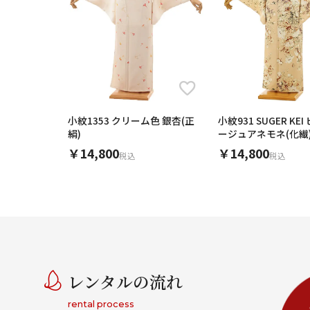
小紋1353 クリーム色 銀杏(正
小紋931 SUGER KE
絹)
ージュアネモネ(化繊
￥14,800
￥14,800
税込
税込
レンタルの流れ
rental process