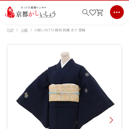
小紋
小紋ﾚﾝﾀﾙ773 紺地 刺繍 まり 雪輪
TOP
ログイン
会員登録
キーワード検索
商品から選ぶ
検索
ご利用ガイド
サポート
条件検索
会社情報