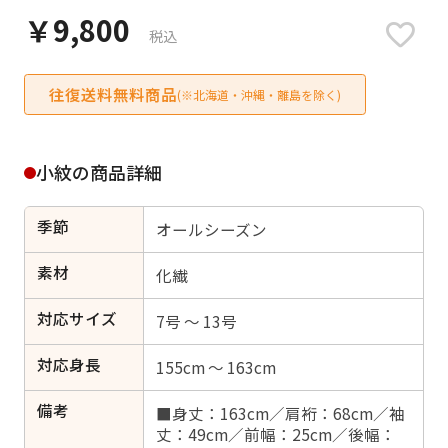
日付をリセット
￥9,800
税込
往復送料無料商品
(※北海道・沖縄・離島を除く)
ご利用される方
ご利用される対象の方を選択してください
小紋の商品詳細
季節
オールシーズン
素材
化繊
女性
男性
女の子
男の子
対応サイズ
7号 ～ 13号
対応身長
155cm ～ 163cm
キャンセル
検索する
備考
■身丈：163cm／肩裄：68cm／袖
丈：49cm／前幅：25cm／後幅：