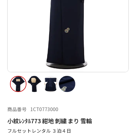
ご利用日
ご利用日を選択してください
レンタルの流れ
2026年8月
閲覧履歴
日
月
火
水
木
金
土
日
月
1
2
3
4
5
6
7
8
6
7
11
12
13
14
15
9
10
13
14
16
17
18
19
20
21
22
20
21
23
24
25
26
27
28
29
27
28
商品番号
1CT0773000
30
31
小紋ﾚﾝﾀﾙ773 紺地 刺繍 まり 雪輪
現在選択しているご利用日
フルセットレンタル ３泊４日