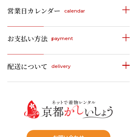
営業日カレンダー
calendar
2026年8月
2026年9月
お支払い方法
payment
日
月
火
水
木
金
土
日
月
火
水
木
金
土
1
1
2
3
4
5
詳しく見る
2
3
4
5
6
7
8
6
7
8
9
10
11
12
9
10
11
12
13
14
15
配送について
delivery
お支払い方法は、クレジットカード、代金引換、
13
14
15
16
17
18
19
16
17
18
19
20
21
22
料金後払い（コンビニ・銀行・郵便局）がご利用いただ
20
21
22
23
24
25
26
23
24
25
26
27
28
29
けます。
詳しく見る
27
28
29
30
30
31
送料
店休日
往復送料無料
※北海道・沖縄・離島は往復送料3,300円(送料×個数)
式場やホテルへの直送も承ります。