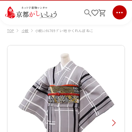
小紋
小紋ﾚﾝﾀﾙ769 ｸﾞﾚｰ地 かくれんぼ ねこ
TOP
ログイン
会員登録
キーワード検索
商品から選ぶ
検索
ご利用ガイド
サポート
条件検索
会社情報