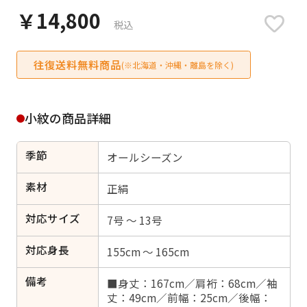
日付をリセット
￥14,800
税込
往復送料無料商品
(※北海道・沖縄・離島を除く)
ご利用される方
ご利用される対象の方を選択してください
小紋の商品詳細
季節
オールシーズン
素材
正絹
女性
男性
女の子
男の子
対応サイズ
7号 ～ 13号
対応身長
155cm ～ 165cm
キャンセル
検索する
備考
■身丈：167cm／肩裄：68cm／袖
丈：49cm／前幅：25cm／後幅：