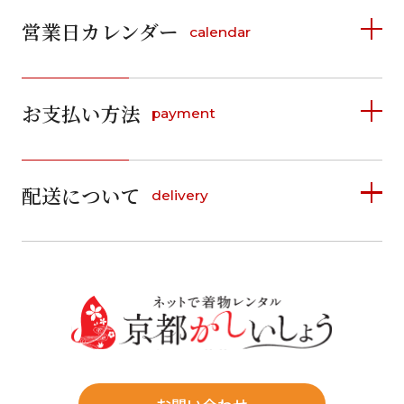
営業日カレンダー
calendar
2026年8月
2026年9月
お支払い方法
payment
日
月
火
水
木
金
土
日
月
火
水
木
金
土
1
1
2
3
4
5
詳しく見る
2
3
4
5
6
7
8
6
7
8
9
10
11
12
9
10
11
12
13
14
15
配送について
delivery
お支払い方法は、クレジットカード、代金引換、
13
14
15
16
17
18
19
16
17
18
19
20
21
22
料金後払い（コンビニ・銀行・郵便局）がご利用いただ
20
21
22
23
24
25
26
23
24
25
26
27
28
29
けます。
詳しく見る
27
28
29
30
30
31
送料
店休日
往復送料無料
※北海道・沖縄・離島は往復送料3,300円(送料×個数)
式場やホテルへの直送も承ります。