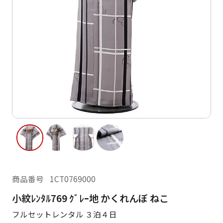
ご利用日
ご利用日を選択してください
レンタルの流れ
2026年8月
閲覧履歴
日
月
火
水
木
金
土
日
月
1
2
3
4
5
6
7
8
6
7
11
12
13
14
15
9
10
13
14
16
17
18
19
20
21
22
20
21
23
24
25
26
27
28
29
27
28
商品番号
1CT0769000
30
31
小紋ﾚﾝﾀﾙ769 ｸﾞﾚｰ地 かくれんぼ ねこ
現在選択しているご利用日
フルセットレンタル ３泊４日