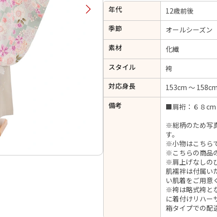
年代
択してください
12歳前後
季節
オールシーズン
2026年9月
202
素材
化繊
金
土
日
月
火
スタイル
日
月
火
水
木
金
土
袴
1
1
2
3
4
5
対応身長
153cm ～ 158c
4
5
6
7
8
6
7
8
9
10
11
12
備考
■肩裄：６８cm
14
15
11
12
13
13
14
15
16
17
18
19
21
22
18
19
20
※総柄のため写
20
21
22
23
24
25
26
す。
28
29
25
26
27
※小物はこちら
27
28
29
30
※こちらの商品
※肩上げなしの
肌襦袢は付属い
い肌着をご用意
※袴は略式袴と
日付をリセット
現在選択しているご利用日
に着付けリハー
箱タイプでの配