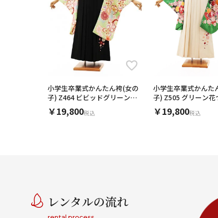
小学生卒業式かんた
小学生卒業式かんたん袴(女の
子) Z505 グリーン
子) Z464 ビビッドグリーン梅
クリーム桜
菊×黒桜
￥19,800
￥19,800
税込
税込
レンタルの流れ
rental process