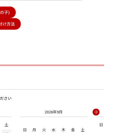
の子)
付け方法
男の子
ださい
2026年9月
2026年
土
日
月
火
水
日
月
火
水
木
金
土