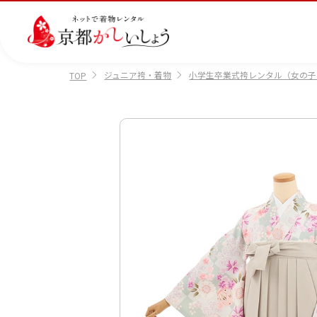
ジュニア袴・着物
小学生卒業式袴レンタル（女の子
TOP
カテゴリから選ぶ
汚
注文情報のご確認
会社案内
あ
レ
掲
損・
ん
ビ
載
破
し
ュ
画
産
七
訪
振
損・
ん
ー
像
着
五
問
袖
クリ
パ
の
に
三
着
ーニ
ッ
書
つ
ング
ク
き
い
につ
に
方
て
いて
つ
に
い
つ
て
い
て