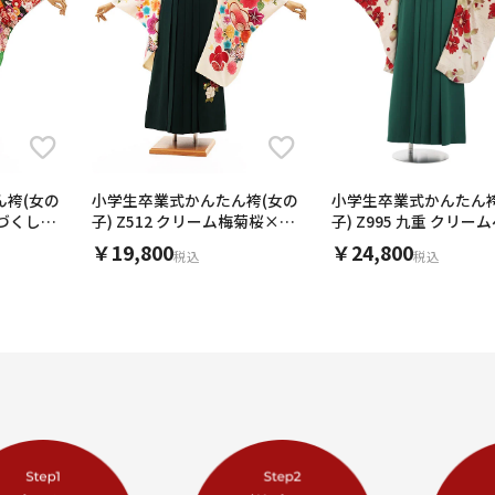
ん袴(女の
小学生卒業式かんたん袴(女の
小学生卒業式かんたん袴
花づくし×
子) Z512 クリーム梅菊桜×グ
子) Z995 九重 クリー
リーン椿
ュ花×グリーン
￥19,800
￥24,800
税込
税込