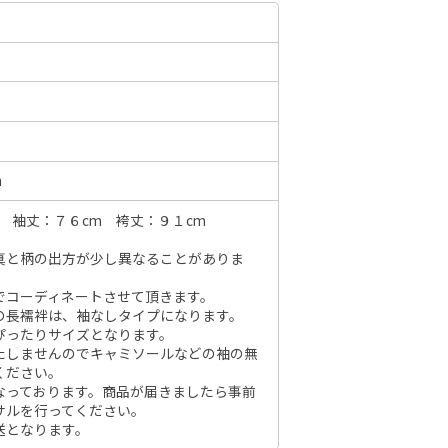
6年10月
2026年11月
水
木
金
土
日
月
火
水
木
金
土
日
1
2
3
1
2
3
4
5
6
7
m
7
8
9
10
8
9
10
11
12
13
14
6
 袖丈：７６cm 袴丈：９１cm
14
15
16
17
15
16
17
18
19
20
21
13
21
22
23
24
真と柄の出方が少し異なることがありま
22
23
24
25
26
27
28
20
28
29
30
31
でコーディネートさせて頂きます。
29
30
27
の長襦袢は、袖なしタイプになります。
ぴったりサイズとなります。
たしませんのでキャミソールなどの袖の無
ください。
なっております。商品が届きましたら事前
サルを行ってください。
送となります。