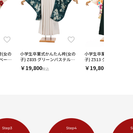
(女の
小学生卒業式かんたん袴(女の
小学生卒業式かんたん袴(
ムベージ
子) Z835 グリーンパステル花
子) Z513 クリーム梅菊桜
×アイボリー
リーン椿
￥19,800
￥19,800
税込
税込