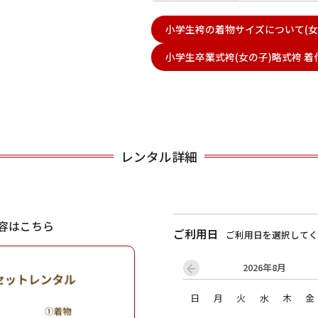
小学生袴の着物サイズについて(女
用される対象の方を選択してください
小学生卒業式袴(女の子)略式袴 着
レンタル詳細
男性
女の子
容はこちら
ご利用日
ご利用日を選択してく
2026年8月
キャンセル
検索する
日
月
火
水
木
金