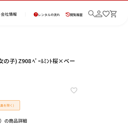
ト
会社情報
レンタルの流れ
閲覧履歴
商
お
レ
レ
初
) Z908 ﾍﾟｰﾙﾐﾝﾄ桜×ベー
品
支
ン
ン
め
の
払
タ
タ
て
二
花
紋
メ
モ
ご
方
ル
ル
の
部
嫁
服
ン
ー
検索
返
法
ご
ご
方
式
衣
ズ
ニ
却
に
利
利
へ
着
裳
ア
ン
に
つ
用
用
物
ン
グ
つ
い
案
の
サ
い
て
内
流
ン
て
れ
ブ
島を除く)
ル
）の商品詳細