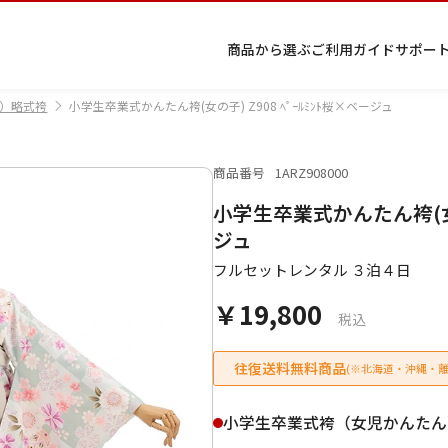
商品から選ぶ
ご利用ガイド
サポー
）略式袴
小学生卒業式かんたん袴(女の子) Z908 ﾍﾟｰﾙﾐﾝﾄ桜×ベージュ
商品番号
1ARZ908000
プ
着物
七五
返
特
キーワード検索
小学生卒業式かんたん袴(女の子
ラ
レン
三レ
品・
定
イ
タル
ンタ
交
商
留
色
色
ジュ
女
小
ジュ
バ
Q&A
ル
換・
取
袖
留
無
ニア
袴
紋
シ
Q&A
キャ
引
フルセットレンタル ３泊４日
袖
地
袴・
ー
ンセ
法
着物
￥19,800
ポ
ルに
に
税込
リ
つい
基
シ
て
づ
ー
く
往復送料無料商品
(※北海道・沖縄・離
表
条件検索
示
小学生卒業式袴（女児かんたん