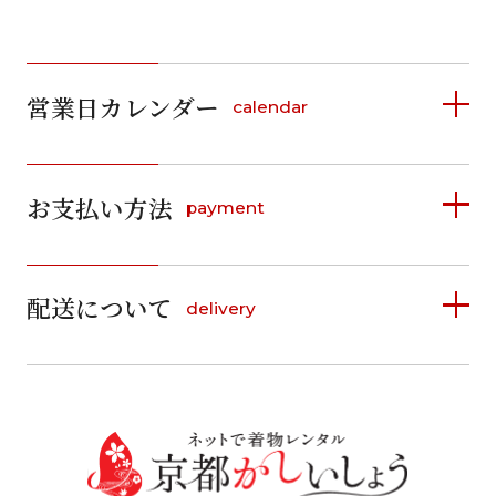
営業日カレンダー
calendar
2026年8月
2026年9月
お支払い方法
payment
日
月
火
水
木
金
土
日
月
火
水
木
金
土
1
1
2
3
4
5
詳しく見る
2
3
4
5
6
7
8
6
7
8
9
10
11
12
9
10
11
12
13
14
15
配送について
delivery
お支払い方法は、クレジットカード、代金引換、
13
14
15
16
17
18
19
16
17
18
19
20
21
22
料金後払い（コンビニ・銀行・郵便局）がご利用いただ
20
21
22
23
24
25
26
23
24
25
26
27
28
29
けます。
詳しく見る
27
28
29
30
30
31
送料
店休日
往復送料無料