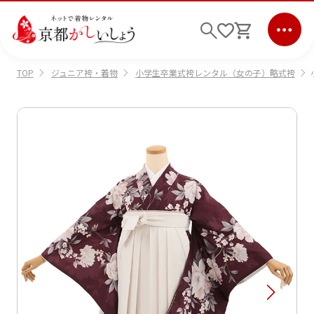
ジュニア袴・着物
小学生卒業式袴レンタル（女の子）略式袴
TOP
ログイン
会員登録
キーワード検索
商品から選ぶ
検索
ご利用ガイド
サポート
条件検索
会社情報