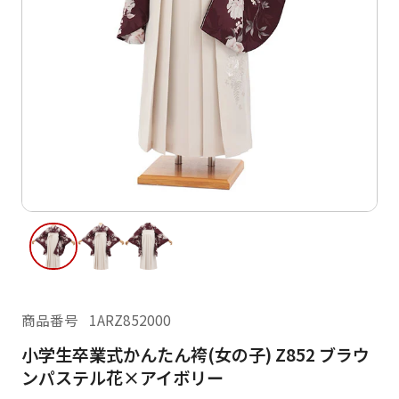
ご利用日
ご利用日を選択してください
レンタルの流れ
2026年8月
閲覧履歴
日
月
火
水
木
金
土
日
月
1
2
3
4
5
6
7
8
6
7
13
14
15
9
10
11
12
13
14
16
17
18
19
20
21
22
20
21
23
24
25
26
27
28
29
27
28
商品番号
1ARZ852000
30
31
小学生卒業式かんたん袴(女の子) Z852 ブラウ
現在選択しているご利用日
ンパステル花×アイボリー