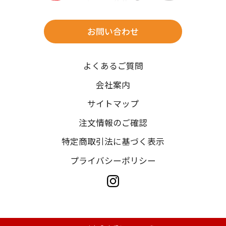
※北海道・沖縄・離島は往復送料3,300円(送料×個数)
式場やホテルへの直送も承ります。
お問い合わせ
時間指定
よくあるご質問
午前中/14~16時/16~18時/18~20時/19~21時
ご注文の際にご指定ください。
会社案内
※天候や、交通事情によりご希望のお届け日・お届け時間に添
サイトマップ
えない場合もございますのでご了承ください。
注文情報のご確認
特定商取引法に基づく表示
プライバシーポリシー