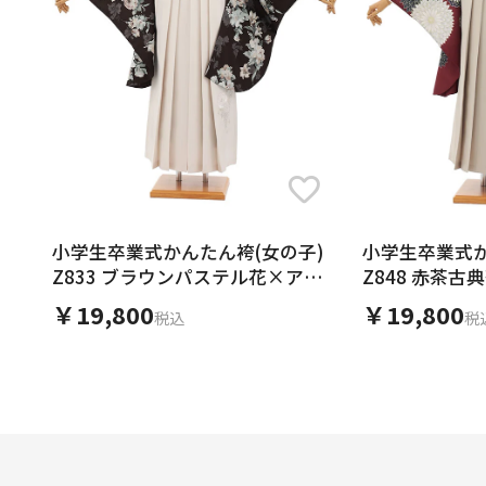
小学生卒業式かんたん袴(女の子)
小学生卒業式か
Z833 ブラウンパステル花×アイ
Z848 赤茶
ボリー
￥19,800
￥19,800
税込
税