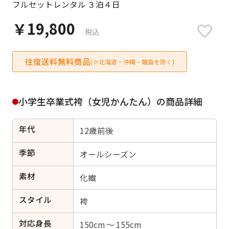
フルセットレンタル ３泊４日
日付をリセット
￥19,800
税込
往復送料無料商品
ご利用される方
(※北海道・沖縄・離島を除く)
ご利用される対象の方を選択してください
小学生卒業式袴（女児かんたん）の商品詳細
年代
12歳前後
女性
男性
女の子
男の子
季節
オールシーズン
素材
化繊
スタイル
キャンセル
検索する
袴
対応身長
150cm ～ 155cm