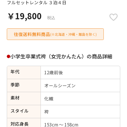
フルセットレンタル ３泊４日
日付をリセット
￥19,800
税込
往復送料無料商品
ご利用される方
(※北海道・沖縄・離島を除く)
ご利用される対象の方を選択してください
小学生卒業式袴（女児かんたん）の商品詳細
年代
12歳前後
女性
男性
女の子
男の子
季節
オールシーズン
素材
化繊
スタイル
キャンセル
検索する
袴
対応身長
153cm ～ 158cm