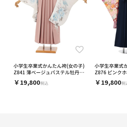
小学生卒業式かんたん袴(女の子)
小学生卒業式か
Z841 薄ベージュパステル牡丹×
Z876 ピン
モーヴピンク
花×紺
￥19,800
￥19,800
税込
税