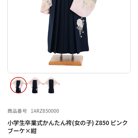
ご利用日
ご利用日を選択してください
レンタルの流れ
2026年8月
閲覧履歴
日
月
火
水
木
金
土
日
月
1
2
3
4
5
6
7
8
6
7
13
14
15
9
10
11
12
13
14
16
17
18
19
20
21
22
20
21
23
24
25
26
27
28
29
27
28
商品番号
1ARZ850000
30
31
小学生卒業式かんたん袴(女の子) Z850 ピンク
現在選択しているご利用日
ブーケ×紺