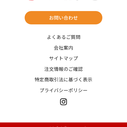
※北海道・沖縄・離島は往復送料3,300円(送料×個数)
式場やホテルへの直送も承ります。
お問い合わせ
時間指定
よくあるご質問
午前中/14~16時/16~18時/18~20時/19~21時
ご注文の際にご指定ください。
会社案内
※天候や、交通事情によりご希望のお届け日・お届け時間に添
サイトマップ
えない場合もございますのでご了承ください。
注文情報のご確認
特定商取引法に基づく表示
プライバシーポリシー