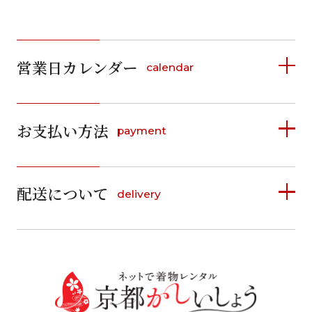
営業日カレンダー
calendar
2026年8月
2026年9月
お支払い方法
payment
日
月
火
水
木
金
土
日
月
火
水
木
金
土
1
1
2
3
4
5
詳しく見る
2
3
4
5
6
7
8
6
7
8
9
10
11
12
9
10
11
12
13
14
15
配送について
delivery
お支払い方法は、クレジットカード、代金引換、
13
14
15
16
17
18
19
16
17
18
19
20
21
22
料金後払い（コンビニ・銀行・郵便局）がご利用いただ
20
21
22
23
24
25
26
23
24
25
26
27
28
29
けます。
詳しく見る
27
28
29
30
30
31
送料
店休日
往復送料無料