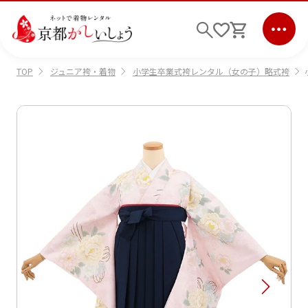
ジュニア袴・着物
小学生卒業式袴レンタル（女の子）略式袴
TOP
ログイン
会員登録
キーワード検索
商品から選ぶ
検索
ご利用ガイド
サポート
条件検索
会社情報