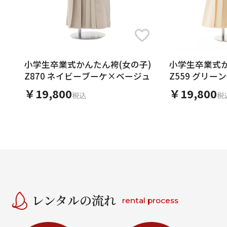
小学生卒業式かんたん袴(女の子)
小学生卒業式か
Z870 ネイビーブーケ×ベージュ
Z559 グリ
ム桜
￥19,800
￥19,800
税込
税
レンタルの流れ
rental process