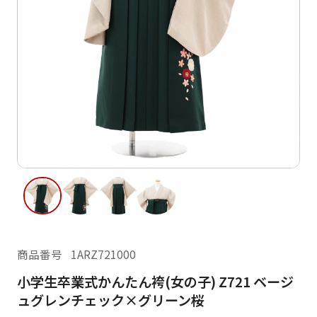
ご利用日
ご利用日を選択してください
レンタルの流れ
2026年8月
閲覧履歴
日
月
火
水
木
金
土
日
月
1
2
3
4
5
6
7
8
6
7
14
15
9
10
11
12
13
13
14
16
17
18
19
20
21
22
20
21
23
24
25
26
27
28
29
27
28
商品番号
1ARZ721000
30
31
小学生卒業式かんたん袴(女の子) Z721 ベージ
現在選択しているご利用日
ュグレンチェック×グリーン桜