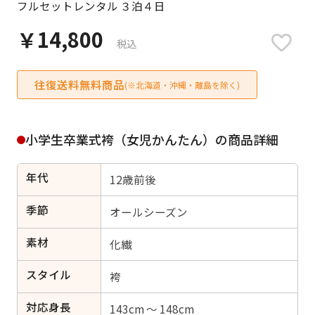
フルセットレンタル ３泊４日
日付をリセット
￥14,800
税込
往復送料無料商品
ご利用される方
(※北海道・沖縄・離島を除く)
ご利用される対象の方を選択してください
小学生卒業式袴（女児かんたん）の商品詳細
年代
12歳前後
女性
男性
女の子
男の子
季節
オールシーズン
素材
化繊
スタイル
キャンセル
検索する
袴
対応身長
143cm ～ 148cm