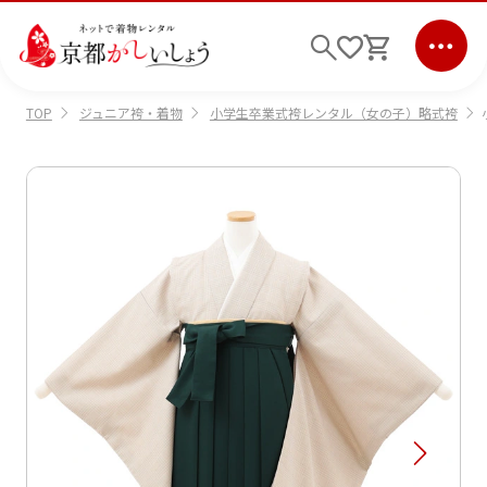
ジュニア袴・着物
小学生卒業式袴レンタル（女の子）略式袴
TOP
ログイン
会員登録
キーワード検索
商品から選ぶ
検索
ご利用ガイド
サポート
条件検索
会社情報