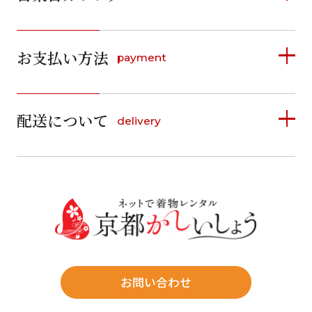
2026年8月
2026年9月
お支払い方法
payment
日
月
火
水
木
金
土
日
月
火
水
木
金
土
1
1
2
3
4
5
詳しく見る
2
3
4
5
6
7
8
6
7
8
9
10
11
12
9
10
11
12
13
14
15
配送について
delivery
お支払い方法は、クレジットカード、代金引換、
13
14
15
16
17
18
19
16
17
18
19
20
21
22
料金後払い（コンビニ・銀行・郵便局）がご利用いただ
20
21
22
23
24
25
26
23
24
25
26
27
28
29
けます。
詳しく見る
27
28
29
30
30
31
送料
店休日
往復送料無料
※北海道・沖縄・離島は往復送料3,300円(送料×個数)
式場やホテルへの直送も承ります。
お問い合わせ
時間指定