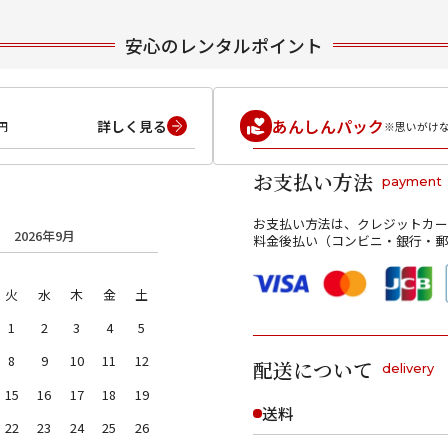
安心のレンタルポイント
あんしんパック
詳しく見る
円
※思いがけ
お支払い方法
payment
お支払い方法は、クレジットカー
2026年9月
料金後払い（コンビニ・銀行・郵
火
水
木
金
土
1
2
3
4
5
8
9
10
11
12
配送について
delivery
15
16
17
18
19
送料
22
23
24
25
26