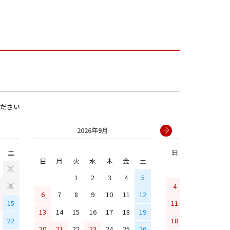
ださい
2026年9月
2026年
男の子
土
日
月
火
水
日
月
火
水
木
金
土
1
1
2
3
4
5
4
5
6
7
8
6
7
8
9
10
11
12
15
11
12
13
14
13
14
15
16
17
18
19
22
18
19
20
21
20
21
22
23
24
25
26