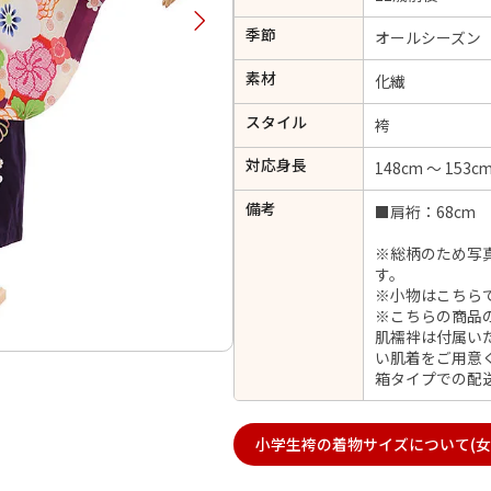
択してください
季節
オールシーズン
素材
化繊
2026年9月
202
スタイル
袴
金
土
日
月
火
日
月
火
水
木
金
土
対応身長
148cm ～ 153c
1
1
2
3
4
5
4
5
6
備考
7
8
■肩裄：68cm 
6
7
8
9
10
11
12
14
15
11
12
13
※総柄のため写
13
14
15
16
17
18
19
す。
21
22
18
19
20
※小物はこちら
20
21
22
23
24
25
26
※こちらの商品
28
29
25
26
27
27
28
29
30
肌襦袢は付属い
い肌着をご用意
箱タイプでの配
日付をリセット
現在選択しているご利用日
小学生袴の着物サイズについて(女