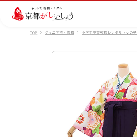
ジュニア袴・着物
小学生卒業式袴レンタル（女の子
TOP
カテゴリから選ぶ
汚
注文情報のご確認
会社案内
あ
レ
掲
損・
ん
ビ
載
破
し
ュ
画
産
七
訪
振
損・
ん
ー
像
着
五
問
袖
クリ
パ
の
に
三
着
ーニ
ッ
書
つ
ング
ク
き
い
につ
に
方
て
いて
つ
に
い
つ
て
い
て