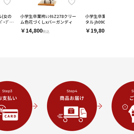
(女の
小学生卒業袴ﾚﾝﾀﾙZ278クリー
小学生卒業式袴（女の子
ﾟｰﾌﾟﾙ
ム色花づくしxバーガンディ
タル jh0907ｸ
￥14,800
￥19,800
税込
税込