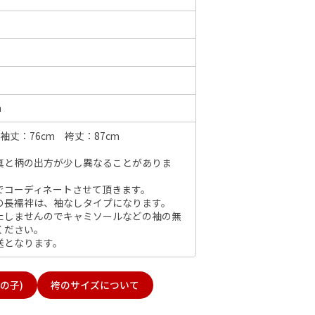
6年10月
2026年11月
水
木
金
土
日
月
火
水
木
金
土
日
m
1
2
3
1
2
3
4
5
6
7
7
8
9
10
袖丈：76cm 袴丈：87cm
8
9
10
11
12
13
14
6
14
15
16
17
真と柄の出方が少し異なることがありま
15
16
17
18
19
20
21
13
21
22
23
24
でコーディネートさせて頂きます。
22
23
24
25
26
27
28
20
の長襦袢は、袖なしタイプになります。
28
29
30
31
29
30
27
たしませんのでキャミソールなどの袖の無
ください。
送となります。
の子)
袴のサイズについて