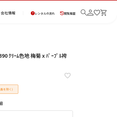
ト
会社情報
レンタルの流れ
閲覧履歴
商
お
レ
レ
初
 ｸﾘｰﾑ色地 梅菊 x ﾊﾟｰﾌﾟﾙ袴
品
支
ン
ン
め
の
払
タ
タ
て
二
花
紋
メ
モ
ご
方
ル
ル
の
部
嫁
服
ン
ー
検索
返
法
ご
ご
方
式
衣
ズ
ニ
却
に
利
利
へ
着
裳
ア
ン
に
つ
用
用
物
ン
グ
つ
い
案
の
サ
島を除く)
い
て
内
流
ン
て
れ
ブ
ル
細