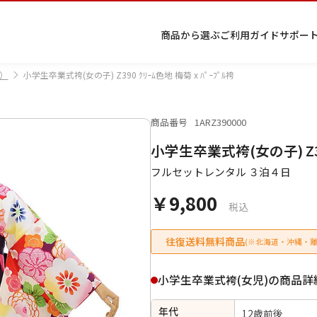
商品から選ぶ
ご利用ガイド
サポー
）
小学生卒業式袴(女の子) Z390 ｸﾘｰﾑ色地 梅菊 x ﾊﾟｰﾌﾟﾙ袴
商品番号
1ARZ390000
プ
着物
七五
返
特
キーワード検索
小学生卒業式袴(女の子) Z390
ラ
レン
三レ
品・
定
イ
タル
ンタ
交
商
留
色
色
ジュ
女
小
フルセットレンタル ３泊４日
バ
Q&A
ル
換・
取
袖
留
無
ニア
袴
紋
シ
Q&A
キャ
引
袖
地
袴・
￥9,800
ー
ンセ
法
着物
税込
ポ
ルに
に
リ
つい
基
往復送料無料商品
(※北海道・沖縄・離
シ
て
づ
ー
く
表
条件検索
小学生卒業式袴(女児)の商品詳
示
年代
12歳前後