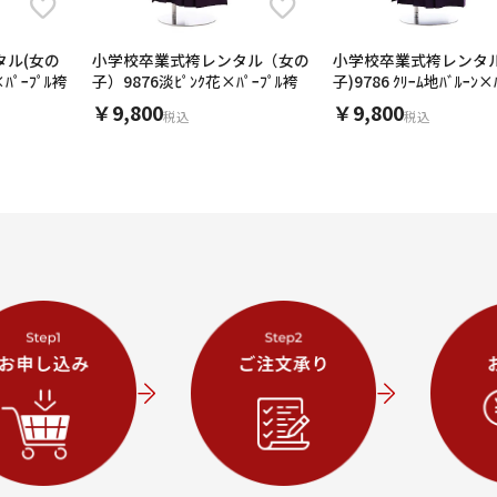
タル(女の
小学校卒業式袴レンタル（女の
小学校卒業式袴レンタル
ﾊﾟｰﾌﾟﾙ袴
子）9876淡ﾋﾟﾝｸ花×ﾊﾟｰﾌﾟﾙ袴
子)9786 ｸﾘｰﾑ地ﾊﾞﾙｰﾝ×ﾊ
袴
￥9,800
￥9,800
税込
税込