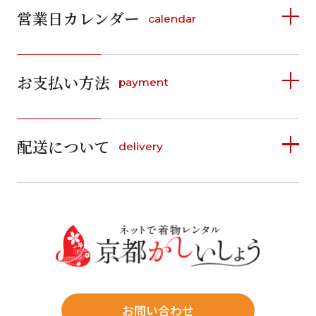
営業日カレンダー
calendar
2026年8月
2026年9月
お支払い方法
payment
日
月
火
水
木
金
土
日
月
火
水
木
金
土
1
1
2
3
4
5
詳しく見る
2
3
4
5
6
7
8
6
7
8
9
10
11
12
9
10
11
12
13
14
15
配送について
delivery
お支払い方法は、クレジットカード、代金引換、
13
14
15
16
17
18
19
16
17
18
19
20
21
22
料金後払い（コンビニ・銀行・郵便局）がご利用いただ
20
21
22
23
24
25
26
23
24
25
26
27
28
29
けます。
詳しく見る
27
28
29
30
30
31
送料
店休日
往復送料無料
※北海道・沖縄・離島は往復送料3,300円(送料×個数)
式場やホテルへの直送も承ります。
お問い合わせ