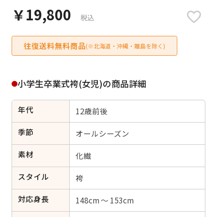
日付をリセット
￥19,800
税込
往復送料無料商品
(※北海道・沖縄・離島を除く)
ご利用される方
ご利用される対象の方を選択してください
小学生卒業式袴(女児)の商品詳細
年代
12歳前後
季節
オールシーズン
女性
男性
女の子
男の子
素材
化繊
スタイル
袴
キャンセル
検索する
対応身長
148cm ～ 153cm