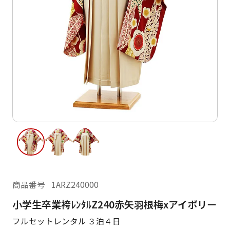
ご利用日
ご利用日を選択してください
レンタルの流れ
2026年8月
閲覧履歴
日
月
火
水
木
金
土
日
月
1
2
3
4
5
6
7
8
6
7
10
11
12
13
14
15
9
13
14
16
17
18
19
20
21
22
20
21
23
24
25
26
27
28
29
27
28
商品番号
1ARZ240000
30
31
小学生卒業袴ﾚﾝﾀﾙZ240赤矢羽根梅xアイボリー
現在選択しているご利用日
フルセットレンタル ３泊４日