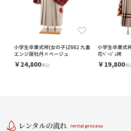
小学生卒業式袴(女の子)Z662 九重
小学生卒業式袴94
エンジ扇牡丹×ベージュ
花ﾍﾞｰｼﾞｭ袴
￥24,800
￥19,800
税込
税
レンタルの流れ
rental process