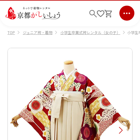
ジュニア袴・着物
小学生卒業式袴レンタル（女の子）
小学生卒
TOP
ログイン
会員登録
キーワード検索
商品から選ぶ
検索
ご利用ガイド
サポート
条件検索
会社情報