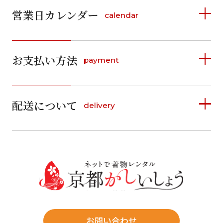
営業日カレンダー
calendar
2026年8月
2026年9月
お支払い方法
payment
日
月
火
水
木
金
土
日
月
火
水
木
金
土
1
1
2
3
4
5
詳しく見る
2
3
4
5
6
7
8
6
7
8
9
10
11
12
9
10
11
12
13
14
15
配送について
delivery
お支払い方法は、クレジットカード、代金引換、
13
14
15
16
17
18
19
16
17
18
19
20
21
22
料金後払い（コンビニ・銀行・郵便局）がご利用いただ
20
21
22
23
24
25
26
23
24
25
26
27
28
29
けます。
詳しく見る
27
28
29
30
30
31
送料
店休日
往復送料無料
※北海道・沖縄・離島は往復送料3,300円(送料×個数)
式場やホテルへの直送も承ります。
お問い合わせ