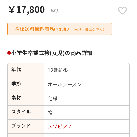
日付をリセット
￥17,800
税込
往復送料無料商品
(※北海道・沖縄・離島を除く)
ご利用される方
ご利用される対象の方を選択してください
小学生卒業式袴(女児)の商品詳細
年代
12歳前後
季節
オールシーズン
女性
男性
女の子
男の子
素材
化繊
スタイル
袴
キャンセル
検索する
ブランド
メゾピアノ