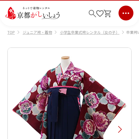
ジュニア袴・着物
小学生卒業式袴レンタル（女の子）
卒業袴ﾚﾝ
TOP
ログイン
会員登録
キーワード検索
商品から選ぶ
検索
ご利用ガイド
サポート
条件検索
会社情報