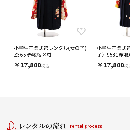
小学生卒業式袴レンタル(女の子)
小学生卒業式
Z365 赤地桜×紺
子）9531赤
￥17,800
￥17,800
税込
税
レンタルの流れ
rental process