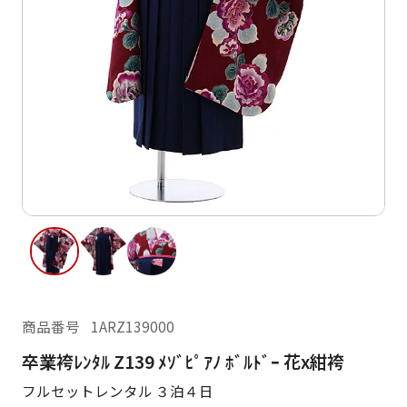
ご利用日
ご利用日を選択してください
レンタルの流れ
2026年8月
閲覧履歴
日
月
火
水
木
金
土
日
月
1
2
3
4
5
6
7
8
6
7
12
13
14
15
9
10
11
13
14
16
17
18
19
20
21
22
20
21
23
24
25
26
27
28
29
27
28
商品番号
1ARZ139000
30
31
卒業袴ﾚﾝﾀﾙ Z139 ﾒｿﾞﾋﾟｱﾉ ﾎﾞﾙﾄﾞｰ 花x紺袴
現在選択しているご利用日
フルセットレンタル ３泊４日