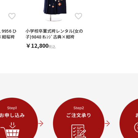
9956 ひ
小学校卒業式袴レンタル(女の
ん×紺桜袴
子)9848 ｵﾚﾝｼﾞ古典×紺袴
￥12,800
税込