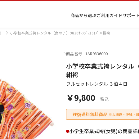
商品から選ぶ
ご利用ガイド
サポー
）
小学校卒業式袴レンタル（女の子）9836ｵﾚﾝｼﾞｽﾄﾗｲﾌﾟ×紺袴
商品番号
1AR9836000
プ
着物
七五
返
特
キーワード検索
小学校卒業式袴レンタル（女の子
ラ
レン
三レ
品・
定
イ
タル
ンタ
交
商
留
色
色
ジュ
女
小
紺袴
バ
Q&A
ル
換・
取
袖
留
無
ニア
袴
紋
シ
Q&A
キャ
引
フルセットレンタル ３泊４日
袖
地
袴・
ー
ンセ
法
着物
￥9,800
ポ
ルに
に
税込
リ
つい
基
シ
て
づ
ー
く
往復送料無料商品
(※北海道・沖縄・離
表
条件検索
示
小学生卒業式袴(女児)の商品詳