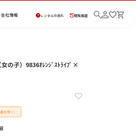
ト
会社情報
レンタルの流れ
閲覧履歴
商
お
レ
レ
初
）9836ｵﾚﾝｼﾞｽﾄﾗｲﾌﾟ×
品
支
ン
ン
め
の
払
タ
タ
て
二
花
紋
メ
モ
ご
方
ル
ル
の
部
嫁
服
ン
ー
検索
返
法
ご
ご
方
式
衣
ズ
ニ
却
に
利
利
へ
着
裳
ア
ン
に
つ
用
用
物
ン
グ
つ
い
案
の
サ
い
て
内
流
ン
て
れ
ブ
島を除く)
ル
細