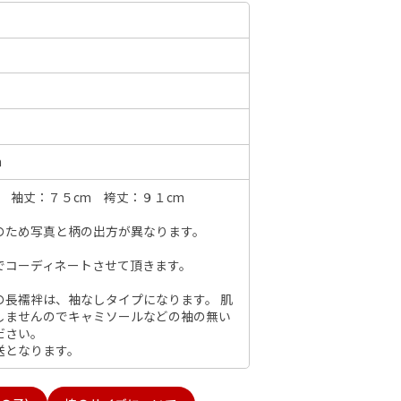
6年10月
2026年11月
水
木
金
土
日
月
火
水
木
金
土
日
1
2
3
1
2
3
4
5
6
7
m
7
8
9
10
8
9
10
11
12
13
14
6
 袖丈：７５cm 袴丈：９１cm
14
15
16
17
15
16
17
18
19
20
21
13
21
22
23
24
のため写真と柄の出方が異なります。
22
23
24
25
26
27
28
20
28
29
30
31
でコーディネートさせて頂きます。
29
30
27
の長襦袢は、袖なしタイプになります。 肌
しませんのでキャミソールなどの袖の無い
ださい。
送となります。