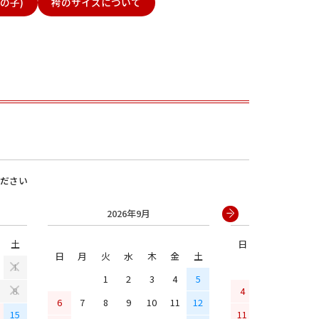
の子)
袴のサイズについて
ださい
男の子
2026年9月
2026年
土
日
月
火
水
日
月
火
水
木
金
土
1
1
2
3
4
5
4
5
6
7
8
6
7
8
9
10
11
12
15
11
12
13
14