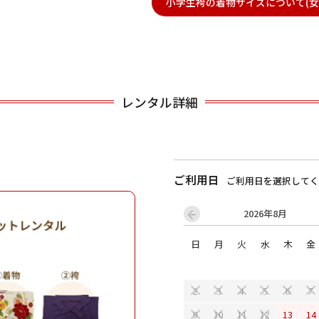
小学生袴の着物サイズについて(女
用される対象の方を選択してください
レンタル詳細
ご利用日
ご利用日を選択してく
男性
女の子
2026年8月
日
月
火
水
木
金
キャンセル
検索する
2
3
4
5
6
7
13
14
9
10
11
12