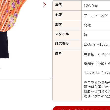
年代
択してください
12歳前後
季節
オールシーズン
2026年9月
202
素材
化繊
金
土
日
月
火
スタイル
日
月
火
水
木
金
土
袴
1
1
2
3
4
5
対応身長
153cm ～ 158c
4
5
6
7
8
6
7
8
9
10
11
12
備考
■肩裄：６８cm
14
15
11
12
13
13
14
15
16
17
18
19
21
22
18
19
20
※総柄（小紋）
20
21
22
23
24
25
26
28
29
25
26
27
※小物はこちら
27
28
29
30
※こちらの商品
襦袢は付属いた
肌着をご用意く
箱タイプでの配
日付をリセット
現在選択しているご利用日