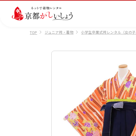
ジュニア袴・着物
小学生卒業式袴レンタル（女の子
TOP
カテゴリから選ぶ
汚
注文情報のご確認
会社案内
あ
レ
掲
損・
ん
ビ
載
破
し
ュ
画
産
七
訪
振
損・
ん
ー
像
着
五
問
袖
クリ
パ
の
に
三
着
ーニ
ッ
書
つ
ング
ク
き
い
につ
に
方
て
いて
つ
に
い
つ
て
い
て