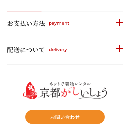
2026年8月
2026年9月
お支払い方法
payment
日
月
火
水
木
金
土
日
月
火
水
木
金
土
1
1
2
3
4
5
詳しく見る
2
3
4
5
6
7
8
6
7
8
9
10
11
12
9
10
11
12
13
14
15
配送について
delivery
お支払い方法は、クレジットカード、代金引換、
13
14
15
16
17
18
19
16
17
18
19
20
21
22
料金後払い（コンビニ・銀行・郵便局）がご利用いただ
20
21
22
23
24
25
26
23
24
25
26
27
28
29
けます。
詳しく見る
27
28
29
30
30
31
送料
店休日
往復送料無料
※北海道・沖縄・離島は往復送料3,300円(送料×個数)
式場やホテルへの直送も承ります。
お問い合わせ
時間指定