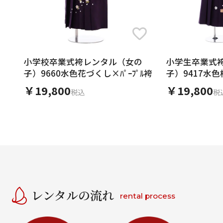
小学校卒業式袴レンタル（女の
小学生卒業式
子）9660水色花づくし×ﾊﾟｰﾌﾟﾙ袴
子）9417水色松
￥19,800
￥19,800
税込
税
レンタルの流れ
rental process