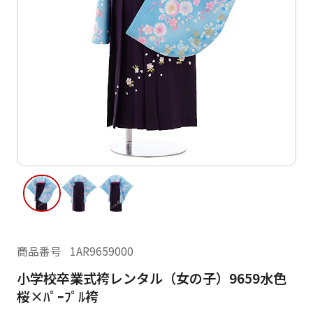
ご利用日
ご利用日を選択してください
レンタルの流れ
2026年8月
閲覧履歴
日
月
火
水
木
金
土
日
月
1
2
3
4
5
6
7
8
6
7
11
12
13
14
15
9
10
13
14
16
17
18
19
20
21
22
20
21
23
24
25
26
27
28
29
27
28
商品番号
1AR9659000
30
31
小学校卒業式袴レンタル（女の子）9659水色
現在選択しているご利用日
桜×ﾊﾟｰﾌﾟﾙ袴