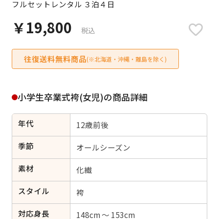
フルセットレンタル ３泊４日
日付をリセット
￥19,800
税込
往復送料無料商品
ご利用される方
(※北海道・沖縄・離島を除く)
ご利用される対象の方を選択してください
小学生卒業式袴(女児)の商品詳細
年代
12歳前後
女性
男性
女の子
男の子
季節
オールシーズン
素材
化繊
スタイル
キャンセル
検索する
袴
対応身長
148cm ～ 153cm