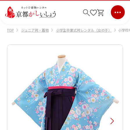
ジュニア袴・着物
小学生卒業式袴レンタル（女の子）
小学校卒
TOP
ログイン
会員登録
キーワード検索
商品から選ぶ
検索
ご利用ガイド
サポート
条件検索
会社情報