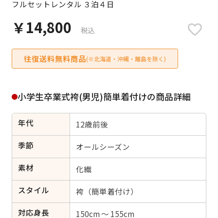
フルセットレンタル ３泊４日
日付をリセット
￥14,800
税込
往復送料無料商品
ご利用される方
(※北海道・沖縄・離島を除く)
ご利用される対象の方を選択してください
小学生卒業式袴(男児)簡単着付けの商品詳細
年代
12歳前後
女性
男性
女の子
男の子
季節
オールシーズン
素材
化繊
スタイル
キャンセル
検索する
袴（簡単着付け）
対応身長
150cm ～ 155cm