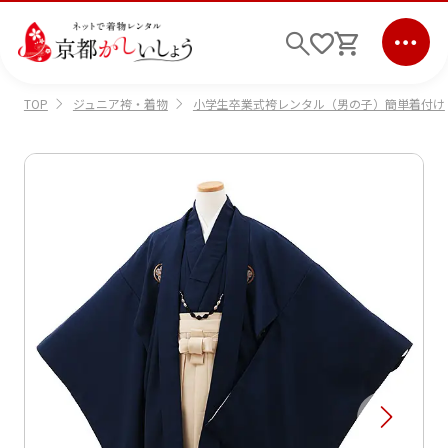
ジュニア袴・着物
小学生卒業式袴レンタル（男の子）簡単着付け
TOP
ログイン
会員登録
キーワード検索
商品から選ぶ
検索
ご利用ガイド
サポート
条件検索
会社情報