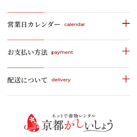
営業日カレンダー
calendar
2026年8月
2026年9月
お支払い方法
payment
日
月
火
水
木
金
土
日
月
火
水
木
金
土
1
1
2
3
4
5
詳しく見る
2
3
4
5
6
7
8
6
7
8
9
10
11
12
9
10
11
12
13
14
15
配送について
delivery
お支払い方法は、クレジットカード、代金引換、
13
14
15
16
17
18
19
16
17
18
19
20
21
22
料金後払い（コンビニ・銀行・郵便局）がご利用いただ
20
21
22
23
24
25
26
23
24
25
26
27
28
29
けます。
詳しく見る
27
28
29
30
30
31
送料
店休日
往復送料無料