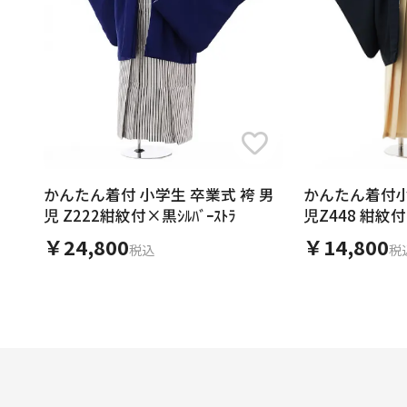
かんたん着付小
かんたん着付 小学生 卒業式 袴 男
児Z448 紺紋
児 Z222紺紋付×黒ｼﾙﾊﾞｰｽﾄﾗ
￥14,800
￥24,800
税
税込