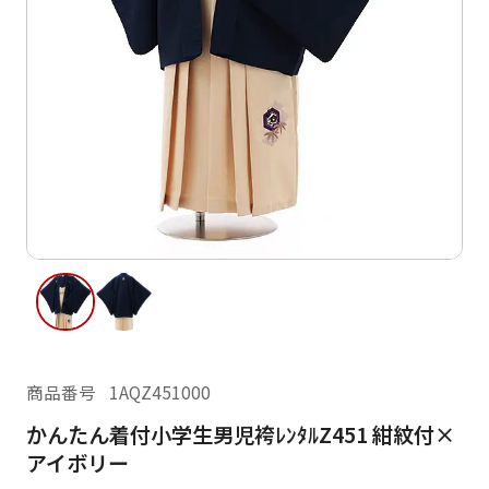
ご利用日
ご利用日を選択してください
レンタルの流れ
2026年8月
閲覧履歴
日
月
火
水
木
金
土
日
月
1
2
3
4
5
6
7
8
6
7
10
11
12
13
14
15
9
13
14
16
17
18
19
20
21
22
20
21
23
24
25
26
27
28
29
27
28
商品番号
1AQZ451000
30
31
かんたん着付小学生男児袴ﾚﾝﾀﾙZ451 紺紋付×
現在選択しているご利用日
アイボリー