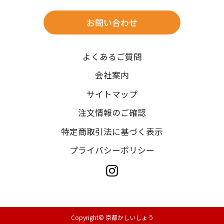
※北海道・沖縄・離島は往復送料3,300円(送料×個数)
式場やホテルへの直送も承ります。
お問い合わせ
時間指定
よくあるご質問
午前中/14~16時/16~18時/18~20時/19~21時
ご注文の際にご指定ください。
会社案内
※天候や、交通事情によりご希望のお届け日・お届け時間に添
サイトマップ
えない場合もございますのでご了承ください。
注文情報のご確認
特定商取引法に基づく表示
プライバシーポリシー
Copyright© 京都かしいしょう