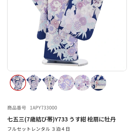
ご利用日
ご利用日を選択してください
レンタルの流れ
2026年8月
閲覧履歴
日
月
火
水
木
金
土
日
月
1
2
3
4
5
6
7
8
6
7
14
15
9
10
11
12
13
13
14
16
17
18
19
20
21
22
20
21
23
24
25
26
27
28
29
27
28
商品番号
1APY733000
30
31
七五三(7歳結び帯)Y733 うす紺 桧扇に牡丹
現在選択しているご利用日
フルセットレンタル ３泊４日