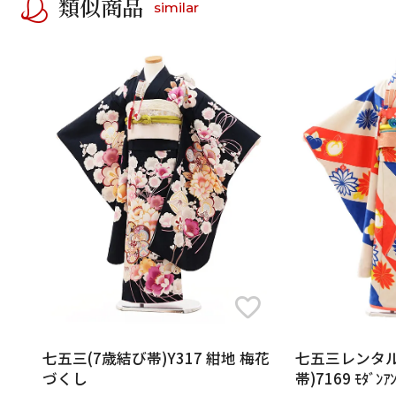
類似商品
similar
七五三(7歳結び帯)Y317 紺地 梅花
七五三レンタル
づくし
帯)7169 ﾓﾀﾞﾝｱ