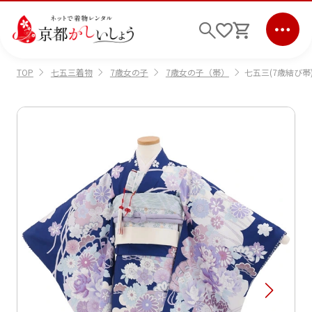
七五三着物
7歳女の子
7歳女の子（帯）
七五三(7歳結び帯)
TOP
ログイン
会員登録
キーワード検索
商品から選ぶ
検索
ご利用ガイド
サポート
条件検索
会社情報