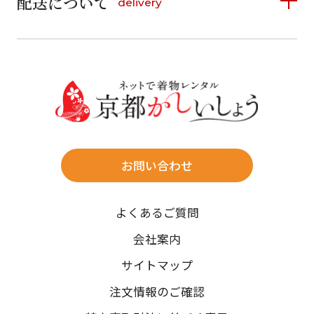
配送について
delivery
お支払い方法は、クレジットカード、代金引換、
13
14
15
16
17
18
19
16
17
18
19
20
21
22
料金後払い（コンビニ・銀行・郵便局）がご利用いただ
20
21
22
23
24
25
26
23
24
25
26
27
28
29
けます。
詳しく見る
27
28
29
30
30
31
送料
店休日
往復送料無料
※北海道・沖縄・離島は往復送料3,300円(送料×個数)
式場やホテルへの直送も承ります。
お問い合わせ
時間指定
よくあるご質問
午前中/14~16時/16~18時/18~20時/19~21時
ご注文の際にご指定ください。
会社案内
※天候や、交通事情によりご希望のお届け日・お届け時間に添
サイトマップ
えない場合もございますのでご了承ください。
注文情報のご確認