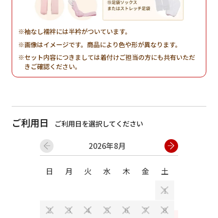
袖なし襦袢には半衿がついています。
画像はイメージです。商品により色や形が異なります。
セット内容につきましては着付けご担当の方にも共有いただ
きご確認ください。
ご利用日
ご利用日を選択してください
2026年8月
日
月
火
水
木
金
土
日
月
1
2
3
4
5
6
7
8