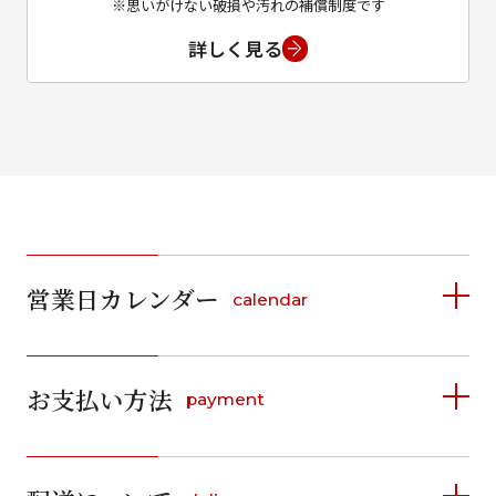
※思いがけない破損や汚れの補償制度です
詳しく見る
営業日カレンダー
calendar
2026年8月
2026年9月
お支払い方法
payment
日
月
火
水
木
金
土
日
月
火
水
木
金
土
1
1
2
3
4
5
詳しく見る
2
3
4
5
6
7
8
6
7
8
9
10
11
12
9
10
11
12
13
14
15