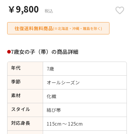
日付をリセット
￥9,800
税込
往復送料無料商品
(※北海道・沖縄・離島を除く)
ご利用される方
ご利用される対象の方を選択してください
7歳女の子（帯）の商品詳細
年代
7歳
季節
オールシーズン
女性
男性
女の子
男の子
素材
化繊
スタイル
結び帯
キャンセル
検索する
対応身長
115cm ～ 125cm