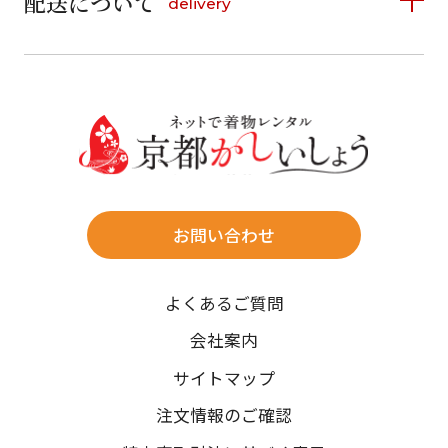
配送について
delivery
お支払い方法は、クレジットカード、代金引換、
13
14
15
16
17
18
19
16
17
18
19
20
21
22
料金後払い（コンビニ・銀行・郵便局）がご利用いただ
20
21
22
23
24
25
26
23
24
25
26
27
28
29
けます。
詳しく見る
27
28
29
30
30
31
送料
店休日
往復送料無料
※北海道・沖縄・離島は往復送料3,300円(送料×個数)
式場やホテルへの直送も承ります。
お問い合わせ
時間指定
よくあるご質問
午前中/14~16時/16~18時/18~20時/19~21時
ご注文の際にご指定ください。
会社案内
※天候や、交通事情によりご希望のお届け日・お届け時間に添
サイトマップ
えない場合もございますのでご了承ください。
注文情報のご確認