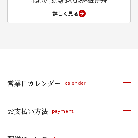
※思いがけない破損や汚れの補償制度です
詳しく見る
営業日カレンダー
calendar
2026年8月
2026年9月
お支払い方法
payment
日
月
火
水
木
金
土
日
月
火
水
木
金
土
1
1
2
3
4
5
詳しく見る
2
3
4
5
6
7
8
6
7
8
9
10
11
12
9
10
11
12
13
14
15