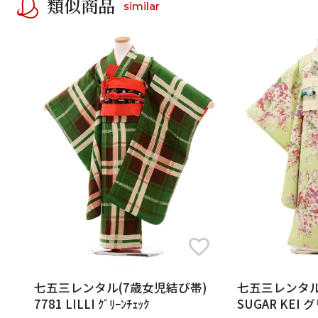
類似商品
similar
七五三レンタル(7歳女児結び帯)
七五三レンタル(
7781 LILLI ｸﾞﾘｰﾝﾁｪｯｸ
SUGAR KE