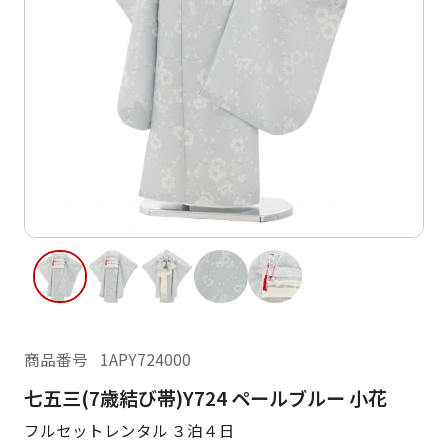
ご利用日
ご利用日を選択してください
レンタルの流れ
2026年8月
閲覧履歴
日
月
火
水
木
金
土
日
月
1
2
3
4
5
6
7
8
6
7
13
14
15
9
10
11
12
13
14
16
17
18
19
20
21
22
20
21
23
24
25
26
27
28
29
27
28
商品番号
1APY724000
30
31
七五三(7歳結び帯)Y724 ペールブルー 小花
現在選択しているご利用日
フルセットレンタル ３泊４日