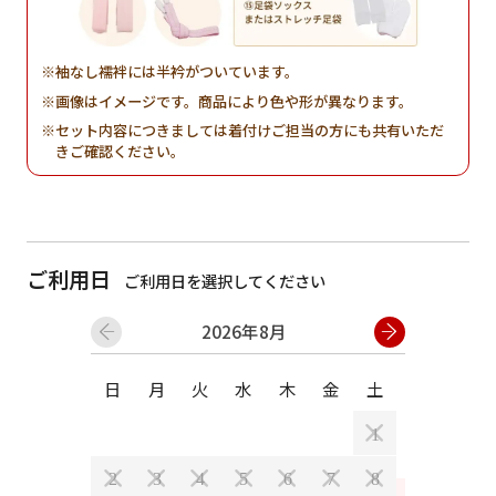
袖なし襦袢には半衿がついています。
画像はイメージです。商品により色や形が異なります。
セット内容につきましては着付けご担当の方にも共有いただ
きご確認ください。
ご利用日
ご利用日を選択してください
2026年8月
日
月
火
水
木
金
土
日
月
1
2
3
4
5
6
7
8