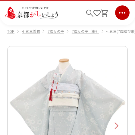
七五三着物
7歳女の子
7歳女の子（帯）
七五三(7歳結び帯)
TOP
ログイン
会員登録
キーワード検索
商品から選ぶ
検索
ご利用ガイド
サポート
条件検索
会社情報