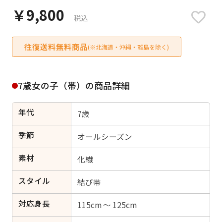
日付をリセット
￥9,800
税込
往復送料無料商品
(※北海道・沖縄・離島を除く)
ご利用される方
ご利用される対象の方を選択してください
7歳女の子（帯）の商品詳細
年代
7歳
季節
オールシーズン
女性
男性
女の子
男の子
素材
化繊
スタイル
結び帯
キャンセル
検索する
対応身長
115cm ～ 125cm