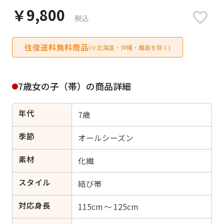
日付をリセット
￥9,800
税込
往復送料無料商品
(※北海道・沖縄・離島を除く)
ご利用される方
ご利用される対象の方を選択してください
7歳女の子（帯）の商品詳細
年代
7歳
季節
オールシーズン
女性
男性
女の子
男の子
素材
化繊
スタイル
結び帯
キャンセル
検索する
対応身長
115cm ～ 125cm