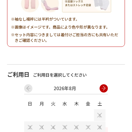
袖なし襦袢には半衿がついています。
画像はイメージです。商品により色や形が異なります。
セット内容につきましては着付けご担当の方にも共有いただ
きご確認ください。
ご利用日
ご利用日を選択してください
2026年8月
日
月
火
水
木
金
土
日
月
1
2
3
4
5
6
7
8