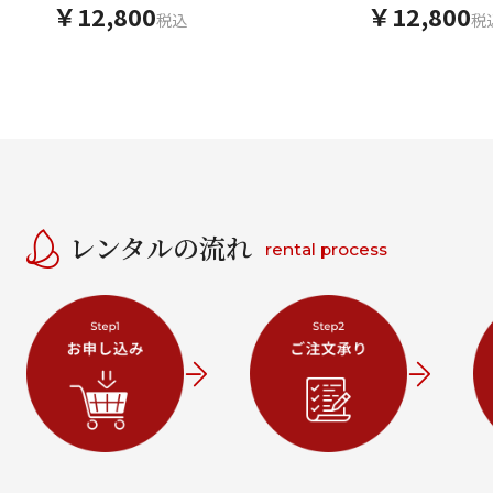
￥12,800
￥12,800
税込
税
レンタルの流れ
rental process