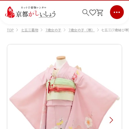
七五三着物
7歳女の子
7歳女の子（帯）
七五三(7歳結び帯)
TOP
ログイン
会員登録
キーワード検索
商品から選ぶ
検索
ご利用ガイド
サポート
条件検索
会社情報