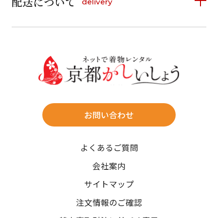
配送について
delivery
お支払い方法は、クレジットカード、代金引換、
13
14
15
16
17
18
19
16
17
18
19
20
21
22
料金後払い（コンビニ・銀行・郵便局）がご利用いただ
20
21
22
23
24
25
26
23
24
25
26
27
28
29
けます。
詳しく見る
27
28
29
30
30
31
送料
店休日
往復送料無料
※北海道・沖縄・離島は往復送料3,300円(送料×個数)
式場やホテルへの直送も承ります。
お問い合わせ
時間指定
よくあるご質問
午前中/14~16時/16~18時/18~20時/19~21時
ご注文の際にご指定ください。
会社案内
※天候や、交通事情によりご希望のお届け日・お届け時間に添
サイトマップ
えない場合もございますのでご了承ください。
注文情報のご確認