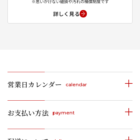
※思いがけない破損や汚れの補償制度です
詳しく見る
営業日カレンダー
calendar
2026年8月
2026年9月
お支払い方法
payment
日
月
火
水
木
金
土
日
月
火
水
木
金
土
1
1
2
3
4
5
詳しく見る
2
3
4
5
6
7
8
6
7
8
9
10
11
12
9
10
11
12
13
14
15