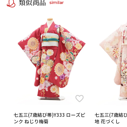
類似商品
similar
七五三(7歳結び帯)Y333 ローズピ
七五三(7歳結び
ンク ねじり梅菊
地 花づくし