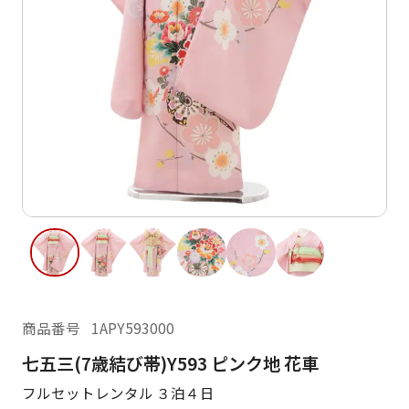
ご利用日
ご利用日を選択してください
レンタルの流れ
2026年8月
閲覧履歴
日
月
火
水
木
金
土
日
月
1
2
3
4
5
6
7
8
6
7
11
12
13
14
15
9
10
13
14
16
17
18
19
20
21
22
20
21
23
24
25
26
27
28
29
27
28
商品番号
1APY593000
30
31
七五三(7歳結び帯)Y593 ピンク地 花車
現在選択しているご利用日
フルセットレンタル ３泊４日