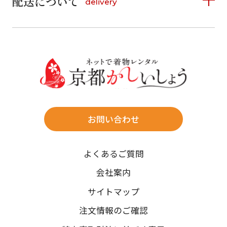
配送について
delivery
お支払い方法は、クレジットカード、代金引換、
13
14
15
16
17
18
19
16
17
18
19
20
21
22
料金後払い（コンビニ・銀行・郵便局）がご利用いただ
20
21
22
23
24
25
26
23
24
25
26
27
28
29
けます。
詳しく見る
27
28
29
30
30
31
送料
店休日
往復送料無料
※北海道・沖縄・離島は往復送料3,300円(送料×個数)
式場やホテルへの直送も承ります。
お問い合わせ
時間指定
よくあるご質問
午前中/14~16時/16~18時/18~20時/19~21時
ご注文の際にご指定ください。
会社案内
※天候や、交通事情によりご希望のお届け日・お届け時間に添
サイトマップ
えない場合もございますのでご了承ください。
注文情報のご確認