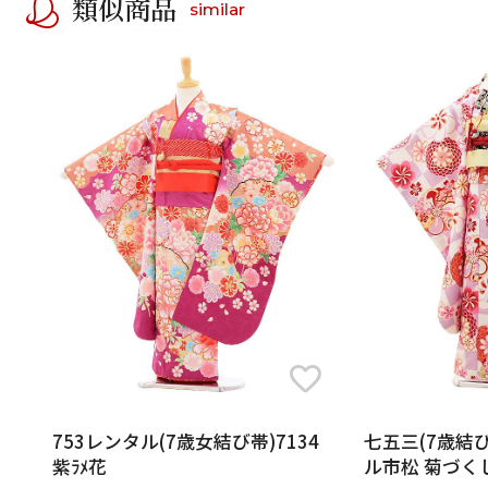
類似商品
similar
753レンタル(7歳女結び帯)7134
七五三(7歳結び
紫ﾗﾒ花
ル市松 菊づく