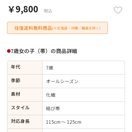
日付をリセット
￥9,800
税込
往復送料無料商品
(※北海道・沖縄・離島を除く)
ご利用される方
ご利用される対象の方を選択してください
7歳女の子（帯）の商品詳細
年代
7歳
季節
オールシーズン
女性
男性
女の子
男の子
素材
化繊
スタイル
結び帯
キャンセル
検索する
対応身長
115cm ～ 125cm