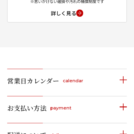
※思いがけない破損や汚れの補償制度です
詳しく見る
営業日カレンダー
calendar
2026年8月
2026年9月
お支払い方法
payment
日
月
火
水
木
金
土
日
月
火
水
木
金
土
1
1
2
3
4
5
詳しく見る
2
3
4
5
6
7
8
6
7
8
9
10
11
12
9
10
11
12
13
14
15