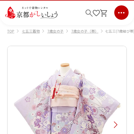
七五三着物
7歳女の子
7歳女の子（帯）
七五三(7歳結び帯)
TOP
ログイン
会員登録
キーワード検索
商品から選ぶ
検索
ご利用ガイド
サポート
条件検索
会社情報