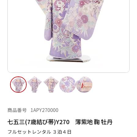
ご利用日
ご利用日を選択してください
レンタルの流れ
2026年8月
閲覧履歴
日
月
火
水
木
金
土
日
月
1
2
3
4
5
6
7
8
6
7
12
13
14
15
9
10
11
13
14
16
17
18
19
20
21
22
20
21
23
24
25
26
27
28
29
27
28
商品番号
1APY270000
30
31
七五三(7歳結び帯)Y270 薄紫地 鞠 牡丹
現在選択しているご利用日
フルセットレンタル ３泊４日