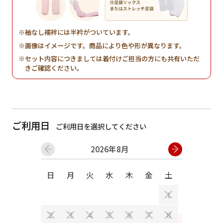
袖なし襦袢には半衿がついています。
画像はイメージです。商品により色や形が異なります。
セット内容につきましては着付けご担当の方にも共有いただ
きご確認ください。
ご利用日
ご利用日を選択してください
2026年8月
日
月
火
水
木
金
土
日
月
1
2
3
4
5
6
7
8