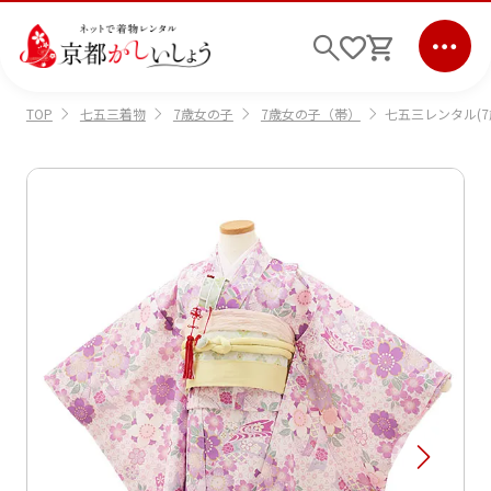
七五三着物
7歳女の子
7歳女の子（帯）
七五三レンタル(7
TOP
ログイン
会員登録
キーワード検索
商品から選ぶ
検索
ご利用ガイド
サポート
条件検索
会社情報