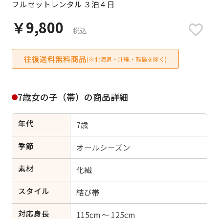
フルセットレンタル ３泊４日
日付をリセット
￥9,800
税込
往復送料無料商品
ご利用される方
(※北海道・沖縄・離島を除く)
ご利用される対象の方を選択してください
7歳女の子（帯）の商品詳細
年代
7歳
女性
男性
女の子
男の子
季節
オールシーズン
素材
化繊
スタイル
キャンセル
検索する
結び帯
対応身長
115cm ～ 125cm