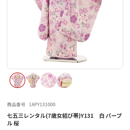
ご利用日
ご利用日を選択してください
レンタルの流れ
2026年8月
閲覧履歴
日
月
火
水
木
金
土
日
月
1
2
3
4
5
6
7
8
6
7
11
12
13
14
15
9
10
13
14
16
17
18
19
20
21
22
20
21
23
24
25
26
27
28
29
27
28
商品番号
1APY131000
30
31
七五三レンタル(7歳女結び帯)Y131 白 パープ
現在選択しているご利用日
ル 桜