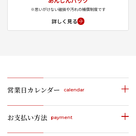
あんしんパック
※思いがけない破損や汚れの補償制度です
詳しく見る
営業日カレンダー
calendar
2026年8月
2026年9月
お支払い方法
payment
日
月
火
水
木
金
土
日
月
火
水
木
金
土
1
1
2
3
4
5
詳しく見る
2
3
4
5
6
7
8