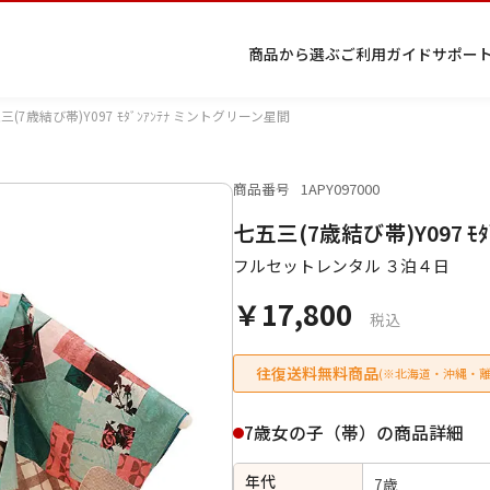
商品から選ぶ
ご利用ガイド
サポー
三(7歳結び帯)Y097 ﾓﾀﾞﾝｱﾝﾃﾅ ミントグリーン星間
商品番号
1APY097000
プ
着物
七五
返
特
キーワード検索
七五三(7歳結び帯)Y097 ﾓ
ラ
レン
三レ
品・
定
イ
タル
ンタ
交
商
留
色
色
ジュ
女
小
フルセットレンタル ３泊４日
バ
Q&A
ル
換・
取
袖
留
無
ニア
袴
紋
シ
Q&A
キャ
引
袖
地
袴・
￥17,800
ー
ンセ
法
着物
税込
ポ
ルに
に
リ
つい
基
往復送料無料商品
(※北海道・沖縄・離
シ
て
づ
ー
く
表
条件検索
7歳女の子（帯）の商品詳細
示
年代
7歳