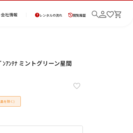
ト
会社情報
レンタルの流れ
閲覧履歴
商
お
レ
レ
初
ﾀﾞﾝｱﾝﾃﾅ ミントグリーン星間
品
支
ン
ン
め
の
払
タ
タ
て
二
花
紋
メ
モ
ご
方
ル
ル
の
部
嫁
服
ン
ー
検索
返
法
ご
ご
方
式
衣
ズ
ニ
却
に
利
利
へ
着
裳
ア
ン
に
つ
用
用
物
ン
グ
つ
い
案
の
サ
島を除く)
い
て
内
流
ン
て
れ
ブ
ル