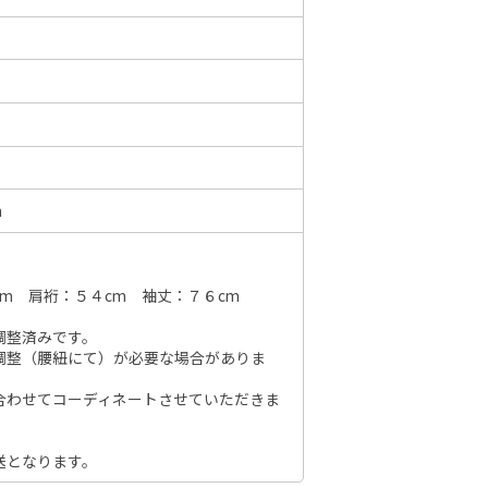
6年10月
2026年11月
水
木
金
土
日
月
火
水
木
金
土
日
1
2
3
1
2
3
4
5
6
7
7
8
9
10
m
8
9
10
11
12
13
14
6
14
15
16
17
15
16
17
18
19
20
21
13
21
22
23
24
m 肩裄：５４cm 袖丈：７６cm
22
23
24
25
26
27
28
20
28
29
30
31
29
30
27
調整済みです。
調整（腰紐にて）が必要な場合がありま
合わせてコーディネートさせていただきま
送となります。