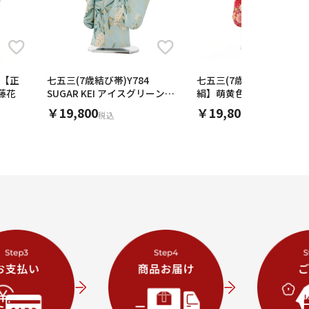
0【正
七五三(7歳結び帯)Y784
七五三(7歳結び帯)Y355
藤花
SUGAR KEI アイスグリーンオ
絹】萌黄色 まり 花づくし
リーブ
￥19,800
￥19,800
税込
税込