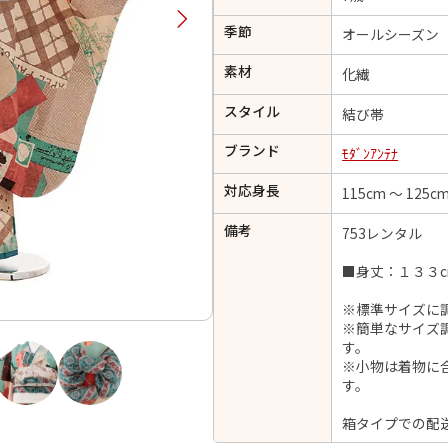
択してください
季節
オールシーズン
素材
化繊
2026年9月
202
スタイル
結び帯
金
土
日
月
火
日
月
火
水
木
金
土
ブランド
ﾓﾀﾞﾝｱﾝﾃﾅ
1
1
2
3
4
5
4
5
6
対応身長
7
8
115cm ～ 125c
6
7
8
9
10
11
12
14
15
11
12
13
備考
753レンタル
13
14
15
16
17
18
19
21
22
18
19
20
■身丈：１３３c
20
21
22
23
24
25
26
28
29
25
26
27
27
28
29
30
※標準サイズに
※簡単なサイズ
す。
※小物は着物に
す。
日付をリセット
現在選択しているご利用日
箱タイプでの配