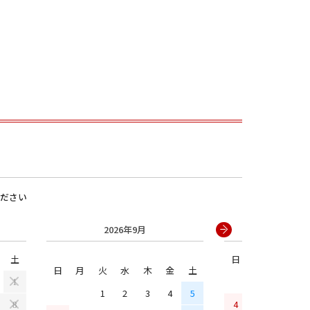
男の子
ださい
2026年9月
2026年
土
日
月
火
水
日
月
火
水
木
金
土
1
1
2
3
4
5
4
5
6
7
8