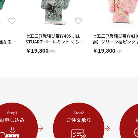
七五三(7歳結び帯)Y495 JILL
七五三(7歳結び帯)Y41
r】連なる円
STUART ペールミント くちな
絹】グリーン裾ピンク 
し
￥19,800
￥19,800
税込
税込