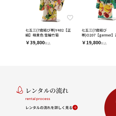
七五三(7歳結び帯)Y482【正
七五三(7歳結び
絹】萌黄色 雪輪竹菊
帯)O207【germe
ターコイズ
￥39,800
￥19,800
税込
税込
レンタルの流れ
rental process
レンタルの流れを詳しく見る