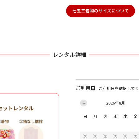
七五三着物のサイズについて
用される対象の方を選択してください
レンタル詳細
男性
女の子
ご利用日
ご利用日を選択してく
2026年8月
日
月
火
水
木
金
キャンセル
検索する
2
3
4
5
6
7