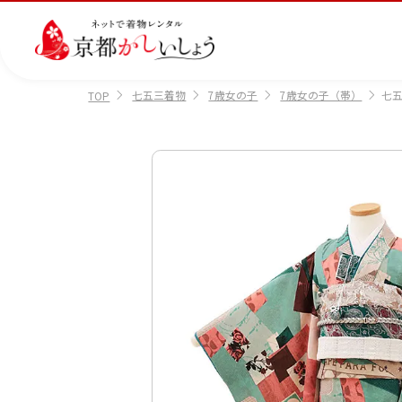
七五三着物
7歳女の子
7歳女の子（帯）
七五
TOP
カテゴリから選ぶ
汚
注文情報のご確認
会社案内
あ
レ
掲
損・
ん
ビ
載
破
し
ュ
画
産
七
訪
振
損・
ん
ー
像
着
五
問
袖
クリ
パ
の
に
三
着
ーニ
ッ
書
つ
ング
ク
き
い
につ
に
方
て
いて
つ
に
い
つ
て
い
て