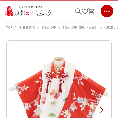
七五三着物
3歳女の子
3歳女の子_正絹（被布）
七五三レン
TOP
ログイン
会員登録
キーワード検索
商品から選ぶ
検索
ご利用ガイド
サポート
条件検索
会社情報