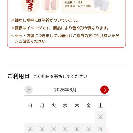
袖なし襦袢には半衿がついています。
画像はイメージです。商品により色や形が異なります。
セット内容につきましては着付けご担当の方にも共有いただ
きご確認ください。
ご利用日
ご利用日を選択してください
2026年8月
日
月
火
水
木
金
土
日
月
1
2
3
4
5
6
7
8