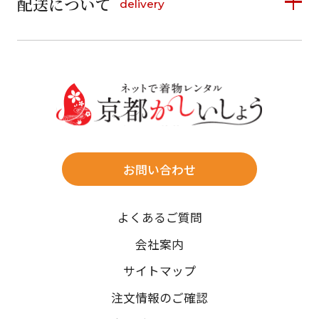
配送について
delivery
お支払い方法は、クレジットカード、代金引換、
13
14
15
16
17
18
19
16
17
18
19
20
21
22
料金後払い（コンビニ・銀行・郵便局）がご利用いただ
20
21
22
23
24
25
26
23
24
25
26
27
28
29
けます。
詳しく見る
27
28
29
30
30
31
送料
店休日
往復送料無料
※北海道・沖縄・離島は往復送料3,300円(送料×個数)
式場やホテルへの直送も承ります。
お問い合わせ
時間指定
よくあるご質問
午前中/14~16時/16~18時/18~20時/19~21時
ご注文の際にご指定ください。
会社案内
※天候や、交通事情によりご希望のお届け日・お届け時間に添
サイトマップ
えない場合もございますのでご了承ください。
注文情報のご確認