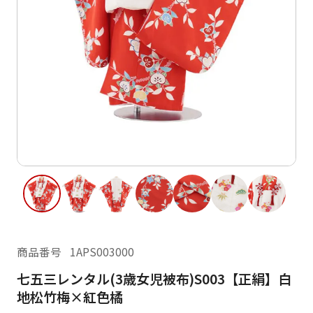
ご利用日
ご利用日を選択してください
レンタルの流れ
2026年8月
閲覧履歴
日
月
火
水
木
金
土
日
月
1
2
3
4
5
6
7
8
6
7
12
13
14
15
9
10
11
13
14
16
17
18
19
20
21
22
20
21
23
24
25
26
27
28
29
27
28
商品番号
1APS003000
30
31
七五三レンタル(3歳女児被布)S003【正絹】白
現在選択しているご利用日
地松竹梅×紅色橘