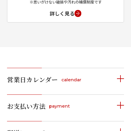
※思いがけない破損や汚れの補償制度です
詳しく見る
営業日カレンダー
calendar
2026年8月
2026年9月
お支払い方法
payment
日
月
火
水
木
金
土
日
月
火
水
木
金
土
1
1
2
3
4
5
詳しく見る
2
3
4
5
6
7
8
6
7
8
9
10
11
12
9
10
11
12
13
14
15