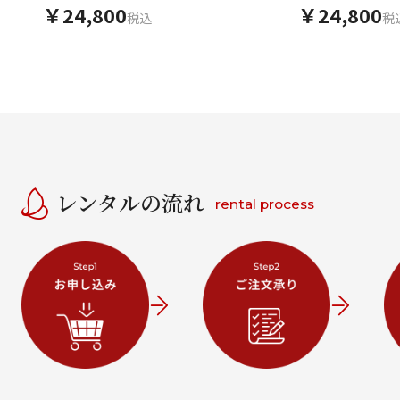
赤地梅
￥24,800
￥24,800
税込
税
レンタルの流れ
rental process