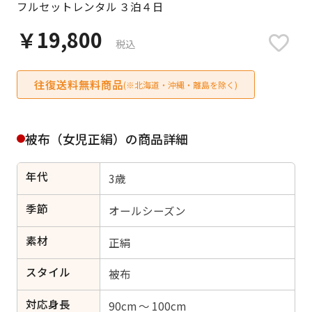
フルセットレンタル ３泊４日
日付をリセット
￥19,800
税込
往復送料無料商品
ご利用される方
(※北海道・沖縄・離島を除く)
ご利用される対象の方を選択してください
被布（女児正絹）の商品詳細
年代
3歳
女性
男性
女の子
男の子
季節
オールシーズン
素材
正絹
スタイル
キャンセル
検索する
被布
対応身長
90cm ～ 100cm