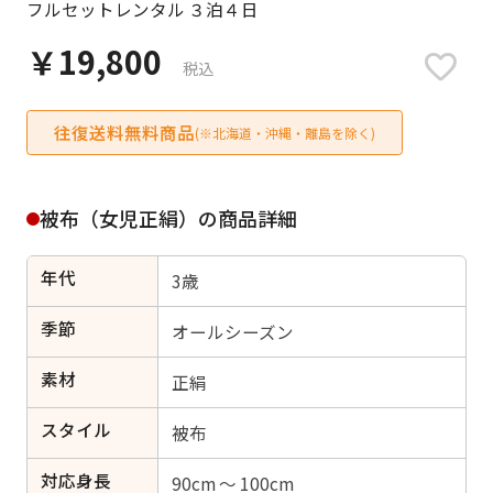
フルセットレンタル ３泊４日
日付をリセット
￥19,800
税込
往復送料無料商品
ご利用される方
(※北海道・沖縄・離島を除く)
ご利用される対象の方を選択してください
被布（女児正絹）の商品詳細
年代
3歳
女性
男性
女の子
男の子
季節
オールシーズン
素材
正絹
スタイル
キャンセル
検索する
被布
対応身長
90cm ～ 100cm