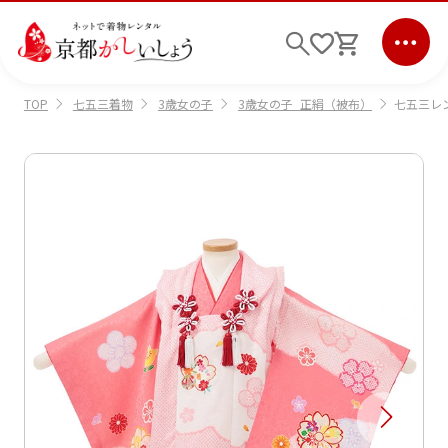
七五三着物
3歳女の子
3歳女の子_正絹（被布）
七五三レン
TOP
ログイン
会員登録
キーワード検索
商品から選ぶ
検索
ご利用ガイド
サポート
条件検索
会社情報