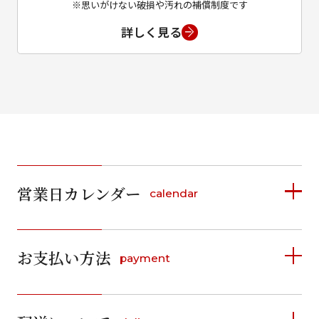
※思いがけない破損や汚れの補償制度です
詳しく見る
営業日カレンダー
calendar
2026年8月
2026年9月
お支払い方法
payment
日
月
火
水
木
金
土
日
月
火
水
木
金
土
1
1
2
3
4
5
詳しく見る
2
3
4
5
6
7
8
6
7
8
9
10
11
12
9
10
11
12
13
14
15