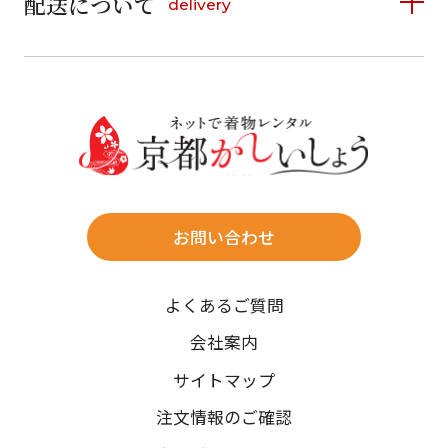
配送について
delivery
お支払い方法は、クレジットカード、代金引換、
13
14
15
16
17
18
19
16
17
18
19
20
21
22
料金後払い（コンビニ・銀行・郵便局）がご利用いただ
20
21
22
23
24
25
26
23
24
25
26
27
28
29
けます。
詳しく見る
27
28
29
30
30
31
送料
店休日
往復送料無料
※北海道・沖縄・離島は往復送料3,300円(送料×個数)
式場やホテルへの直送も承ります。
お問い合わせ
時間指定
よくあるご質問
午前中/14~16時/16~18時/18~20時/19~21時
ご注文の際にご指定ください。
会社案内
※天候や、交通事情によりご希望のお届け日・お届け時間に添
サイトマップ
えない場合もございますのでご了承ください。
注文情報のご確認