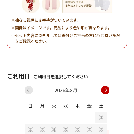
袖なし襦袢には半衿がついています。
画像はイメージです。商品により色や形が異なります。
セット内容につきましては着付けご担当の方にも共有いただ
きご確認ください。
ご利用日
ご利用日を選択してください
2026年8月
日
月
火
水
木
金
土
日
月
1
2
3
4
5
6
7
8