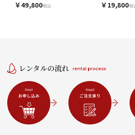
グラジオラス
り刺繍まり
￥49,800
￥19,800
税込
税
レンタルの流れ
rental process