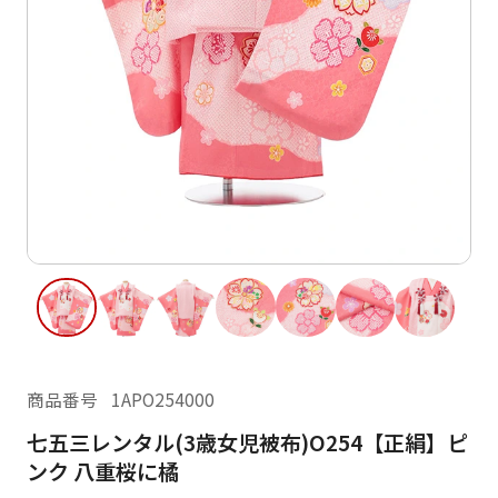
ご利用日
ご利用日を選択してください
レンタルの流れ
2026年8月
閲覧履歴
日
月
火
水
木
金
土
日
月
1
2
3
4
5
6
7
8
6
7
13
14
15
9
10
11
12
13
14
16
17
18
19
20
21
22
20
21
23
24
25
26
27
28
29
27
28
商品番号
1APO254000
30
31
七五三レンタル(3歳女児被布)O254【正絹】ピ
現在選択しているご利用日
ンク 八重桜に橘