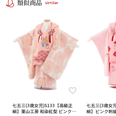
類似商品
similar
七五三(3歳女児)S133【高級正
七五三(3歳女児
絹】栗山工房 和染紅型 ピンク×
絹】ピンク刺